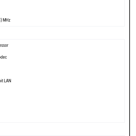
C) MHz
essor
odec
it LAN