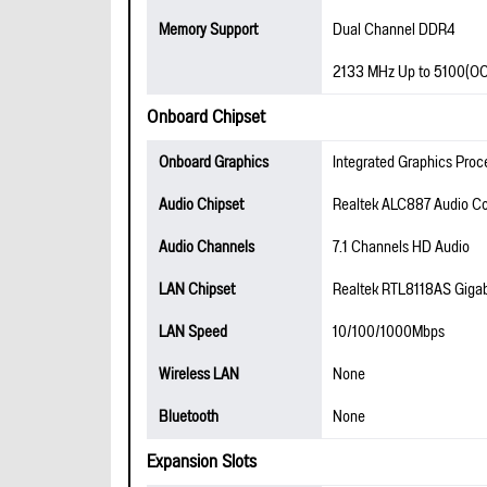
Memory Support
Dual Channel DDR4
2133 MHz Up to 5100(O
Onboard Chipset
Onboard Graphics
Integrated Graphics Proc
Audio Chipset
Realtek ALC887 Audio C
Audio Channels
7.1 Channels HD Audio
LAN Chipset
Realtek RTL8118AS Gigab
LAN Speed
10/100/1000Mbps
Wireless LAN
None
Bluetooth
None
Expansion Slots