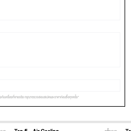
รงกับเครื่องที่ขายจริง กรุณาตรวจสอบสเปคและราคาก่อนซื้อทุกครั้ง*