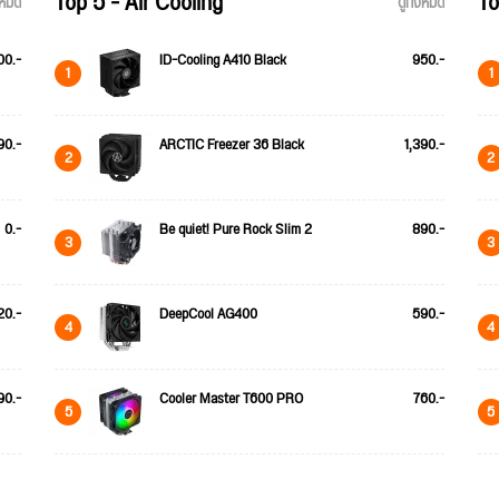
Top 5 - Air Cooling
To
้งหมด
ดูทั้งหมด
00.-
ID-Cooling A410 Black
950.-
1
1
90.-
ARCTIC Freezer 36 Black
1,390.-
2
2
0.-
Be quiet! Pure Rock Slim 2
890.-
3
3
20.-
DeepCool AG400
590.-
4
4
90.-
Cooler Master T600 PRO
760.-
5
5