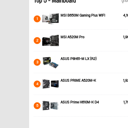
Top 5 - Mainboard
ดูทั
MSI B650M Gaming Plus WIFI
4,1
1
MSI A520M Pro
1,9
2
ASUS P8H61-M LX (R2)
3
ASUS PRIME A520M-K
1,9
4
ASUS Prime H610M-K D4
1,7
5