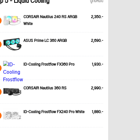
p 5 - Liquid Cooling
ดูทั้งหมด
CORSAIR Nautilus 240 RS ARGB
2,350.-
White
ASUS Prime LC 360 ARGB
2,690.-
ID-Cooling Frostflow FX360 Pro
1,930.-
CORSAIR Nautilus 360 RS
2,990.-
ID-Cooling Frostflow FX240 Pro White
1,880.-