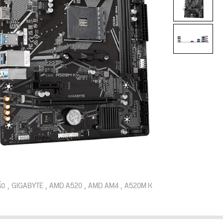
์ด
GIGABYTE
AMD A520
AMD AM4
A520M K