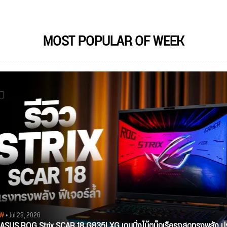
MOST POPULAR OF WEEK
EW
• Jul 28, 2026
ว ASUS ROG Strix SCAR 18 G835LXG เกมมิ่งโน้ตบุ๊กเรือธงสุดทรงพลัง ป