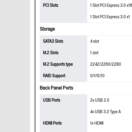
PCI Slots
1 Slot PCI Express 3.0 x1
1 Slot PCI Express 3.0 x1
Storage
SATA3 Slots
4 slot
M.2 Slots
1 slot
M.2 Supports type
2242/2260/2280
RAID Support
0/1/5/10
Back Panel Ports
USB Ports
2x USB 2.0
4x USB 3.2 Type A
HDMI Ports
1x HDMI