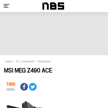
Home
Pc Component
Mainboard
MSI MEG Z490 ACE
7496
VIEWS