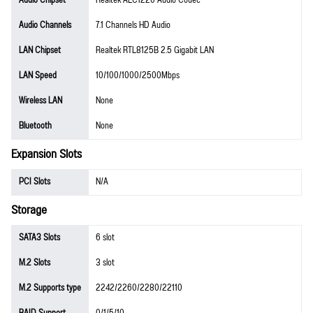
Audio Chipset
Realtek ALC1220 Audio Codec
Audio Channels
7.1 Channels HD Audio
LAN Chipset
Realtek RTL8125B 2.5 Gigabit LAN
LAN Speed
10/100/1000/2500Mbps
Wireless LAN
None
Bluetooth
None
Expansion Slots
PCI Slots
N/A
Storage
SATA3 Slots
6 slot
M.2 Slots
3 slot
M.2 Supports type
2242/2260/2280/22110