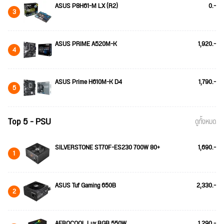
ASUS P8H61-M LX (R2)
0.-
3
ASUS PRIME A520M-K
1,920.-
4
ASUS Prime H610M-K D4
1,790.-
5
Top 5 - PSU
ดูทั้งหมด
SILVERSTONE ST70F-ES230 700W 80+
1,690.-
1
ASUS Tuf Gaming 650B
2,330.-
2
AEROCOOL Lux RGB 550W
1,290.-