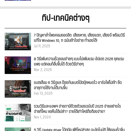
ทิป-เทคนิคต่างๆ
7 ปัญหาลำโพงคอมยอดฮิต: เสียงหาย, เสียงแตก, เสียงจี่ พร้อมวิธี
แก้ไข Windows 10, 11 ฉบับเข้าใจง่าย ทำเองได้!
Jul 11, 2025
8 วิธีเพิ่มความเร็วคอมง่ายๆ แบบไม่เพิ่มแรม อัปเดต 2026 ยุคแรม
แพง แต่คอมก็ลื่นขึ้นได้ ด้วยวิธีง่ายๆ
Mar 2, 2026
แบตเสื่อม 6 วิธีดูแล ป้องกันแบตโน๊ตบุ๊คหมดไว ชาร์จไฟไม่เข้า ยืด
อายุการใช้งานได้นานขึ้น
Feb 13, 2025
รวมวิธีและแอพฯ จ่ายภาษีด้วยตัวเองฉบับปี 2025 จ่ายอย่างไร
จ่ายที่ไหน ขอคืนได้เปล่า? รายได้เท่าไหร่ถึงต้องจ่าย?
Nov 1, 2024
5 วิธี Update driver โน๊ตบุ๊ค พีซีใหม่ล่าสุด จะอัตโนมัติ ให้คอมเร็วขึ้น