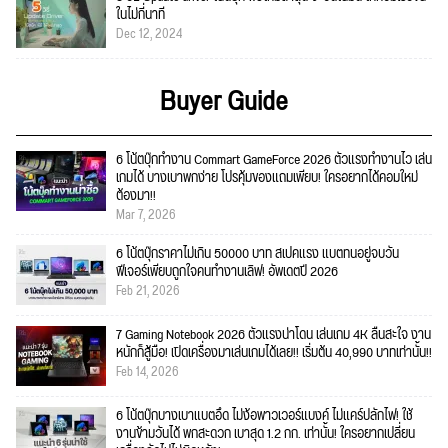
ในไม่กี่นาที
Dec 12, 2024
Buyer Guide
6 โน้ตบุ๊กทำงาน Commart GameForce 2026 ตัวแรงทำงานไว เล่น
เกมได้ บางเบาพกง่าย โปรคุ้มของแถมเพียบ! ใครอยากได้คอมใหม่
ต้องมา!!
Mar 7, 2026
6 โน้ตบุ๊กราคาไม่เกิน 50000 บาท สเปคแรง แบตทนอยู่จบวัน
ฟีเจอร์เพียบถูกใจคนทำงานเลิฟ! อัพเดตปี 2026
Feb 21, 2026
7 Gaming Notebook 2026 ตัวแรงน่าโดน เล่นเกม 4K ลื่นสะใจ งาน
หนักก็สู้มือ! เปิดเครื่องมาเล่นเกมได้เลย!! เริ่มต้น 40,990 บาทเท่านั้น!!
Feb 14, 2026
6 โน้ตบุ๊กบางเบาแบตอึด ไม่ง้อพาวเวอร์แบงค์ ไม่แคร์ปลั๊กไฟ! ใช้
งานข้ามวันได้ พกสะดวก เบาสุด 1.2 กก. เท่านั้น! ใครอยากเปลี่ยน