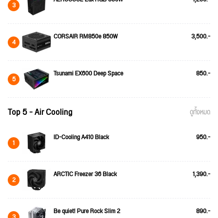
3
CORSAIR RM850e 850W
3,500.-
4
Tsunami EX600 Deep Space
850.-
5
Top 5 - Air Cooling
ดูทั้งหมด
ID-Cooling A410 Black
950.-
1
ARCTIC Freezer 36 Black
1,390.-
2
Be quiet! Pure Rock Slim 2
890.-
3