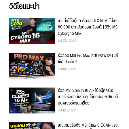
วิดีโอแนะนำ
เกมมิ่งโน้ตบุ๊คการ์ดจอ RTX 5070 ไม่เกิน
60,000 บาทมันต้องเครื่องนี้! | รีวิว MSI
Cyborg 15 Max
Jul 25, 2026
รีวิวจอ MSI Pro Max 271UPXW12G แค่
ใช้ก็โปรแล้ว!!
Jul 18, 2026
รีวิว MSI Stealth 16 AI+ โน้ตบุ๊คครีเอ
เตอร์เรือธงที่เล่นเกมได้นิดหน่อย สเปคก็
สุดฟีเจอร์ครบเครื่อง!
Jul 12, 2026
เล่นเกมจริงจัง MSI Claw 8 EX AI+ แรง