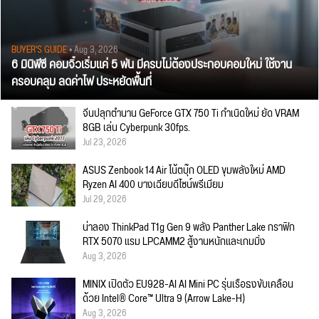
BUYER'S GUIDE
• Aug 3, 2026
6 มินิพีซี คอมจิ๋วเริ่มแค่ 5 พัน มีครบไม่ต้องประกอบคอมใหม่ ใช้งาน
ครอบคลุม ลดค่าไฟ ประหยัดพื้นที่
จีนปลุกตำนาน GeForce GTX 750 Ti กำเนิดใหม่ ยัด VRAM
8GB เล่น Cyberpunk 30fps.
Jul 23, 2026
ASUS Zenbook 14 Air โน้ตบุ๊ก OLED ขุมพลังใหม่ AMD
Ryzen AI 400 บางเฉียบดีไซน์พรีเมียม
Jul 29, 2026
น่าลอง ThinkPad T1g Gen 9 พลัง Panther Lake กราฟิก
RTX 5070 แรม LPCAMM2 สู้งานหนักและเกมมิ่ง
Aug 3, 2026
MINIX เปิดตัว EU928-AI AI Mini PC รุ่นเรือธงขับเคลื่อน
ด้วย Intel® Core™ Ultra 9 (Arrow Lake-H)
Aug 3, 2026