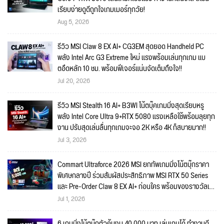
เรียบง่ายดูดีถูกใจเกมเมอร์ทุกวัย!
Aug 5, 2026
รีวิว MSI Claw 8 EX AI+ CG3EM สุดยอด Handheld PC
พลัง Intel Arc G3 Extreme ใหม่ แรงพร้อมเล่นทุกเกม แบ
ตอึดหลัก 10 ชม. พร้อมฟีเจอร์แน่นจัดเต็มถึงใจ!!
Jul 20, 2026
รีวิว MSI Stealth 16 AI+ B3WI โน้ตบุ๊คเกมมิ่งสุดเรียบหรู
พลัง Intel Core Ultra 9+RTX 5080 แรงเหลือใช้พร้อมลุยทุก
งาน ปรับสุดเล่นลื่นทุกเกมจะจอ 2K หรือ 4K ก็สบายมาก!!
Jul 3, 2026
Commart Ultraforce 2026 MSI ยกทัพเกมมิ่งโน้ตบุ๊กราคา
พิเศษกลางปี ร่วมสัมผัสประสิทธิภาพ MSI RTX 50 Series
และ Pre-Order Claw 8 EX AI+ ก่อนใคร พร้อมของรางวัลเข้า
ร่วมกิจกรรมในงาน!
Jul 1, 2026
6 เกมมิ่งโน้ตบุ๊กตัวคุ้มงบ 40,000 บาท เล่นเกมได้ ทำงานดี