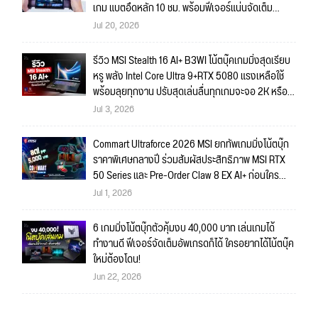
เกม แบตอึดหลัก 10 ชม. พร้อมฟีเจอร์แน่นจัดเต็ม
ถึงใจ!!
Jul 20, 2026
รีวิว MSI Stealth 16 AI+ B3WI โน้ตบุ๊คเกมมิ่งสุดเรียบ
หรู พลัง Intel Core Ultra 9+RTX 5080 แรงเหลือใช้
พร้อมลุยทุกงาน ปรับสุดเล่นลื่นทุกเกมจะจอ 2K หรือ
4K ก็สบายมาก!!
Jul 3, 2026
Commart Ultraforce 2026 MSI ยกทัพเกมมิ่งโน้ตบุ๊ก
ราคาพิเศษกลางปี ร่วมสัมผัสประสิทธิภาพ MSI RTX
50 Series และ Pre-Order Claw 8 EX AI+ ก่อนใคร
พร้อมของรางวัลเข้าร่วมกิจกรรมในงาน!
Jul 1, 2026
6 เกมมิ่งโน้ตบุ๊กตัวคุ้มงบ 40,000 บาท เล่นเกมได้
ทำงานดี ฟีเจอร์จัดเต็มอัพเกรดก็ได้ ใครอยากได้โน้ตบุ๊ค
ใหม่ต้องโดน!
Jun 22, 2026