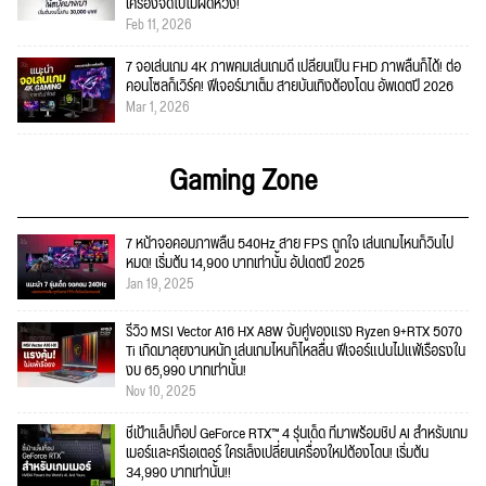
เครื่องจัดไปไม่ผิดหวัง!
Feb 11, 2026
7 จอเล่นเกม 4K ภาพคมเล่นเกมดี เปลี่ยนเป็น FHD ภาพลื่นก็ได้! ต่อ
คอนโซลก็เวิร์ค! ฟีเจอร์มาเต็ม สายบันเทิงต้องโดน อัพเดตปี 2026
Mar 1, 2026
Gaming Zone
7 หน้าจอคอมภาพลื่น 540Hz สาย FPS ถูกใจ เล่นเกมไหนก็วินไป
หมด! เริ่มต้น 14,900 บาทเท่านั้น อัปเดตปี 2025
Jan 19, 2025
รีวิว MSI Vector A16 HX A8W จับคู่ของแรง Ryzen 9+RTX 5070
Ti เกิดมาลุยงานหนัก เล่นเกมไหนก็ไหลลื่น ฟีเจอร์แน่นไม่แพ้เรือธงใน
งบ 65,990 บาทเท่านั้น!
Nov 10, 2025
ชี้เป้าแล็ปท็อป GeForce RTX™ 4 รุ่นเด็ด ที่มาพร้อมชิป AI สำหรับเกม
เมอร์และครีเอเตอร์ ใครเล็งเปลี่ยนเครื่องใหม่ต้องโดน! เริ่มต้น
34,990 บาทเท่านั้น!!