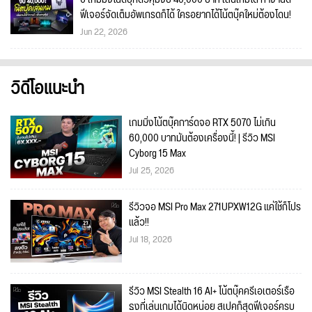
ฟีเจอร์จัดเต็มอัพเกรดก็ได้ ใครอยากได้โน้ตบุ๊คใหม่ต้องโดน!
Jun 22, 2026
วิดีโอแนะนำ
เกมมิ่งโน้ตบุ๊คการ์ดจอ RTX 5070 ไม่เกิน
60,000 บาทมันต้องเครื่องนี้! | รีวิว MSI
Cyborg 15 Max
Jul 25, 2026
รีวิวจอ MSI Pro Max 271UPXW12G แค่ใช้ก็โปร
แล้ว!!
Jul 18, 2026
รีวิว MSI Stealth 16 AI+ โน้ตบุ๊คครีเอเตอร์เรือ
ธงที่เล่นเกมได้นิดหน่อย สเปคก็สุดฟีเจอร์ครบ