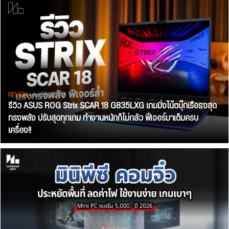
REVIEW
• Jul 28, 2026
รีวิว ASUS ROG Strix SCAR 18 G835LXG เกมมิ่งโน้ตบุ๊กเรือธงสุด
ทรงพลัง ปรับสุดทุกเกม ทำงานหนักก็ไม่กลัว ฟีเจอร์มาเต็มครบ
เครื่อง!!