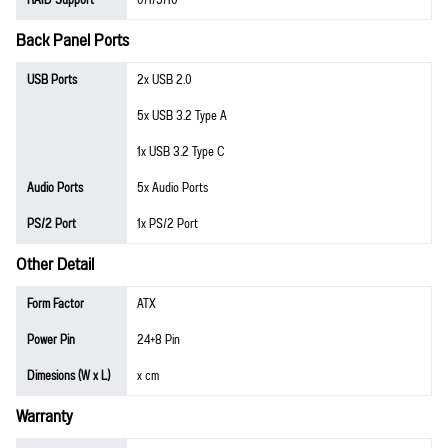
RAID Support
0/1/5/10
Back Panel Ports
USB Ports
2x USB 2.0
5x USB 3.2 Type A
1x USB 3.2 Type C
Audio Ports
5x Audio Ports
PS/2 Port
1x PS/2 Port
Other Detail
Form Factor
ATX
Power Pin
24+8 Pin
Dimesions (W x L)
x cm
Warranty