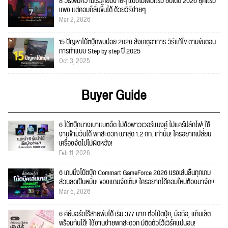
8 วิธีเพิ่มความเร็วคอมง่ายๆ แบบไม่เพิ่มแรม อัปเดต 2026 ยุคแรม
แพง แต่คอมก็ลื่นขึ้นได้ ด้วยวิธีง่ายๆ
Mar 2, 2026
15 ปัญหาโน้ตบุ๊กพบบ่อย 2026 สังเกตุอาการ วิธีแก้ไข ตามขั้นตอน
การทำแบบ Step by step ปี 2025
Oct 3, 2025
Buyer Guide
6 โน้ตบุ๊กบางเบาแบตอึด ไม่ง้อพาวเวอร์แบงค์ ไม่แคร์ปลั๊กไฟ! ใช้
งานข้ามวันได้ พกสะดวก เบาสุด 1.2 กก. เท่านั้น! ใครอยากเปลี่ยน
เครื่องจัดไปไม่ผิดหวัง!
Feb 11, 2026
6 เกมมิ่งโน้ตบุ๊ก Commart GameForce 2026 แรงเล่นลื่นทุกเกม
ส่วนลดเป็นหมื่น! ของแถมจัดเต็ม! ใครอยากได้คอมใหม่ต้องมาจัด!!
Mar 5, 2026
6 คีย์บอร์ดไร้สายพับได้ เริ่ม 377 บาท ต่อโน๊ตบุ๊ค, มือถือ, แท็บเล็ต
พร้อมกันได้! ใช้งานง่ายพกสะดวก มีติดตัวไว้เวิร์คแน่นอน!