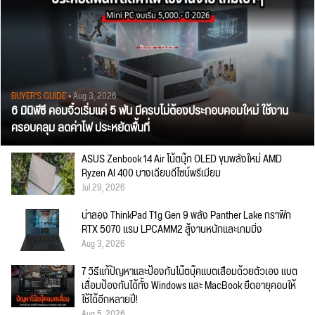
BUYER'S GUIDE
• Aug 3, 2026
6 มินิพีซี คอมจิ๋วเริ่มแค่ 5 พัน มีครบไม่ต้องประกอบคอมใหม่ ใช้งาน
ครอบคลุม ลดค่าไฟ ประหยัดพื้นที่
ASUS Zenbook 14 Air โน้ตบุ๊ก OLED ขุมพลังใหม่ AMD
Ryzen AI 400 บางเฉียบดีไซน์พรีเมียม
Jul 29, 2026
น่าลอง ThinkPad T1g Gen 9 พลัง Panther Lake กราฟิก
RTX 5070 แรม LPCAMM2 สู้งานหนักและเกมมิ่ง
Aug 3, 2026
7 วิธีแก้ปัญหาและป้องกันโน๊ตบุ๊คแบตเสื่อมด้วยตัวเอง แบต
เสื่อมป้องกันได้ทั้ง Windows และ MacBook ยืดอายุคอมให้
ใช้ได้อีกหลายปี!
Aug 5, 2026