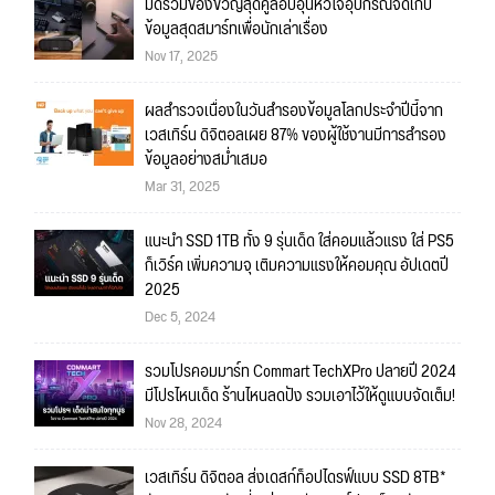
มัดรวมของขวัญสุดคูลอบอุ่นหัวใจอุปกรณ์จัดเก็บ
ข้อมูลสุดสมาร์ทเพื่อนักเล่าเรื่อง
Nov 17, 2025
ผลสำรวจเนื่องในวันสำรองข้อมูลโลกประจำปีนี้จาก
เวสเทิร์น ดิจิตอลเผย 87% ของผู้ใช้งานมีการสำรอง
ข้อมูลอย่างสม่ำเสมอ
Mar 31, 2025
แนะนำ SSD 1TB ทั้ง 9 รุ่นเด็ด ใส่คอมแล้วแรง ใส่ PS5
ก็เวิร์ค เพิ่มความจุ เติมความแรงให้คอมคุณ อัปเดตปี
2025
Dec 5, 2024
รวมโปรคอมมาร์ท Commart TechXPro ปลายปี 2024
มีโปรไหนเด็ด ร้านไหนลดปัง รวมเอาไว้ให้ดูแบบจัดเต็ม!
Nov 28, 2024
เวสเทิร์น ดิจิตอล ส่งเดสก์ท็อปไดรฟ์แบบ SSD 8TB*