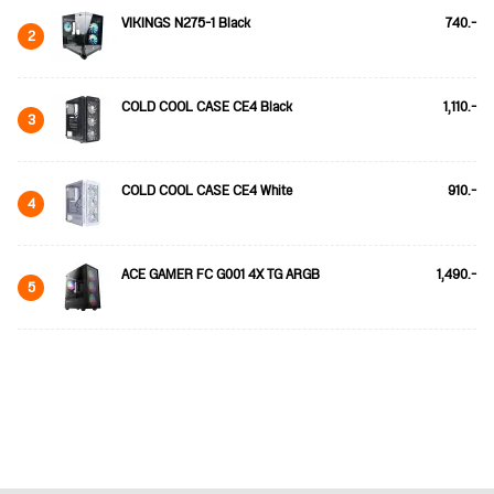
VIKINGS N275-1 Black
740.-
2
COLD COOL CASE CE4 Black
1,110.-
3
COLD COOL CASE CE4 White
910.-
4
ACE GAMER FC G001 4X TG ARGB
1,490.-
5