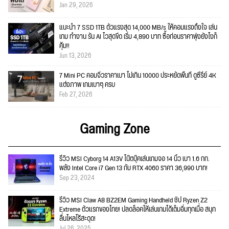
Jan 29, 2026
แนะนำ 7 SSD 1TB ตัวแรงสุด 14,000 MB/s ให้คอมแรงถึงใจ เล่น
เกม ทำงาน รัน AI ไวสุดขีด เริ่ม 4,890 บาท ซื้อก่อนราคาพุ่งยังไงก็
คุ้ม!!
Jun 13, 2026
7 Mini PC คอมจิ๋วราคาเบา ไม่เกิน 10000 ประหยัดพื้นที่ ดูซีรีย์ 4K
แต่งภาพ เกมเบาๆ ครบ
Feb 27, 2026
Gaming Zone
รีวิว MSI Cyborg 14 A13V โน๊ตบุ๊คเล่นเกมจอ 14 นิ้ว เบา 1.6 กก.
พลัง Intel Core i7 Gen 13 กับ RTX 4060 ราคา 36,990 บาท!
Sep 23, 2024
รีวิว MSI Claw A8 BZ2EM Gaming Handheld ชิป Ryzen Z2
Extreme ตัวแรกของไทย! ปลดล็อคให้เล่นเกมได้เต็มอิ่มทุกเมื่อ สนุก
ลื่นไหลไร้สะดุด!
Jul 26, 2025