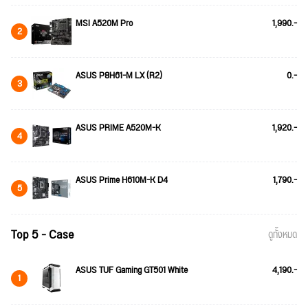
MSI A520M Pro
1,990.-
2
ASUS P8H61-M LX (R2)
0.-
3
ASUS PRIME A520M-K
1,920.-
4
ASUS Prime H610M-K D4
1,790.-
5
Top 5 - Case
ดูทั้งหมด
ASUS TUF Gaming GT501 White
4,190.-
1