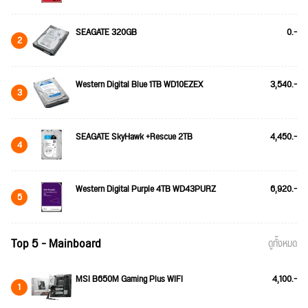
SEAGATE 320GB
0.-
2
Western Digital Blue 1TB WD10EZEX
3,540.-
3
SEAGATE SkyHawk +Rescue 2TB
4,450.-
4
Western Digital Purple 4TB WD43PURZ
6,920.-
5
Top 5 - Mainboard
ดูทั้งหมด
MSI B650M Gaming Plus WIFI
4,100.-
1