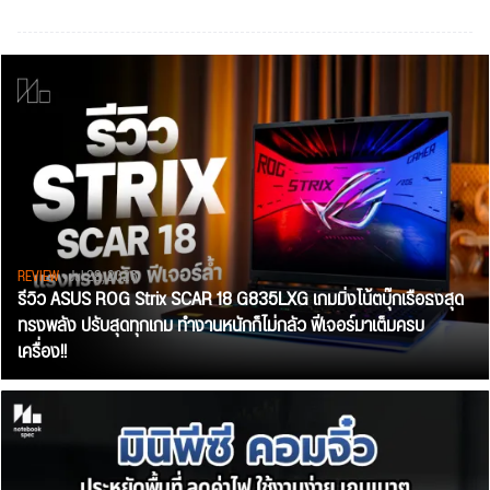
REVIEW
• Jul 28, 2026
รีวิว ASUS ROG Strix SCAR 18 G835LXG เกมมิ่งโน้ตบุ๊กเรือธงสุด
ทรงพลัง ปรับสุดทุกเกม ทำงานหนักก็ไม่กลัว ฟีเจอร์มาเต็มครบ
เครื่อง!!