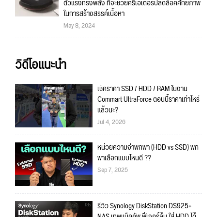
ตัวแรงทรงพลัง ที่จะช่วยครีเอเตอร์ปลดล็อคศักยภาพ
ในการสร้างสรรค์เนื้อหา
May 8, 2024
วิดีโอแนะนำ
เช็คราคา SSD / HDD / RAM ในงาน
Commart UltraForce ตอนนี้ราคาเท่าไหร่
แล้วนะ?
Jul 4, 2026
หน่วยความจำพกพา (HDD vs SSD) พก
พาเลือกแบบไหนดี ??
Sep 7, 2025
รีวิว Synology DiskStation DS925+
NAS เทพแบ็คอัพ ฟีเจอร์ล้น ใส่ HDD ได้