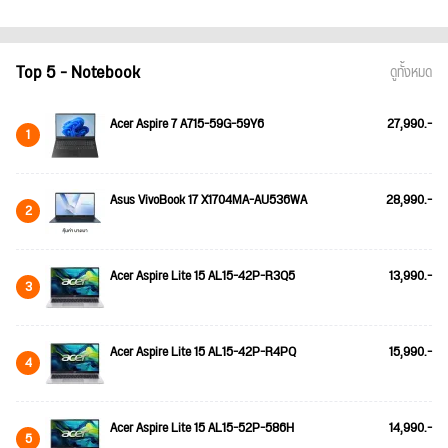
Top 5 - Notebook
ดูทั้งหมด
Acer Aspire 7 A715-59G-59Y6
27,990.-
1
Asus VivoBook 17 X1704MA-AU536WA
28,990.-
2
Acer Aspire Lite 15 AL15-42P-R3Q5
13,990.-
3
Acer Aspire Lite 15 AL15-42P-R4PQ
15,990.-
4
Acer Aspire Lite 15 AL15-52P-586H
14,990.-
5