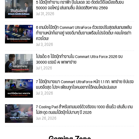
5 โน้ตบุ๊กทำงาน กราฟิก ปั้นโมเดล 3D ตัดต่อวีดีโอเบื้องต้นงบ
50000 จอใหญ่ เล่นเกมลื่น อัปเดตสิงหาคม 2569
Jul 31, 2026
6 เกมมิ่งโน้ตบุ๊ก Commart UltraForce ตัวแรงปรับสุดเล่นเกมเพลิน
ทำงานหนักก็เอาอยู่ ของดีมาเต็มงานพร้อมโปรจัดเต็ม! คอมใครเก่า
ควรโดน!
Jul 3, 2026
โปรเด็ด 6 โน้ตบุ๊กทำงานใน Commart Ultra Force 2026 งบ
30000 แรงมี AI พกพาง่าย
Jul 1, 2026
7 โน้ตบุ๊กบางเบา Commart UltraForce หนัก 1.1 กก. พกง่าย ชิปแรง
แบตอึดสุด โปรฯ เพียบถูกใจคนอยากได้คอมใ่หม่แน่นอน!!
Jul 3, 2026
7 Cooling Pad สำหรับเกมเมอร์ตัวจริงงบ 1000 เย็นเร็ว เล่นลื่น เกม
ไม่สะดุด ถนอมโน้ตบุ๊กไปนานๆ ปี 2026
Jun 26, 2026