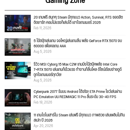
Gaming Zone
20 เกมฟรี สนุกๆ Steam มีทุกแนว Action, Survival, RTS ยอดฮิต
ติดชาร์ท คอมไม่แรงก็เล่นได้ เอาใจเกมเมอร์ 2026
Feb 11, 2026
5 โน้ตบุ๊กเล่นเกม จอใหญ่เล่นเกมลื่น พลัง GeForce RTX 5070 งบ
60000 เพื่อคอเกม AAA
Aug 5, 2026
รีวิว MSI Cyborg 15 Max C2W เกมมิ่งโน้ตบุ๊คพลัง Intel Core
7+RTX 5070 เล่นเกมก็เร็วแรง ทำงานก็ลื่นไหล ดีไซน์เรียบง่ายดูดี
ถูกใจเกมเมอร์ทุกวัย!
Aug 5, 2026
Cyberpunk 2077 รันบน Android ได้จริง! ETA Prime โชว์เล่นผ่าน
PC Emulation บน REDMAGIC 11 Pro ลื่นระดับ 30–40 FPS
Feb 18, 2026
11 เกมไดโนเสาร์ใน Steam เล่นฟรี มีทุกแนว ภาพสวย เล่นเพลินไม่กิน
สเปก ปี 2026
Apr 20, 2026