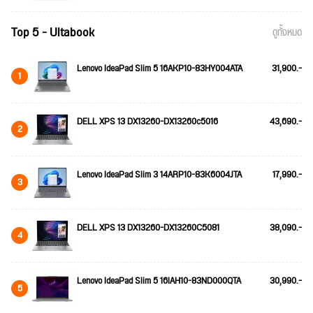
Top 5 - Ultabook
ดูทั้งหมด
Lenovo IdeaPad Slim 5 16AKP10-83HY004ATA
31,900.-
1
DELL XPS 13 DX13260-DX13260c5016
43,690.-
2
Lenovo IdeaPad Slim 3 14ARP10-83K6004JTA
17,990.-
3
DELL XPS 13 DX13260-DX13260C5081
38,090.-
4
Lenovo IdeaPad Slim 5 16IAH10-83ND000QTA
30,990.-
5