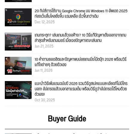
20 ทิปส์การใช้งาน Google Chrome บน Windows 11 อัพเดต 2025
ท่องเว็บลื่นไหลยิ่งขึ้น แรมเหลือ เร็วขึ้นกว่าเดิม
Dec 12, 2025
เกมกระตุก? เล่นเกมแล้วจอค้าง? 10 วิธีแก้ปัญหาเด้งออกจากเกม
ล่าสุดสำหรับเกมเมอร์ เมื่อเจอปัญหาขณะเล่นเกม
Jun 21, 2025
10 คำถามยอดฮิตและปัญหาพบบ่อยเกมมิ่งโน้ตบุ๊ก 2026 พร้อมวิธี
แก้ไขง่ายๆ ด้วยตัวเอง
Jun 11, 2026
แนะนำวิธีเพิ่มแรมฉบับปี 2026 รวมวิธีดูสเปคแบบละเอียดที่ไม่มีใคร
บอก! อัปเกรดแล้วบอกลาแรมเต็ม พร้อมวิธีดูว่าอัปเกรดได้ไหมด้วย
ตัวเอง!
Oct 30, 2025
Buyer Guide