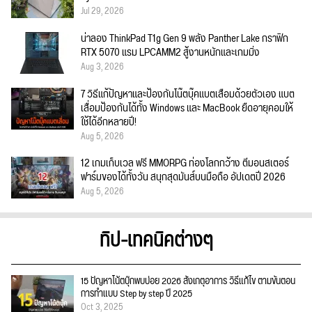
Jul 29, 2026
น่าลอง ThinkPad T1g Gen 9 พลัง Panther Lake กราฟิก
RTX 5070 แรม LPCAMM2 สู้งานหนักและเกมมิ่ง
Aug 3, 2026
7 วิธีแก้ปัญหาและป้องกันโน๊ตบุ๊คแบตเสื่อมด้วยตัวเอง แบต
เสื่อมป้องกันได้ทั้ง Windows และ MacBook ยืดอายุคอมให้
ใช้ได้อีกหลายปี!
Aug 5, 2026
12 เกมเก็บเวล ฟรี MMORPG ท่องโลกกว้าง ตีมอนสเตอร์
ฟาร์มของได้ทั้งวัน สนุกสุดมันส์บนมือถือ อัปเดตปี 2026
Aug 5, 2026
ทิป-เทคนิคต่างๆ
15 ปัญหาโน้ตบุ๊กพบบ่อย 2026 สังเกตุอาการ วิธีแก้ไข ตามขั้นตอน
การทำแบบ Step by step ปี 2025
Oct 3, 2025