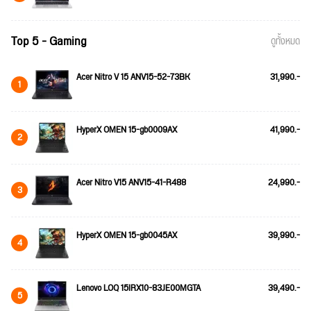
Top 5 - Gaming
ดูทั้งหมด
Acer Nitro V 15 ANV15-52-73BK
31,990.-
1
HyperX OMEN 15-gb0009AX
41,990.-
2
Acer Nitro V15 ANV15-41-R488
24,990.-
3
HyperX OMEN 15-gb0045AX
39,990.-
4
Lenovo LOQ 15IRX10-83JE00MGTA
39,490.-
5