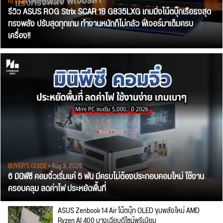
REVIEW
• Jul 28, 2026
รีวิว ASUS ROG Strix SCAR 18 G835LXG เกมมิ่งโน้ตบุ๊กเรือธงสุด
ทรงพลัง ปรับสุดทุกเกม ทำงานหนักก็ไม่กลัว ฟีเจอร์มาเต็มครบ
เครื่อง!!
BUYER'S GUIDE
• Aug 3, 2026
6 มินิพีซี คอมจิ๋วเริ่มแค่ 5 พัน มีครบไม่ต้องประกอบคอมใหม่ ใช้งาน
ครอบคลุม ลดค่าไฟ ประหยัดพื้นที่
ASUS Zenbook 14 Air โน้ตบุ๊ก OLED ขุมพลังใหม่ AMD
Ryzen AI 400 บางเฉียบดีไซน์พรีเมียม