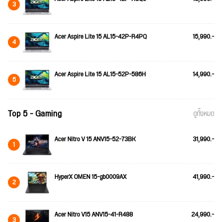
3
Acer Aspire Lite 15 AL15-42P-R4PQ
15,990.-
4
Acer Aspire Lite 15 AL15-52P-586H
14,990.-
5
Top 5 - Gaming
ดูทั้งหมด
Acer Nitro V 15 ANV15-52-73BK
31,990.-
1
HyperX OMEN 15-gb0009AX
41,990.-
2
Acer Nitro V15 ANV15-41-R488
24,990.-
3