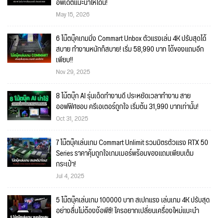
อัพเดตแนะนำให้โดน!
May 15, 2026
6 โน๊ตบุ๊คเกมมิ่ง Commart Unbox ตัวแรงเล่น 4K ปรับสุดได้
สบาย ทำงานหนักก็สบาย! เริ่ม 58,990 บาท ได้ของแถมอีก
เพียบ!!
Nov 29, 2025
8 โน้ตบุ๊ก AI รุ่นเด็ดทำงานดี ประหยัดเวลาทำงาน สาย
ออฟฟิศชอบ ครีเอเตอร์ถูกใจ เริ่มต้น 31,990 บาทเท่านั้น!
Oct 31, 2025
7 โน๊ตบุ๊คเล่นเกม Commart Unlimit รวมมิตรตัวแรง RTX 50
Series ราคาคุ้มถูกใจเกมเมอร์พร้อมของแถมเพียบเต็ม
กระเป๋า!
Jul 4, 2025
5 โน๊ตบุ๊คเล่นเกม 100000 บาท สเปกแรง เล่นเกม 4K ปรับสุด
อย่างลื่นไม่ต้องง้อพีซี! ใครอยากเปลี่ยนเครื่องใหม่แนะนำ