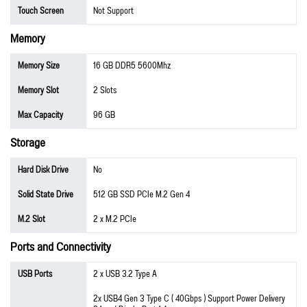
Touch Screen
Not Support
Memory
Memory Size
16 GB DDR5 5600Mhz
Memory Slot
2 Slots
Max Capacity
96 GB
Storage
Hard Disk Drive
No
Solid State Drive
512 GB SSD PCIe M.2 Gen 4
M.2 Slot
2 x M.2 PCIe
Ports and Connectivity
USB Ports
2 x USB 3.2 Type A
2x USB4 Gen 3 Type C ( 40Gbps ) Support Power Delivery