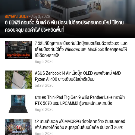
BUYER'S GUIDE
• Aug 3, 2026
6 มินิพีซี คอมจิ๋วเริ่มแค่ 5 พัน มีครบไม่ต้องประกอบคอมใหม่ ใช้งาน
ครอบคลุม ลดค่าไฟ ประหยัดพื้นที่
7 วิธีแก้ปัญหาและป้องกันโน๊ตบุ๊คแบตเสื่อมด้วยตัวเอง แบต
เสื่อมป้องกันได้ทั้ง Windows และ MacBook ยืดอายุคอมให้
ใช้ได้อีกหลายปี!
Aug 5, 2026
ASUS Zenbook 14 Air โน้ตบุ๊ก OLED ขุมพลังใหม่ AMD
Ryzen AI 400 บางเฉียบดีไซน์พรีเมียม
Jul 29, 2026
น่าลอง ThinkPad T1g Gen 9 พลัง Panther Lake กราฟิก
RTX 5070 แรม LPCAMM2 สู้งานหนักและเกมมิ่ง
Aug 3, 2026
12 เกมเก็บเวล ฟรี MMORPG ท่องโลกกว้าง ตีมอนสเตอร์
ฟาร์มของได้ทั้งวัน สนุกสุดมันส์บนมือถือ อัปเดตปี 2026
Aug 5, 2026