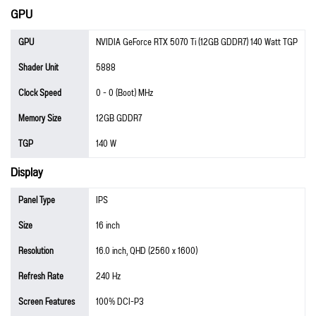
GPU
GPU
NVIDIA GeForce RTX 5070 Ti (12GB GDDR7) 140 Watt TGP
Shader Unit
5888
Clock Speed
0 - 0 (Boot) MHz
Memory Size
12GB GDDR7
TGP
140 W
Display
Panel Type
IPS
Size
16 inch
Resolution
16.0 inch, QHD (2560 x 1600)
Refresh Rate
240 Hz
Screen Features
100% DCI-P3