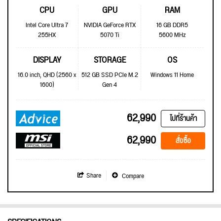
CPU
GPU
RAM
Intel Core Ultra 7
NVIDIA GeForce RTX
16 GB DDR5
255HX
5070 Ti
5600 MHz
DISPLAY
STORAGE
OS
16.0 inch, QHD (2560 x
512 GB SSD PCIe M.2
Windows 11 Home
1600)
Gen 4
62,990
ไปที่ร้านค้า
62,990
สั่งซื้อ
Share
Compare