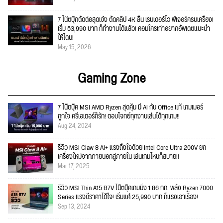
7 โน้ตบุ๊กตัดต่อสุดเจ๋ง ตัดคลิป 4K ลื่น เรนเดอร์ไว ฟีเจอร์ครบเครื่อง!
เริ่ม 53,990 บาท ก็ทำงานได้แล้ว! คอมใครเก่าอยากอัพเดตแนะนำ
ให้โดน!
May 15, 2026
Gaming Zone
7 โน๊ตบุ๊ค MSI AMD Ryzen สุดคุ้ม มี AI กับ Office แท้ เกมเมอร์
ถูกใจ ครีเอเตอร์ก็รัก! ตอบโจทย์ทุกงานเล่นได้ทุกเกม!!
Aug 24, 2024
รีวิว MSI Claw 8 AI+ แรงถึงใจด้วย Intel Core Ultra 200V ยก
เครื่องใหม่จากภายนอกสู่ภายใน เล่นเกมไหนก็สบาย!!
Mar 17, 2025
รีวิว MSI Thin A15 B7V โน๊ตบุ๊คเกมมิ่ง 1.86 กก. พลัง Ryzen 7000
Series แรงดีราคาได้ใจ! เริ่มแค่ 25,990 บาท ก็แรงเอาเรื่อง!
Sep 13, 2024