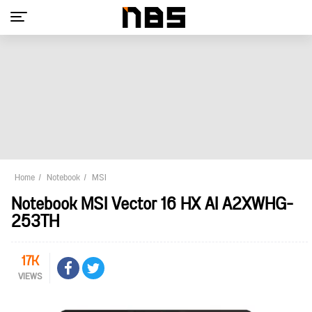
Home
Notebook
MSI
Notebook MSI Vector 16 HX AI A2XWHG-
253TH
17K
VIEWS