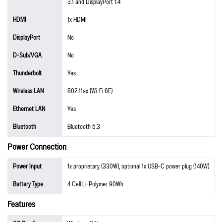
3.1 and DisplayPort 1.4
HDMI
1x HDMI
DisplayPort
No
D-Sub/VGA
No
Thunderbolt
Yes
Wireless LAN
802.11ax (Wi-Fi 6E)
Ethernet LAN
Yes
Bluetooth
Bluetooth 5.3
Power Connection
Power Input
1x proprietary (330W), optional 1x USB-C power plug (140W)
Battery Type
4 Cell Li-Polymer 90Wh
Features