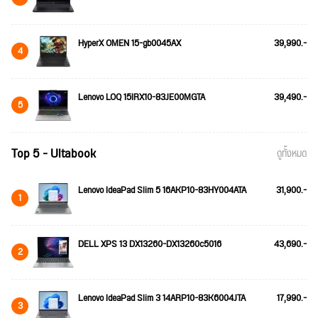
HyperX OMEN 15-gb0045AX
39,990.-
4
Lenovo LOQ 15IRX10-83JE00MGTA
39,490.-
5
Top 5 - Ultabook
ดูทั้งหมด
Lenovo IdeaPad Slim 5 16AKP10-83HY004ATA
31,900.-
1
DELL XPS 13 DX13260-DX13260c5016
43,690.-
2
Lenovo IdeaPad Slim 3 14ARP10-83K6004JTA
17,990.-
3