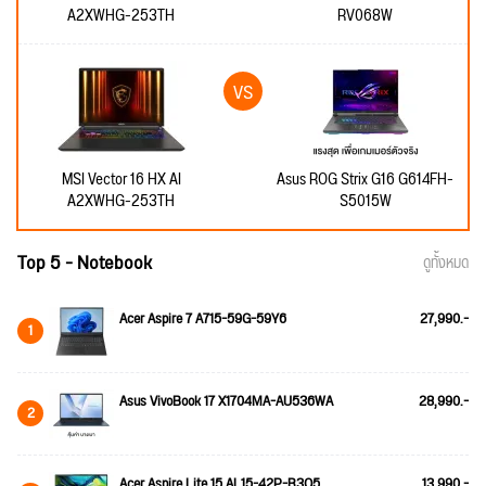
A2XWHG-253TH
RV068W
MSI Vector 16 HX AI
Asus ROG Strix G16 G614FH-
A2XWHG-253TH
S5015W
Top 5 - Notebook
ดูทั้งหมด
Acer Aspire 7 A715-59G-59Y6
27,990.-
1
Asus VivoBook 17 X1704MA-AU536WA
28,990.-
2
Acer Aspire Lite 15 AL15-42P-R3Q5
13,990.-