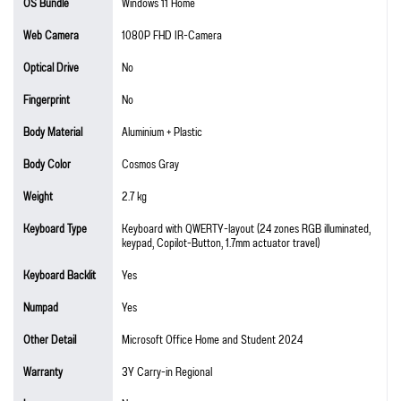
OS Bundle
Windows 11 Home
Web Camera
1080P FHD IR-Camera
Optical Drive
No
Fingerprint
No
Body Material
Aluminium + Plastic
Body Color
Cosmos Gray
Weight
2.7 kg
Keyboard Type
Keyboard with QWERTY-layout (24 zones RGB illuminated,
keypad, Copilot-Button, 1.7mm actuator travel)
Keyboard Backlit
Yes
Numpad
Yes
Other Detail
Microsoft Office Home and Student 2024
Warranty
3Y Carry-in Regional