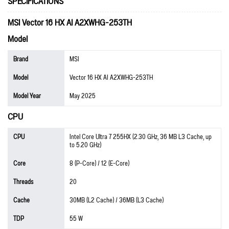
SPECIFICATIONS
MSI Vector 16 HX AI A2XWHG-253TH
Model
Brand
MSI
Model
Vector 16 HX AI A2XWHG-253TH
Model Year
May 2025
CPU
CPU
Intel Core Ultra 7 255HX (2.30 GHz, 36 MB L3 Cache, up
to 5.20 GHz)
Core
8 (P-Core) / 12 (E-Core)
Threads
20
Cache
30MB (L2 Cache) / 36MB (L3 Cache)
TDP
55 W