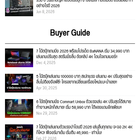
รวม 6 วิธีแก้ปัญหาแบตโน้ตบุ๊ก ชาร์จไม่เข้า เปิดไม่ติด แบตเสื่อม ทำ
อย่างไรปี 2026
Jun 8, 2026
Buyer Guide
7 โน้ตบุ๊กเกมมิ่ง 2026 พร้อมโปรเด็ด BaNANA เริ่ม 34,990 บาท
เล่นเกมปรับสุด สตรีมมิ่งลื่น ตัดคลิป 4K โดนใจเกมเมอร์!!
Dec 4, 2025
5 โน๊ตบุ๊คเล่นเกม 100000 บาท สเปกแรง เล่นเกม 4K ปรับสุดอย่าง
ลื่นไม่ต้องง้อพีซี! ใครอยากเปลี่ยนเครื่องใหม่แนะนำเลย!!
Apr 30, 2025
6 โน๊ตบุ๊คเกมมิ่ง Commart Unbox ตัวแรงเล่น 4K ปรับสุดได้สบาย
ทำงานหนักก็สบาย! เริ่ม 58,990 บาท ได้ของแถมอีกเพียบ!!
Nov 29, 2025
7 โน้ตบุ๊กเล่นเกมตัวแรงน่าโดนปี 2026 เล่นลื่นทุกเกม จะจอ 2K 4K
ก็ไหว! ฟีเจอร์มาเต็ม เริ่มต้น 46,990.- เท่านั้น!
Feb 27, 2026