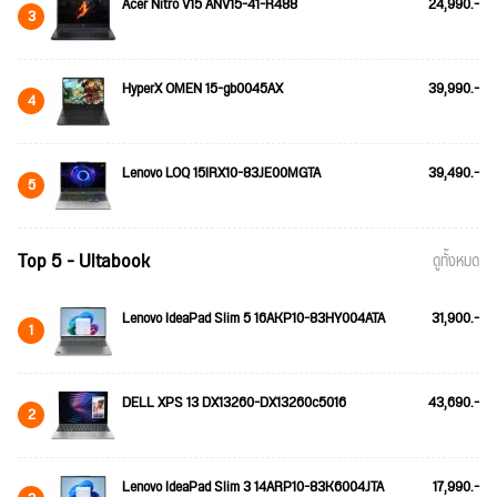
Acer Nitro V15 ANV15-41-R488
24,990.-
3
HyperX OMEN 15-gb0045AX
39,990.-
4
Lenovo LOQ 15IRX10-83JE00MGTA
39,490.-
5
Top 5 - Ultabook
ดูทั้งหมด
Lenovo IdeaPad Slim 5 16AKP10-83HY004ATA
31,900.-
1
DELL XPS 13 DX13260-DX13260c5016
43,690.-
2
Lenovo IdeaPad Slim 3 14ARP10-83K6004JTA
17,990.-