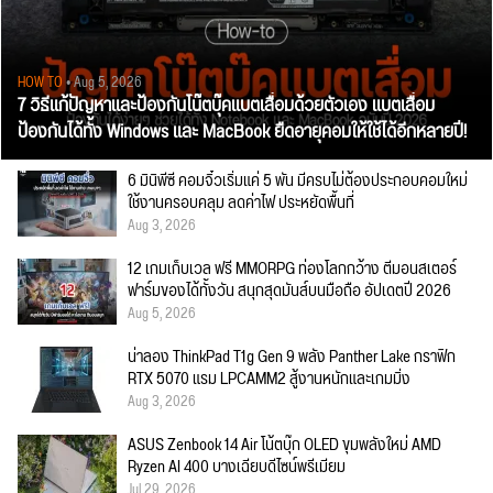
HOW TO
• Aug 5, 2026
7 วิธีแก้ปัญหาและป้องกันโน๊ตบุ๊คแบตเสื่อมด้วยตัวเอง แบตเสื่อม
ป้องกันได้ทั้ง Windows และ MacBook ยืดอายุคอมให้ใช้ได้อีกหลายปี!
6 มินิพีซี คอมจิ๋วเริ่มแค่ 5 พัน มีครบไม่ต้องประกอบคอมใหม่
ใช้งานครอบคลุม ลดค่าไฟ ประหยัดพื้นที่
Aug 3, 2026
12 เกมเก็บเวล ฟรี MMORPG ท่องโลกกว้าง ตีมอนสเตอร์
ฟาร์มของได้ทั้งวัน สนุกสุดมันส์บนมือถือ อัปเดตปี 2026
Aug 5, 2026
น่าลอง ThinkPad T1g Gen 9 พลัง Panther Lake กราฟิก
RTX 5070 แรม LPCAMM2 สู้งานหนักและเกมมิ่ง
Aug 3, 2026
ASUS Zenbook 14 Air โน้ตบุ๊ก OLED ขุมพลังใหม่ AMD
Ryzen AI 400 บางเฉียบดีไซน์พรีเมียม
Jul 29, 2026