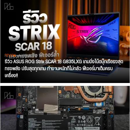
REVIEW
• Jul 28, 2026
รีวิว ASUS ROG Strix SCAR 18 G835LXG เกมมิ่งโน้ตบุ๊กเรือธงสุด
ทรงพลัง ปรับสุดทุกเกม ทำงานหนักก็ไม่กลัว ฟีเจอร์มาเต็มครบ
เครื่อง!!