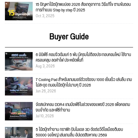
15 ปัญหาโน้ตบุ๊กพบบ่อย 2026 สังเกตุอาการ วิธีแก้ไข ตามขั้นตอน
การทำแบบ Step by step ปี 2025
Oct 3, 2025
Buyer Guide
6 มินิพีซี คอมจิ๋วเริ่มแค่ 5 พัน มีครบไม่ต้องประกอบคอมใหม่ ใช้งาน
ครอบคลุม ลดค่าไฟ ประหยัดพื้นที่
Aug 3, 2026
7 Cooling Pad สำหรับเกมเมอร์ตัวจริงงบ 1000 เย็นเร็ว เล่นลื่น เกม
ไม่สะดุด ถนอมโน้ตบุ๊กไปนานๆ ปี 2026
Jun 26, 2026
จัดสเปกคอม DDR4 เกมมิ่งพีซีในช่วงของแพงปี 2026 เพื่อคอเกม
งบจำกัด และพีซีทำงาน
Jul 10, 2026
5 โน้ตบุ๊กทำงาน กราฟิก ปั้นโมเดล 3D ตัดต่อวีดีโอเบื้องต้นงบ
50000 จอใหญ่ เล่นเกมลื่น อัปเดตสิงหาคม 2569