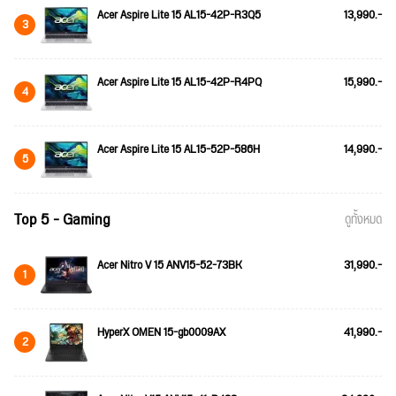
Acer Aspire Lite 15 AL15-42P-R3Q5
13,990.-
3
Acer Aspire Lite 15 AL15-42P-R4PQ
15,990.-
4
Acer Aspire Lite 15 AL15-52P-586H
14,990.-
5
Top 5 - Gaming
ดูทั้งหมด
Acer Nitro V 15 ANV15-52-73BK
31,990.-
1
HyperX OMEN 15-gb0009AX
41,990.-
2