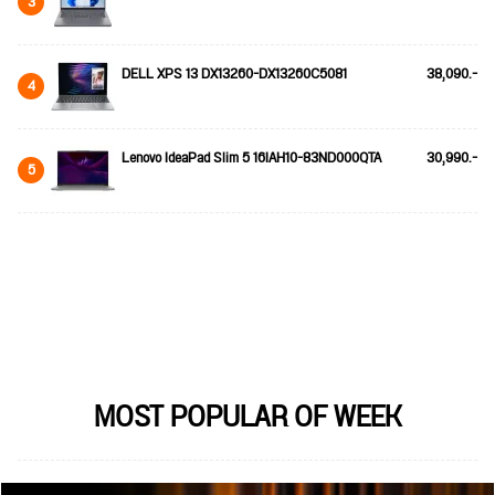
3
DELL XPS 13 DX13260-DX13260C5081
38,090.-
4
Lenovo IdeaPad Slim 5 16IAH10-83ND000QTA
30,990.-
5
MOST POPULAR OF WEEK