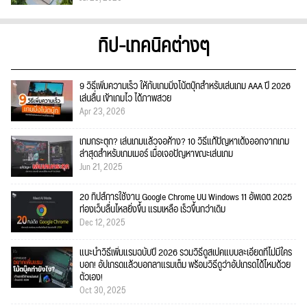
ทิป-เทคนิคต่างๆ
9 วิธีเพิ่มความเร็ว ให้กับเกมมิ่งโน้ตบุ๊กสำหรับเล่นเกม AAA ปี 2026
เล่นลื่น เข้าเกมไว ได้ภาพสวย
Apr 23, 2026
เกมกระตุก? เล่นเกมแล้วจอค้าง? 10 วิธีแก้ปัญหาเด้งออกจากเกม
ล่าสุดสำหรับเกมเมอร์ เมื่อเจอปัญหาขณะเล่นเกม
Jun 21, 2025
20 ทิปส์การใช้งาน Google Chrome บน Windows 11 อัพเดต 2025
ท่องเว็บลื่นไหลยิ่งขึ้น แรมเหลือ เร็วขึ้นกว่าเดิม
Dec 12, 2025
แนะนำวิธีเพิ่มแรมฉบับปี 2026 รวมวิธีดูสเปคแบบละเอียดที่ไม่มีใคร
บอก! อัปเกรดแล้วบอกลาแรมเต็ม พร้อมวิธีดูว่าอัปเกรดได้ไหมด้วย
ตัวเอง!
Oct 30, 2025