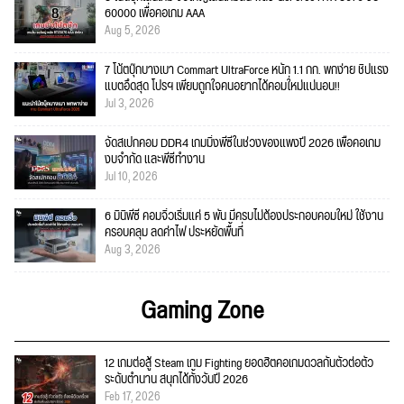
60000 เพื่อคอเกม AAA
Aug 5, 2026
7 โน้ตบุ๊กบางเบา Commart UltraForce หนัก 1.1 กก. พกง่าย ชิปแรง
แบตอึดสุด โปรฯ เพียบถูกใจคนอยากได้คอมใ่หม่แน่นอน!!
Jul 3, 2026
จัดสเปกคอม DDR4 เกมมิ่งพีซีในช่วงของแพงปี 2026 เพื่อคอเกม
งบจำกัด และพีซีทำงาน
Jul 10, 2026
6 มินิพีซี คอมจิ๋วเริ่มแค่ 5 พัน มีครบไม่ต้องประกอบคอมใหม่ ใช้งาน
ครอบคลุม ลดค่าไฟ ประหยัดพื้นที่
Aug 3, 2026
Gaming Zone
12 เกมต่อสู้ Steam เกม Fighting ยอดฮิตคอเกมดวลกันตัวต่อตัว
ระดับตำนาน สนุกได้ทั้งวันปี 2026
Feb 17, 2026