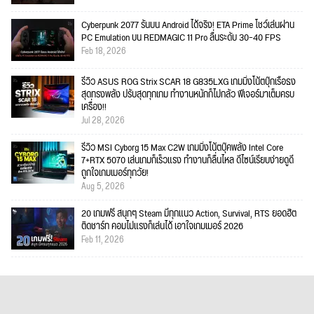
Cyberpunk 2077 รันบน Android ได้จริง! ETA Prime โชว์เล่นผ่าน
PC Emulation บน REDMAGIC 11 Pro ลื่นระดับ 30–40 FPS
Feb 18, 2026
รีวิว ASUS ROG Strix SCAR 18 G835LXG เกมมิ่งโน้ตบุ๊กเรือธง
สุดทรงพลัง ปรับสุดทุกเกม ทำงานหนักก็ไม่กลัว ฟีเจอร์มาเต็มครบ
เครื่อง!!
Jul 28, 2026
รีวิว MSI Cyborg 15 Max C2W เกมมิ่งโน้ตบุ๊คพลัง Intel Core
7+RTX 5070 เล่นเกมก็เร็วแรง ทำงานก็ลื่นไหล ดีไซน์เรียบง่ายดูดี
ถูกใจเกมเมอร์ทุกวัย!
Aug 5, 2026
20 เกมฟรี สนุกๆ Steam มีทุกแนว Action, Survival, RTS ยอดฮิต
ติดชาร์ท คอมไม่แรงก็เล่นได้ เอาใจเกมเมอร์ 2026
Feb 11, 2026