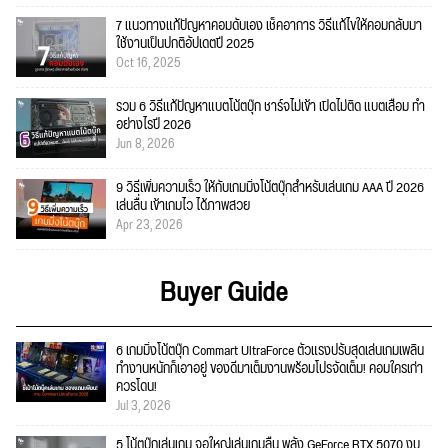
7 แนวทางแก้ปัญหาคอมดับเอง เช็คอาการ วิธีแก้ไขให้คอมกลับมา
ใช้งานเป็นปกติอัปเดตปี 2025
Oct 16, 2025
รวม 6 วิธีแก้ปัญหาแบตโน้ตบุ๊ก ชาร์จไม่เข้า เปิดไม่ติด แบตเสื่อม ทำ
อย่างไรปี 2026
Jun 8, 2026
9 วิธีเพิ่มความเร็ว ให้กับเกมมิ่งโน้ตบุ๊กสำหรับเล่นเกม AAA ปี 2026
เล่นลื่น เข้าเกมไว ได้ภาพสวย
Apr 23, 2026
Buyer Guide
6 เกมมิ่งโน้ตบุ๊ก Commart UltraForce ตัวแรงปรับสุดเล่นเกมเพลิน
ทำงานหนักก็เอาอยู่ ของดีมาเต็มงานพร้อมโปรจัดเต็ม! คอมใครเก่า
ควรโดน!
Jul 3, 2026
5 โน้ตบุ๊กเล่นเกม จอใหญ่เล่นเกมลื่น พลัง GeForce RTX 5070 งบ