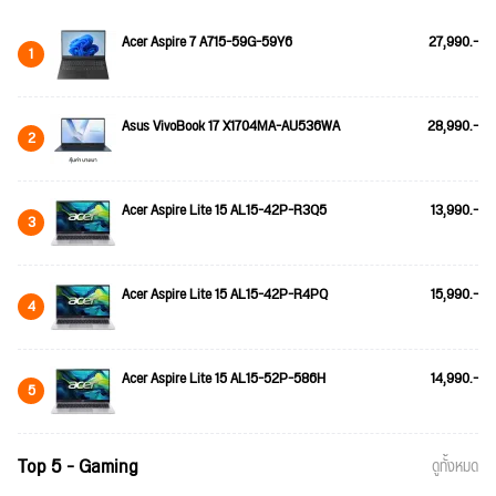
Acer Aspire 7 A715-59G-59Y6
27,990.-
1
Asus VivoBook 17 X1704MA-AU536WA
28,990.-
2
Acer Aspire Lite 15 AL15-42P-R3Q5
13,990.-
3
Acer Aspire Lite 15 AL15-42P-R4PQ
15,990.-
4
Acer Aspire Lite 15 AL15-52P-586H
14,990.-
5
Top 5 - Gaming
ดูทั้งหมด