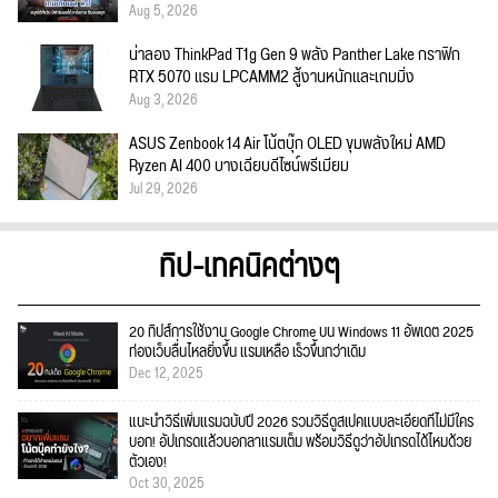
Aug 5, 2026
น่าลอง ThinkPad T1g Gen 9 พลัง Panther Lake กราฟิก
RTX 5070 แรม LPCAMM2 สู้งานหนักและเกมมิ่ง
Aug 3, 2026
ASUS Zenbook 14 Air โน้ตบุ๊ก OLED ขุมพลังใหม่ AMD
Ryzen AI 400 บางเฉียบดีไซน์พรีเมียม
Jul 29, 2026
ทิป-เทคนิคต่างๆ
20 ทิปส์การใช้งาน Google Chrome บน Windows 11 อัพเดต 2025
ท่องเว็บลื่นไหลยิ่งขึ้น แรมเหลือ เร็วขึ้นกว่าเดิม
Dec 12, 2025
แนะนำวิธีเพิ่มแรมฉบับปี 2026 รวมวิธีดูสเปคแบบละเอียดที่ไม่มีใคร
บอก! อัปเกรดแล้วบอกลาแรมเต็ม พร้อมวิธีดูว่าอัปเกรดได้ไหมด้วย
ตัวเอง!
Oct 30, 2025