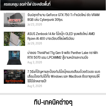
ครอบคลุม ลดค่าไฟ ประหยัดพื้นที่
จีนปลุกตำนาน GeForce GTX 750 Ti กำเนิดใหม่ ยัด VRAM
8GB เล่น Cyberpunk 30fps.
Jul 23, 2026
ASUS Zenbook 14 Air โน้ตบุ๊ก OLED ขุมพลังใหม่ AMD
Ryzen AI 400 บางเฉียบดีไซน์พรีเมียม
Jul 29, 2026
น่าลอง ThinkPad T1g Gen 9 พลัง Panther Lake กราฟิก
RTX 5070 แรม LPCAMM2 สู้งานหนักและเกมมิ่ง
Aug 3, 2026
7 วิธีแก้ปัญหาและป้องกันโน๊ตบุ๊คแบตเสื่อมด้วยตัวเอง แบต
เสื่อมป้องกันได้ทั้ง Windows และ MacBook ยืดอายุคอมให้
ใช้ได้อีกหลายปี!
Aug 5, 2026
ทิป-เทคนิคต่างๆ