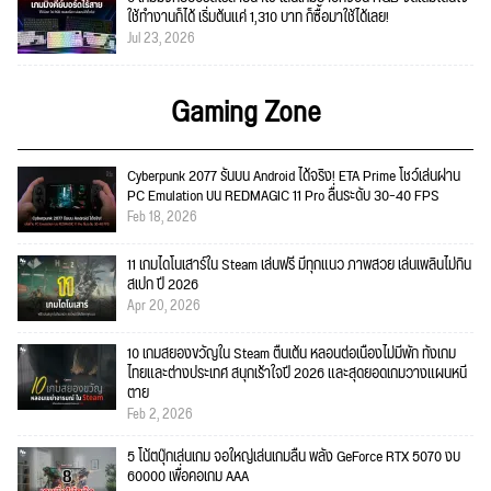
ใช้ทำงานก็ได้ เริ่มต้นแค่ 1,310 บาท ก็ซื้อมาใช้ได้เลย!
Jul 23, 2026
Gaming Zone
Cyberpunk 2077 รันบน Android ได้จริง! ETA Prime โชว์เล่นผ่าน
PC Emulation บน REDMAGIC 11 Pro ลื่นระดับ 30–40 FPS
Feb 18, 2026
11 เกมไดโนเสาร์ใน Steam เล่นฟรี มีทุกแนว ภาพสวย เล่นเพลินไม่กิน
สเปก ปี 2026
Apr 20, 2026
10 เกมสยองขวัญใน Steam ตื่นเต้น หลอนต่อเนื่องไม่มีพัก ทั้งเกม
ไทยและต่างประเทศ สนุกเร้าใจปี 2026 และสุดยอดเกมวางแผนหนี
ตาย
Feb 2, 2026
5 โน้ตบุ๊กเล่นเกม จอใหญ่เล่นเกมลื่น พลัง GeForce RTX 5070 งบ
60000 เพื่อคอเกม AAA