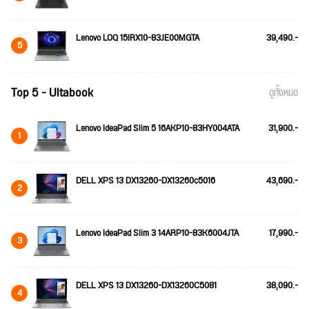
Lenovo LOQ 15IRX10-83JE00MGTA
39,490.-
5
Top 5 - Ultabook
ดูทั้งหมด
Lenovo IdeaPad Slim 5 16AKP10-83HY004ATA
31,900.-
1
DELL XPS 13 DX13260-DX13260c5016
43,690.-
2
Lenovo IdeaPad Slim 3 14ARP10-83K6004JTA
17,990.-
3
DELL XPS 13 DX13260-DX13260C5081
38,090.-
4