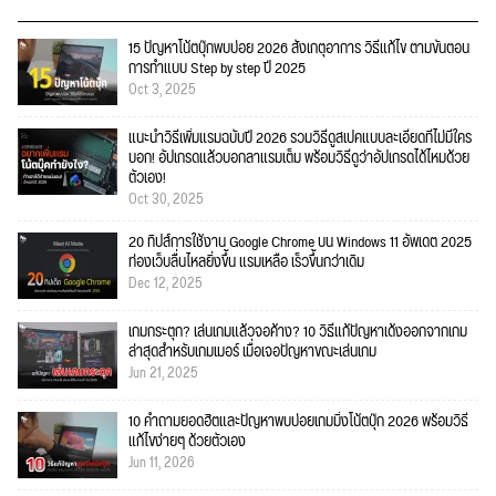
15 ปัญหาโน้ตบุ๊กพบบ่อย 2026 สังเกตุอาการ วิธีแก้ไข ตามขั้นตอน
การทำแบบ Step by step ปี 2025
Oct 3, 2025
แนะนำวิธีเพิ่มแรมฉบับปี 2026 รวมวิธีดูสเปคแบบละเอียดที่ไม่มีใคร
บอก! อัปเกรดแล้วบอกลาแรมเต็ม พร้อมวิธีดูว่าอัปเกรดได้ไหมด้วย
ตัวเอง!
Oct 30, 2025
20 ทิปส์การใช้งาน Google Chrome บน Windows 11 อัพเดต 2025
ท่องเว็บลื่นไหลยิ่งขึ้น แรมเหลือ เร็วขึ้นกว่าเดิม
Dec 12, 2025
เกมกระตุก? เล่นเกมแล้วจอค้าง? 10 วิธีแก้ปัญหาเด้งออกจากเกม
ล่าสุดสำหรับเกมเมอร์ เมื่อเจอปัญหาขณะเล่นเกม
Jun 21, 2025
10 คำถามยอดฮิตและปัญหาพบบ่อยเกมมิ่งโน้ตบุ๊ก 2026 พร้อมวิธี
แก้ไขง่ายๆ ด้วยตัวเอง
Jun 11, 2026