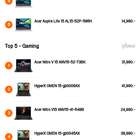
4
Acer Aspire Lite 15 AL15-52P-586H
14,990.-
5
Top 5 - Gaming
ดูทั้งหมด
Acer Nitro V 15 ANV15-52-73BK
31,990.-
1
HyperX OMEN 15-gb0009AX
41,990.-
2
Acer Nitro V15 ANV15-41-R488
24,990.-
3
HyperX OMEN 15-gb0045AX
39,990.-
4