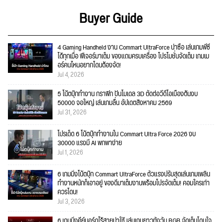
Buyer Guide
4 Gaming Handheld งาน Commart UltraForce น่าซื้อ เล่นเกมพีซี
ได้ทุกเมื่อ ฟีเจอร์มาเต็ม ของแถมครบเครื่อง โปรโมชั่นจัดเต็ม เกมเม
อร์คนไหนอยากโดนต้องจัด!
Jul 4, 2026
5 โน้ตบุ๊กทำงาน กราฟิก ปั้นโมเดล 3D ตัดต่อวีดีโอเบื้องต้นงบ
50000 จอใหญ่ เล่นเกมลื่น อัปเดตสิงหาคม 2569
Jul 31, 2026
โปรเด็ด 6 โน้ตบุ๊กทำงานใน Commart Ultra Force 2026 งบ
30000 แรงมี AI พกพาง่าย
Jul 1, 2026
6 เกมมิ่งโน้ตบุ๊ก Commart UltraForce ตัวแรงปรับสุดเล่นเกมเพลิน
ทำงานหนักก็เอาอยู่ ของดีมาเต็มงานพร้อมโปรจัดเต็ม! คอมใครเก่า
ควรโดน!
Jul 3, 2026
6 เกมมิ่งคีย์บอร์ดไร้สายน่าใช้ เล่นเกมยาวทั้งวัน RGB จัดเต็มโดนใจ