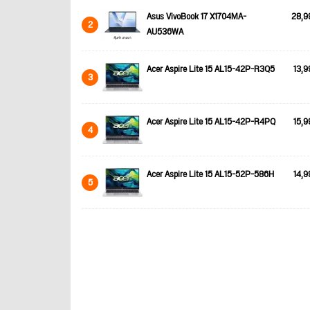
Asus VivoBook 17 X1704MA-
28,9
2
AU536WA
Acer Aspire Lite 15 AL15-42P-R3Q5
13,9
3
Acer Aspire Lite 15 AL15-42P-R4PQ
15,9
4
Acer Aspire Lite 15 AL15-52P-586H
14,9
5