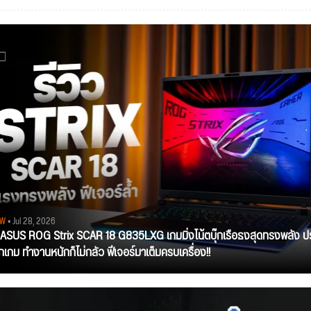
EW
• Jul 28, 2026
ว ASUS ROG Strix SCAR 18 G835LXG เกมมิ่งโน้ตบุ๊กเรือธงสุดทรงพลัง ป
ุกเกม ทำงานหนักก็ไม่กลัว ฟีเจอร์มาเต็มครบเครื่อง!!