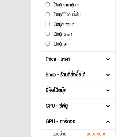
โน๊ตบุ๊คราคาคุ้มค่า
โน๊ตบุ๊คใช้งานทั่วไป
โน๊ตบุ๊คบางเบา
โน๊ตบุ๊ค 2 in 1
โน้ตบุ๊ค AI
Price - ราคา
Shop - ร้านที่สั่งซื้อได้
ยี่ห้อโน็ตบุ๊ค
CPU - ซีพียู
GPU - การ์ดจอ
แบบง่าย
แบบละเอียด