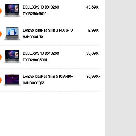
DELL XPS 13 DX13260-
43,690.-
DX13260c5016
Lenovo IdeaPad Slim 3 14ARP10-
17,990.-
83K6004JTA
DELL XPS 13 DX13260-
38,090.-
DX13260C5081
Lenovo IdeaPad Slim 5 16IAH10-
30,990.-
83ND000QTA