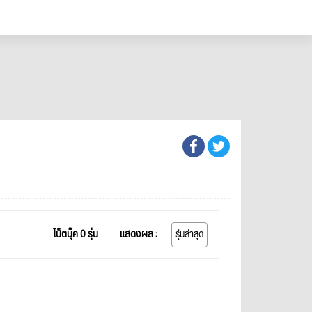
โน็ตบุ๊ค 0 รุ่น
แสดงผล :
รุ่นล่าสุด