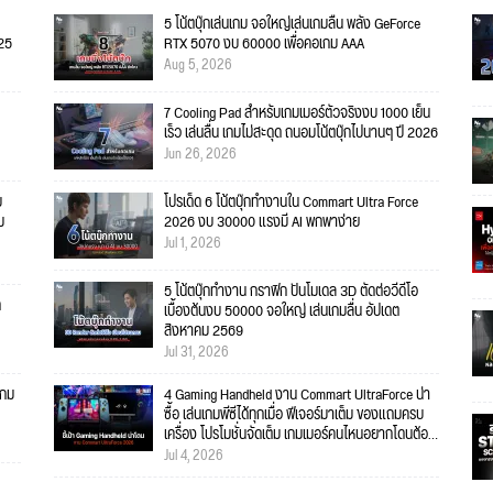
5 โน้ตบุ๊กเล่นเกม จอใหญ่เล่นเกมลื่น พลัง GeForce
025
RTX 5070 งบ 60000 เพื่อคอเกม AAA
Aug 5, 2026
7 Cooling Pad สำหรับเกมเมอร์ตัวจริงงบ 1000 เย็น
เร็ว เล่นลื่น เกมไม่สะดุด ถนอมโน้ตบุ๊กไปนานๆ ปี 2026
Jun 26, 2026
บ
โปรเด็ด 6 โน้ตบุ๊กทำงานใน Commart Ultra Force
ม
2026 งบ 30000 แรงมี AI พกพาง่าย
Jul 1, 2026
5 โน้ตบุ๊กทำงาน กราฟิก ปั้นโมเดล 3D ตัดต่อวีดีโอ
ก
เบื้องต้นงบ 50000 จอใหญ่ เล่นเกมลื่น อัปเดต
สิงหาคม 2569
Jul 31, 2026
เกม
4 Gaming Handheld งาน Commart UltraForce น่า
ซื้อ เล่นเกมพีซีได้ทุกเมื่อ ฟีเจอร์มาเต็ม ของแถมครบ
เครื่อง โปรโมชั่นจัดเต็ม เกมเมอร์คนไหนอยากโดนต้อง
จัด!
Jul 4, 2026