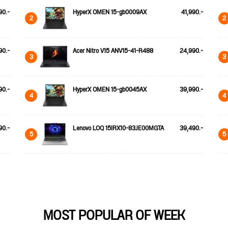
90.-
HyperX OMEN 15-gb0009AX
41,990.-
2
2
90.-
Acer Nitro V15 ANV15-41-R488
24,990.-
3
3
90.-
HyperX OMEN 15-gb0045AX
39,990.-
4
4
90.-
Lenovo LOQ 15IRX10-83JE00MGTA
39,490.-
5
5
MOST POPULAR OF WEEK