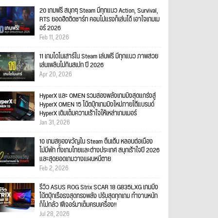
20 เกมฟรี สนุกๆ Steam มีทุกแนว Action, Survival,
RTS ยอดฮิตติดชาร์ท คอมไม่แรงก็เล่นได้ เอาใจเกมเม
อร์ 2026
Feb 11, 2026
11 เกมไดโนเสาร์ใน Steam เล่นฟรี มีทุกแนว ภาพสวย
เล่นเพลินไม่กินสเปก ปี 2026
Apr 20, 2026
HyperX และ OMEN รวมสองพลังเกมมิงสุดแกร่งสู่
HyperX OMEN 15 โน้ตบุ๊กเกมมิงใหม่ภายใต้แบรนด์
HyperX เติมเต็มความเร้าใจให้เหล่าเกมเมอร์
Jan 31, 2026
10 เกมสยองขวัญใน Steam ตื่นเต้น หลอนต่อเนื่อง
ไม่มีพัก ทั้งเกมไทยและต่างประเทศ สนุกเร้าใจปี 2026
และสุดยอดเกมวางแผนหนีตาย
Feb 2, 2026
รีวิว ASUS ROG Strix SCAR 18 G835LXG เกมมิ่ง
โน้ตบุ๊กเรือธงสุดทรงพลัง ปรับสุดทุกเกม ทำงานหนัก
ก็ไม่กลัว ฟีเจอร์มาเต็มครบเครื่อง!!
Jul 28, 2026