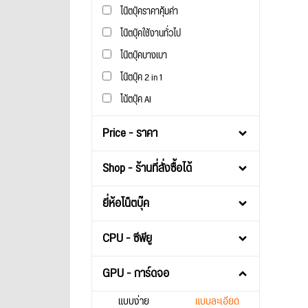
โน๊ตบุ๊คราคาคุ้มค่า
โน๊ตบุ๊คใช้งานทั่วไป
โน๊ตบุ๊คบางเบา
โน๊ตบุ๊ค 2 in 1
โน้ตบุ๊ค AI
Price - ราคา
Shop - ร้านที่สั่งซื้อได้
ยี่ห้อโน็ตบุ๊ค
CPU - ซีพียู
GPU - การ์ดจอ
แบบง่าย
แบบละเอียด