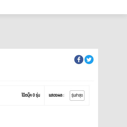
โน็ตบุ๊ค 0 รุ่น
แสดงผล :
รุ่นล่าสุด