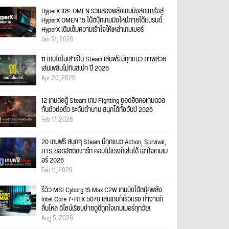
HyperX และ OMEN รวมสองพลังเกมมิงสุดแกร่งสู่
HyperX OMEN 15 โน้ตบุ๊กเกมมิงใหม่ภายใต้แบรนด์
HyperX เติมเต็มความเร้าใจให้เหล่าเกมเมอร์
Jan 31, 2026
11 เกมไดโนเสาร์ใน Steam เล่นฟรี มีทุกแนว ภาพสวย
เล่นเพลินไม่กินสเปก ปี 2026
Apr 20, 2026
12 เกมต่อสู้ Steam เกม Fighting ยอดฮิตคอเกมดวล
กันตัวต่อตัว ระดับตำนาน สนุกได้ทั้งวันปี 2026
Feb 17, 2026
20 เกมฟรี สนุกๆ Steam มีทุกแนว Action, Survival,
RTS ยอดฮิตติดชาร์ท คอมไม่แรงก็เล่นได้ เอาใจเกมเม
อร์ 2026
Feb 11, 2026
รีวิว MSI Cyborg 15 Max C2W เกมมิ่งโน้ตบุ๊คพลัง
Intel Core 7+RTX 5070 เล่นเกมก็เร็วแรง ทำงานก็
ลื่นไหล ดีไซน์เรียบง่ายดูดีถูกใจเกมเมอร์ทุกวัย!
Aug 5, 2026