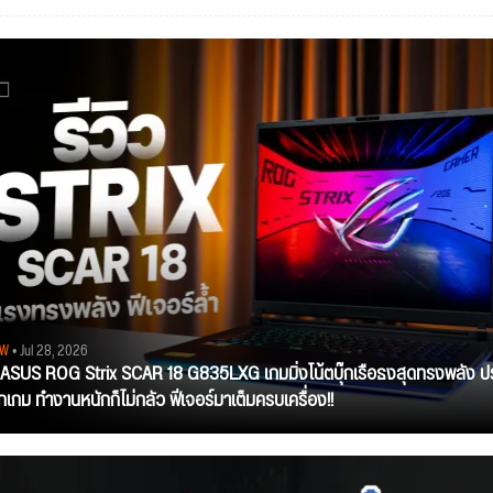
EW
• Jul 28, 2026
ว ASUS ROG Strix SCAR 18 G835LXG เกมมิ่งโน้ตบุ๊กเรือธงสุดทรงพลัง ป
ุกเกม ทำงานหนักก็ไม่กลัว ฟีเจอร์มาเต็มครบเครื่อง!!