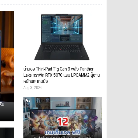
น่าลอง ThinkPad T1g Gen 9 พลัง Panther
Lake กราฟิก RTX 5070 แรม LPCAMM2 สู้งาน
หนักและเกมมิ่ง
Aug 3, 2026
รับ