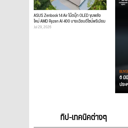
ASUS Zenbook 14 Air โน้ตบุ๊ก OLED ขุมพลัง
ใหม่ AMD Ryzen AI 400 บางเฉียบดีไซน์พรีเมียม
Jul 29, 2026
BUYE
6 มิ
ประหย
ทิป-เทคนิคต่างๆ