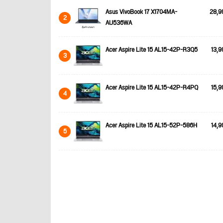
Asus VivoBook 17 X1704MA-
28,9
2
AU536WA
Acer Aspire Lite 15 AL15-42P-R3Q5
13,9
3
Acer Aspire Lite 15 AL15-42P-R4PQ
15,9
4
Acer Aspire Lite 15 AL15-52P-586H
14,9
5