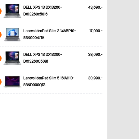
DELL XPS 13 DX13260-
43,690.-
DX13260c5016
Lenovo IdeaPad Slim 3 14ARP10-
17,990.-
83K6004JTA
DELL XPS 13 DX13260-
38,090.-
DX13260C5081
Lenovo IdeaPad Slim 5 16IAH10-
30,990.-
83ND000QTA