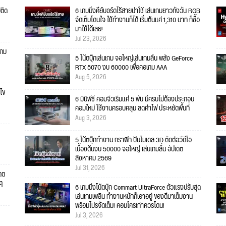
่ติด
6 เกมมิ่งคีย์บอร์ดไร้สายน่าใช้ เล่นเกมยาวทั้งวัน RGB
จัดเต็มโดนใจ ใช้ทำงานก็ได้ เริ่มต้นแค่ 1,310 บาท ก็ซื้อ
มาใช้ได้เลย!
Jul 23, 2026
เกม
5 โน้ตบุ๊กเล่นเกม จอใหญ่เล่นเกมลื่น พลัง GeForce
RTX 5070 งบ 60000 เพื่อคอเกม AAA
Aug 5, 2026
ไข
6 มินิพีซี คอมจิ๋วเริ่มแค่ 5 พัน มีครบไม่ต้องประกอบ
คอมใหม่ ใช้งานครอบคลุม ลดค่าไฟ ประหยัดพื้นที่
Aug 3, 2026
5 โน้ตบุ๊กทำงาน กราฟิก ปั้นโมเดล 3D ตัดต่อวีดีโอ
เบื้องต้นงบ 50000 จอใหญ่ เล่นเกมลื่น อัปเดต
สิงหาคม 2569
Jul 31, 2026
เดต
ยๆ
6 เกมมิ่งโน้ตบุ๊ก Commart UltraForce ตัวแรงปรับสุด
เล่นเกมเพลิน ทำงานหนักก็เอาอยู่ ของดีมาเต็มงาน
พร้อมโปรจัดเต็ม! คอมใครเก่าควรโดน!
Jul 3, 2026