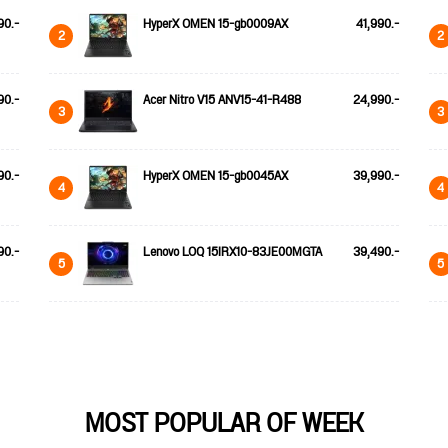
90.-
HyperX OMEN 15-gb0009AX
41,990.-
2
2
90.-
Acer Nitro V15 ANV15-41-R488
24,990.-
3
3
90.-
HyperX OMEN 15-gb0045AX
39,990.-
4
4
90.-
Lenovo LOQ 15IRX10-83JE00MGTA
39,490.-
5
5
MOST POPULAR OF WEEK