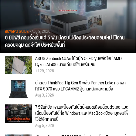
BUYER'S GUIDE
• Aug 3, 2026
6 มินิพีซี คอมจิ๋วเริ่มแค่ 5 พัน มีครบไม่ต้องประกอบคอมใหม่ ใช้งาน
ครอบคลุม ลดค่าไฟ ประหยัดพื้นที่
ASUS Zenbook 14 Air โน้ตบุ๊ก OLED ขุมพลังใหม่ AMD
Ryzen AI 400 บางเฉียบดีไซน์พรีเมียม
Jul 29, 2026
น่าลอง ThinkPad T1g Gen 9 พลัง Panther Lake กราฟิก
RTX 5070 แรม LPCAMM2 สู้งานหนักและเกมมิ่ง
Aug 3, 2026
7 วิธีแก้ปัญหาและป้องกันโน๊ตบุ๊คแบตเสื่อมด้วยตัวเอง แบต
เสื่อมป้องกันได้ทั้ง Windows และ MacBook ยืดอายุคอมให้
ใช้ได้อีกหลายปี!
Aug 5, 2026