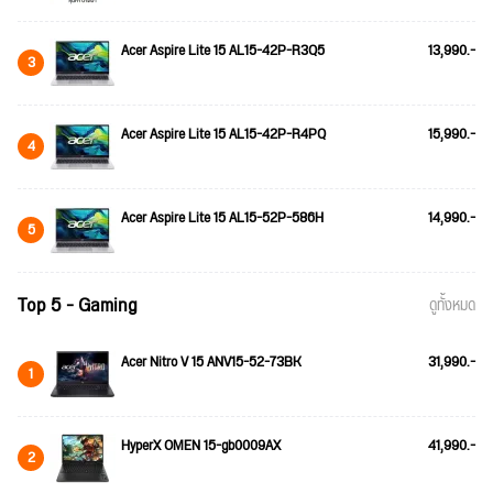
Acer Aspire Lite 15 AL15-42P-R3Q5
13,990.-
3
Acer Aspire Lite 15 AL15-42P-R4PQ
15,990.-
4
Acer Aspire Lite 15 AL15-52P-586H
14,990.-
5
Top 5 - Gaming
ดูทั้งหมด
Acer Nitro V 15 ANV15-52-73BK
31,990.-
1
HyperX OMEN 15-gb0009AX
41,990.-
2