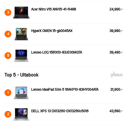
Acer Nitro V15 ANV15-41-R488
24,990.-
3
HyperX OMEN 15-gb0045AX
39,990.-
4
Lenovo LOQ 15IRX10-83JE00MGTA
39,490.-
5
Top 5 - Ultabook
ดูทั้งหมด
Lenovo IdeaPad Slim 5 16AKP10-83HY004ATA
31,900.-
1
DELL XPS 13 DX13260-DX13260c5016
43,690.-
2