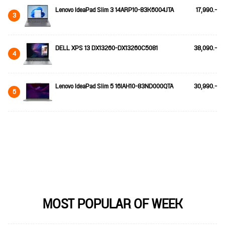
Lenovo IdeaPad Slim 3 14ARP10-83K6004JTA
17,990.-
3
DELL XPS 13 DX13260-DX13260C5081
38,090.-
4
Lenovo IdeaPad Slim 5 16IAH10-83ND000QTA
30,990.-
5
MOST POPULAR OF WEEK