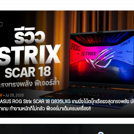
EW
• Jul 28, 2026
ว ASUS ROG Strix SCAR 18 G835LXG เกมมิ่งโน้ตบุ๊กเรือธงสุดทรงพลัง ป
ุกเกม ทำงานหนักก็ไม่กลัว ฟีเจอร์มาเต็มครบเครื่อง!!