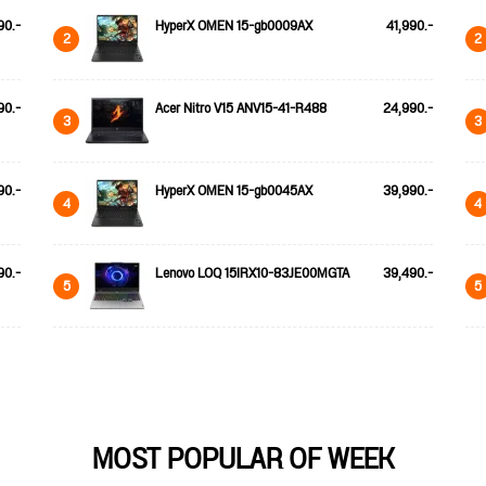
90.-
HyperX OMEN 15-gb0009AX
41,990.-
2
2
90.-
Acer Nitro V15 ANV15-41-R488
24,990.-
3
3
90.-
HyperX OMEN 15-gb0045AX
39,990.-
4
4
90.-
Lenovo LOQ 15IRX10-83JE00MGTA
39,490.-
5
5
MOST POPULAR OF WEEK