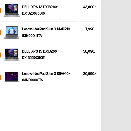
DELL XPS 13 DX13260-
43,690.-
DX13260c5016
Lenovo IdeaPad Slim 3 14ARP10-
17,990.-
83K6004JTA
DELL XPS 13 DX13260-
38,090.-
DX13260C5081
Lenovo IdeaPad Slim 5 16IAH10-
30,990.-
83ND000QTA