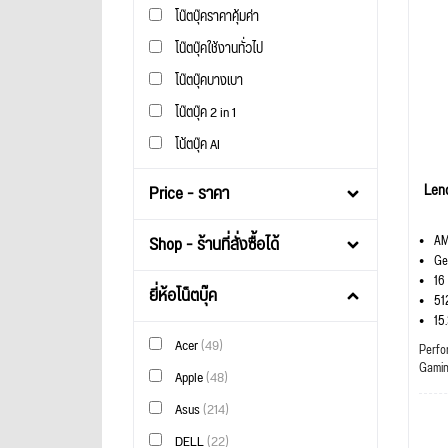
โน๊ตบุ๊คราคาคุ้มค่า
โน๊ตบุ๊คใช้งานทั่วไป
โน๊ตบุ๊คบางเบา
โน๊ตบุ๊ค 2 in 1
โน้ตบุ๊ค AI
Len
Price - ราคา
Shop - ร้านที่สั่งซื้อได้
AM
Ge
16
ยี่ห้อโน็ตบุ๊ค
51
15
Acer
(49)
Perfo
Gami
Apple
(48)
Asus
(214)
DELL
(22)