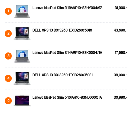
Lenovo IdeaPad Slim 5 16AKP10-83HY004ATA
31,900.-
1
DELL XPS 13 DX13260-DX13260c5016
43,690.-
2
Lenovo IdeaPad Slim 3 14ARP10-83K6004JTA
17,990.-
3
DELL XPS 13 DX13260-DX13260C5081
38,090.-
4
Lenovo IdeaPad Slim 5 16IAH10-83ND000QTA
30,990.-
5