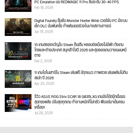
PC Emulation บน REDMAGIC 11 Pro ลื่นระดับ 30–40 FPS
Feb 18, 2026
Digital Foundry ยืนยัน Monster Hunter Wilds เวอร์ชัน PC มีระบบ
เช็ก DLC นับพันครั้ง ทำเฟรมเรตร่วงในบางสถานการณ์
Jan 19, 2026
10 เกมสยองขวัญใน Steam ตื่นเต้น หลอนต่อเนื่องไม่มีพัก ทั้งเกม
ไทยและต่างประเทศ สนุกเร้าใจปี 2026 และสุดยอดเกมวางแผนหนี
ตาย
Feb 2, 2026
11 เกมไดโนเสาร์ใน Steam เล่นฟรี มีทุกแนว ภาพสวย เล่นเพลินไม่กิน
สเปก ปี 2026
Apr 20, 2026
รีวิว ASUS ROG Strix SCAR 18 G835LXG เกมมิ่งโน้ตบุ๊กเรือธง
สุดทรงพลัง ปรับสุดทุกเกม ทำงานหนักก็ไม่กลัว ฟีเจอร์มาเต็มครบ
เครื่อง!!
Jul 28, 2026