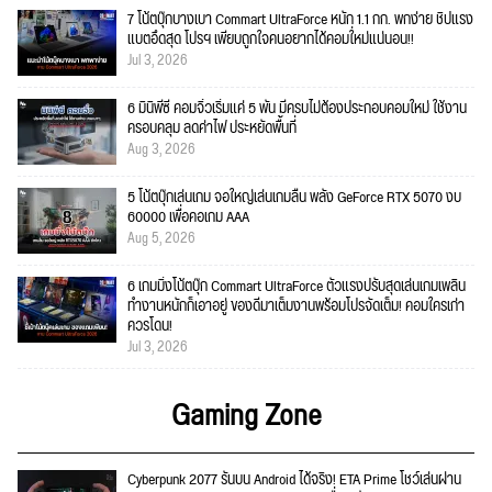
7 โน้ตบุ๊กบางเบา Commart UltraForce หนัก 1.1 กก. พกง่าย ชิปแรง
แบตอึดสุด โปรฯ เพียบถูกใจคนอยากได้คอมใ่หม่แน่นอน!!
Jul 3, 2026
6 มินิพีซี คอมจิ๋วเริ่มแค่ 5 พัน มีครบไม่ต้องประกอบคอมใหม่ ใช้งาน
ครอบคลุม ลดค่าไฟ ประหยัดพื้นที่
Aug 3, 2026
5 โน้ตบุ๊กเล่นเกม จอใหญ่เล่นเกมลื่น พลัง GeForce RTX 5070 งบ
60000 เพื่อคอเกม AAA
Aug 5, 2026
6 เกมมิ่งโน้ตบุ๊ก Commart UltraForce ตัวแรงปรับสุดเล่นเกมเพลิน
ทำงานหนักก็เอาอยู่ ของดีมาเต็มงานพร้อมโปรจัดเต็ม! คอมใครเก่า
ควรโดน!
Jul 3, 2026
Gaming Zone
Cyberpunk 2077 รันบน Android ได้จริง! ETA Prime โชว์เล่นผ่าน