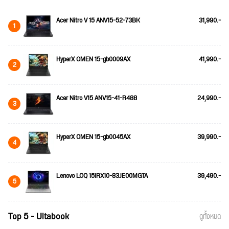
Acer Nitro V 15 ANV15-52-73BK
31,990.-
1
HyperX OMEN 15-gb0009AX
41,990.-
2
Acer Nitro V15 ANV15-41-R488
24,990.-
3
HyperX OMEN 15-gb0045AX
39,990.-
4
Lenovo LOQ 15IRX10-83JE00MGTA
39,490.-
5
Top 5 - Ultabook
ดูทั้งหมด