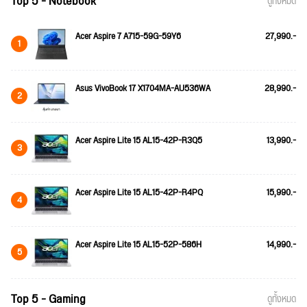
Top 5 - Notebook
ดูทั้งหมด
Acer Aspire 7 A715-59G-59Y6
27,990.-
1
Asus VivoBook 17 X1704MA-AU536WA
28,990.-
2
Acer Aspire Lite 15 AL15-42P-R3Q5
13,990.-
3
Acer Aspire Lite 15 AL15-42P-R4PQ
15,990.-
4
Acer Aspire Lite 15 AL15-52P-586H
14,990.-
5
Top 5 - Gaming
ดูทั้งหมด