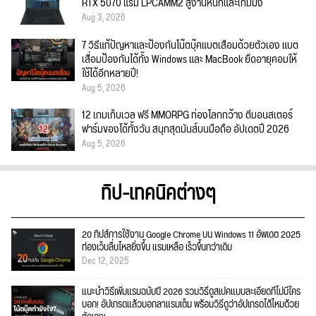
RTX 5070 แรม LPCAMM2 สู้งานหนักและเกมมิ่ง
Aug 3, 2026
7 วิธีแก้ปัญหาและป้องกันโน๊ตบุ๊คแบตเสื่อมด้วยตัวเอง แบต
เสื่อมป้องกันได้ทั้ง Windows และ MacBook ยืดอายุคอมให้
ใช้ได้อีกหลายปี!
Aug 5, 2026
12 เกมเก็บเวล ฟรี MMORPG ท่องโลกกว้าง ตีมอนสเตอร์
ฟาร์มของได้ทั้งวัน สนุกสุดมันส์บนมือถือ อัปเดตปี 2026
Aug 5, 2026
ทิป-เทคนิคต่างๆ
20 ทิปส์การใช้งาน Google Chrome บน Windows 11 อัพเดต 2025
ท่องเว็บลื่นไหลยิ่งขึ้น แรมเหลือ เร็วขึ้นกว่าเดิม
Dec 12, 2025
แนะนำวิธีเพิ่มแรมฉบับปี 2026 รวมวิธีดูสเปคแบบละเอียดที่ไม่มีใคร
บอก! อัปเกรดแล้วบอกลาแรมเต็ม พร้อมวิธีดูว่าอัปเกรดได้ไหมด้วย