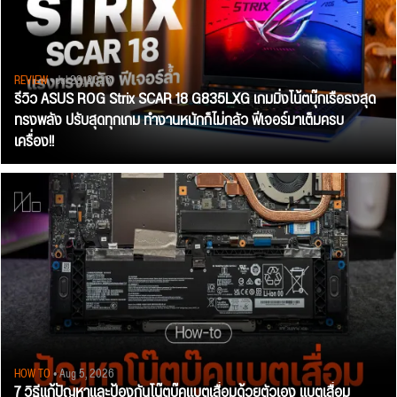
REVIEW
• Jul 28, 2026
รีวิว ASUS ROG Strix SCAR 18 G835LXG เกมมิ่งโน้ตบุ๊กเรือธงสุด
ทรงพลัง ปรับสุดทุกเกม ทำงานหนักก็ไม่กลัว ฟีเจอร์มาเต็มครบ
เครื่อง!!
HOW TO
• Aug 5, 2026
7 วิธีแก้ปัญหาและป้องกันโน๊ตบุ๊คแบตเสื่อมด้วยตัวเอง แบตเสื่อม