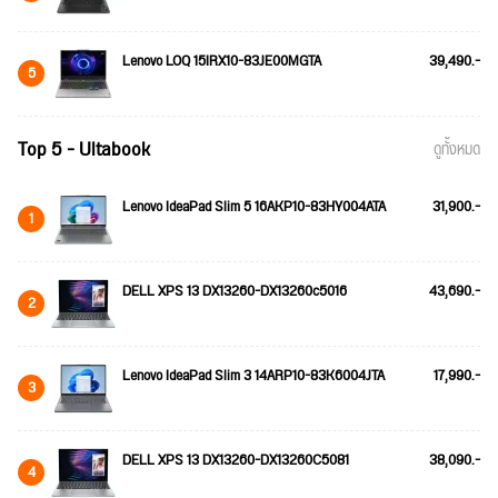
Lenovo LOQ 15IRX10-83JE00MGTA
39,490.-
5
Top 5 - Ultabook
ดูทั้งหมด
Lenovo IdeaPad Slim 5 16AKP10-83HY004ATA
31,900.-
1
DELL XPS 13 DX13260-DX13260c5016
43,690.-
2
Lenovo IdeaPad Slim 3 14ARP10-83K6004JTA
17,990.-
3
DELL XPS 13 DX13260-DX13260C5081
38,090.-
4