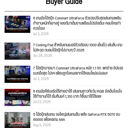
Buyer Guide
6 เกมมิ่งโน้ตบุ๊ก Commart UltraForce ตัวแรงปรับสุดเล่นเกมเพลิน
ทำงานหนักก็เอาอยู่ ของดีมาเต็มงานพร้อมโปรจัดเต็ม! คอมใครเก่า
ควรโดน!
Jul 3, 2026
7 Cooling Pad สำหรับเกมเมอร์ตัวจริงงบ 1000 เย็นเร็ว เล่นลื่น เกม
ไม่สะดุด ถนอมโน้ตบุ๊กไปนานๆ ปี 2026
Jun 26, 2026
7 โน้ตบุ๊กบางเบา Commart UltraForce หนัก 1.1 กก. พกง่าย ชิปแรง
แบตอึดสุด โปรฯ เพียบถูกใจคนอยากได้คอมใ่หม่แน่นอน!!
Jul 3, 2026
6 เกมมิ่งคีย์บอร์ดไร้สายน่าใช้ เล่นเกมยาวทั้งวัน RGB จัดเต็มโดนใจ
ใช้ทำงานก็ได้ เริ่มต้นแค่ 1,310 บาท ก็ซื้อมาใช้ได้เลย!
Jul 23, 2026
5 โน้ตบุ๊กเล่นเกม จอใหญ่เล่นเกมลื่น พลัง GeForce RTX 5070 งบ
60000 เพื่อคอเกม AAA
Aug 5, 2026