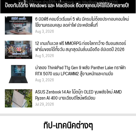
ป้องกันได้ทั้ง Windows และ MacBook ยืดอายุคอมให้ใช้ได้อีกหลายปี!
6 มินิพีซี คอมจิ๋วเริ่มแค่ 5 พัน มีครบไม่ต้องประกอบคอมใหม่
ใช้งานครอบคลุม ลดค่าไฟ ประหยัดพื้นที่
Aug 3, 2026
12 เกมเก็บเวล ฟรี MMORPG ท่องโลกกว้าง ตีมอนสเตอร์
ฟาร์มของได้ทั้งวัน สนุกสุดมันส์บนมือถือ อัปเดตปี 2026
Aug 5, 2026
น่าลอง ThinkPad T1g Gen 9 พลัง Panther Lake กราฟิก
RTX 5070 แรม LPCAMM2 สู้งานหนักและเกมมิ่ง
Aug 3, 2026
ASUS Zenbook 14 Air โน้ตบุ๊ก OLED ขุมพลังใหม่ AMD
Ryzen AI 400 บางเฉียบดีไซน์พรีเมียม
Jul 29, 2026
ทิป-เทคนิคต่างๆ