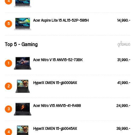
4
Acer Aspire Lite 15 AL15-52P-586H
14,990.-
5
Top 5 - Gaming
ดูทั้งหมด
Acer Nitro V 15 ANV15-52-73BK
31,990.-
1
HyperX OMEN 15-gb0009AX
41,990.-
2
Acer Nitro V15 ANV15-41-R488
24,990.-
3
HyperX OMEN 15-gb0045AX
39,990.-
4