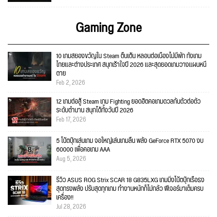
Gaming Zone
10 เกมสยองขวัญใน Steam ตื่นเต้น หลอนต่อเนื่องไม่มีพัก ทั้งเกม
ไทยและต่างประเทศ สนุกเร้าใจปี 2026 และสุดยอดเกมวางแผนหนี
ตาย
Feb 2, 2026
12 เกมต่อสู้ Steam เกม Fighting ยอดฮิตคอเกมดวลกันตัวต่อตัว
ระดับตำนาน สนุกได้ทั้งวันปี 2026
Feb 17, 2026
5 โน้ตบุ๊กเล่นเกม จอใหญ่เล่นเกมลื่น พลัง GeForce RTX 5070 งบ
60000 เพื่อคอเกม AAA
Aug 5, 2026
รีวิว ASUS ROG Strix SCAR 18 G835LXG เกมมิ่งโน้ตบุ๊กเรือธง
สุดทรงพลัง ปรับสุดทุกเกม ทำงานหนักก็ไม่กลัว ฟีเจอร์มาเต็มครบ
เครื่อง!!
Jul 28, 2026