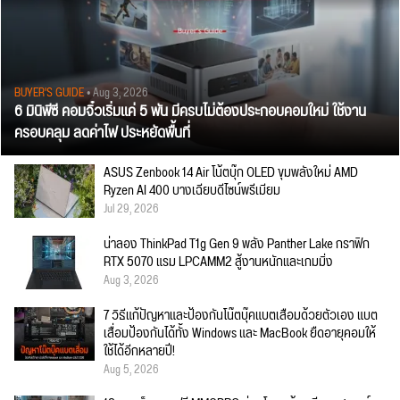
BUYER'S GUIDE
• Aug 3, 2026
6 มินิพีซี คอมจิ๋วเริ่มแค่ 5 พัน มีครบไม่ต้องประกอบคอมใหม่ ใช้งาน
ครอบคลุม ลดค่าไฟ ประหยัดพื้นที่
ASUS Zenbook 14 Air โน้ตบุ๊ก OLED ขุมพลังใหม่ AMD
Ryzen AI 400 บางเฉียบดีไซน์พรีเมียม
Jul 29, 2026
น่าลอง ThinkPad T1g Gen 9 พลัง Panther Lake กราฟิก
RTX 5070 แรม LPCAMM2 สู้งานหนักและเกมมิ่ง
Aug 3, 2026
7 วิธีแก้ปัญหาและป้องกันโน๊ตบุ๊คแบตเสื่อมด้วยตัวเอง แบต
เสื่อมป้องกันได้ทั้ง Windows และ MacBook ยืดอายุคอมให้
ใช้ได้อีกหลายปี!
Aug 5, 2026