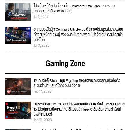
โปรเด็ด 6 โน้ตบุ๊กทำงานใน Commart Ultra Force 2026 งบ
30000 แรงมี AI พกพาง่าย
Jul 1, 2026
6 เกมมิ่งโน้ตบุ๊ก Commart UltraForce ตัวแรงปรับสุดเล่นเกมเพลิน
ทำงานหนักก็เอาอยู่ ของดีมาเต็มงานพร้อมโปรจัดเต็ม! คอมใครเก่า
ควรโดน!
Jul 3, 2026
Gaming Zone
12 เกมต่อสู้ Steam เกม Fighting ยอดฮิตคอเกมดวลกันตัวต่อตัว
ระดับตำนาน สนุกได้ทั้งวันปี 2026
Feb 17, 2026
HyperX และ OMEN รวมสองพลังเกมมิงสุดแกร่งสู่ HyperX OMEN
15 โน้ตบุ๊กเกมมิงใหม่ภายใต้แบรนด์ HyperX เติมเต็มความเร้าใจให้
เหล่าเกมเมอร์
Jan 31, 2026