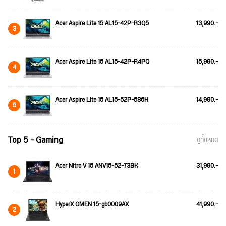
Acer Aspire Lite 15 AL15-42P-R3Q5
13,990.-
3
Acer Aspire Lite 15 AL15-42P-R4PQ
15,990.-
4
Acer Aspire Lite 15 AL15-52P-586H
14,990.-
5
Top 5 - Gaming
ดูทั้งหมด
Acer Nitro V 15 ANV15-52-73BK
31,990.-
1
HyperX OMEN 15-gb0009AX
41,990.-
2