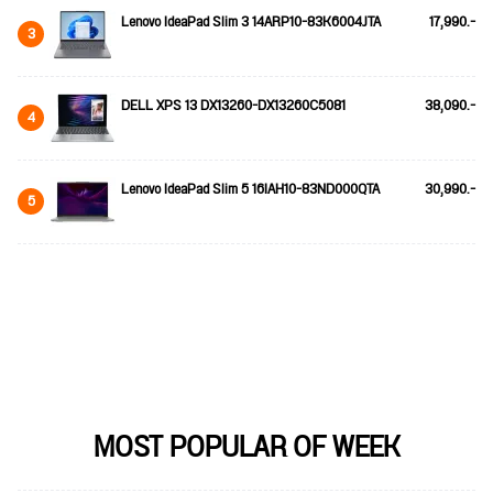
Lenovo IdeaPad Slim 3 14ARP10-83K6004JTA
17,990.-
3
DELL XPS 13 DX13260-DX13260C5081
38,090.-
4
Lenovo IdeaPad Slim 5 16IAH10-83ND000QTA
30,990.-
5
MOST POPULAR OF WEEK