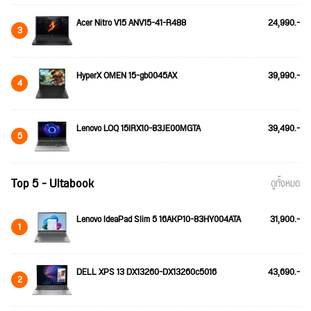
Acer Nitro V15 ANV15-41-R488
24,990.-
3
HyperX OMEN 15-gb0045AX
39,990.-
4
Lenovo LOQ 15IRX10-83JE00MGTA
39,490.-
5
Top 5 - Ultabook
ดูทั้งหมด
Lenovo IdeaPad Slim 5 16AKP10-83HY004ATA
31,900.-
1
DELL XPS 13 DX13260-DX13260c5016
43,690.-
2