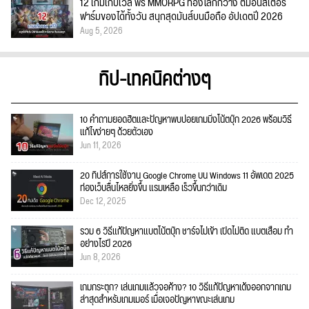
12 เกมเก็บเวล ฟรี MMORPG ท่องโลกกว้าง ตีมอนสเตอร์
ฟาร์มของได้ทั้งวัน สนุกสุดมันส์บนมือถือ อัปเดตปี 2026
Aug 5, 2026
ทิป-เทคนิคต่างๆ
10 คำถามยอดฮิตและปัญหาพบบ่อยเกมมิ่งโน้ตบุ๊ก 2026 พร้อมวิธี
แก้ไขง่ายๆ ด้วยตัวเอง
Jun 11, 2026
20 ทิปส์การใช้งาน Google Chrome บน Windows 11 อัพเดต 2025
ท่องเว็บลื่นไหลยิ่งขึ้น แรมเหลือ เร็วขึ้นกว่าเดิม
Dec 12, 2025
รวม 6 วิธีแก้ปัญหาแบตโน้ตบุ๊ก ชาร์จไม่เข้า เปิดไม่ติด แบตเสื่อม ทำ
อย่างไรปี 2026
Jun 8, 2026
เกมกระตุก? เล่นเกมแล้วจอค้าง? 10 วิธีแก้ปัญหาเด้งออกจากเกม
ล่าสุดสำหรับเกมเมอร์ เมื่อเจอปัญหาขณะเล่นเกม