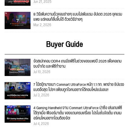
Jun 21, 2025
8 วิธีเพิ่มความเร็วคอมง่ายๆ แบบไม่เพิ่มแรม อัปเดต 2026 ยุคแรม
แพง แต่คอมก็ลื่นขึ้นได้ ด้วยวิธีง่ายๆ
Mar 2, 2026
Buyer Guide
จัดสเปกคอม DDR4 เกมมิ่งพีซีในช่วงของแพงปี 2026 เพื่อคอเกม
งบจำกัด และพีซีทำงาน
Jul 10, 2026
7 โน้ตบุ๊กบางเบา Commart UltraForce หนัก 1.1 กก. พกง่าย ชิปแรง
แบตอึดสุด โปรฯ เพียบถูกใจคนอยากได้คอมใ่หม่แน่นอน!!
Jul 3, 2026
4 Gaming Handheld งาน Commart UltraForce น่าซื้อ เล่นเกมพีซี
ได้ทุกเมื่อ ฟีเจอร์มาเต็ม ของแถมครบเครื่อง โปรโมชั่นจัดเต็ม เกมเม
อร์คนไหนอยากโดนต้องจัด!
Jul 4, 2026