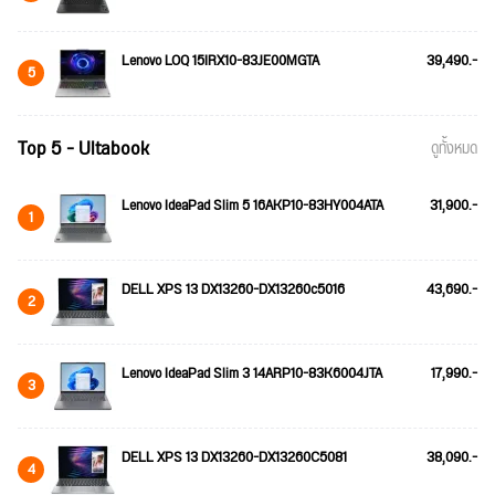
Lenovo LOQ 15IRX10-83JE00MGTA
39,490.-
5
Top 5 - Ultabook
ดูทั้งหมด
Lenovo IdeaPad Slim 5 16AKP10-83HY004ATA
31,900.-
1
DELL XPS 13 DX13260-DX13260c5016
43,690.-
2
Lenovo IdeaPad Slim 3 14ARP10-83K6004JTA
17,990.-
3
DELL XPS 13 DX13260-DX13260C5081
38,090.-
4