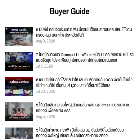
Buyer Guide
6 มินิพีซี คอมจิ๋วเริ่มแค่ 5 พัน มีครบไม่ต้องประกอบคอมใหม่ ใช้งาน
ครอบคลุม ลดค่าไฟ ประหยัดพื้นที่
Aug 3, 2026
7 โน้ตบุ๊กบางเบา Commart UltraForce หนัก 1.1 กก. พกง่าย ชิปแรง
แบตอึดสุด โปรฯ เพียบถูกใจคนอยากได้คอมใ่หม่แน่นอน!!
Jul 3, 2026
6 เกมมิ่งคีย์บอร์ดไร้สายน่าใช้ เล่นเกมยาวทั้งวัน RGB จัดเต็มโดนใจ
ใช้ทำงานก็ได้ เริ่มต้นแค่ 1,310 บาท ก็ซื้อมาใช้ได้เลย!
Jul 23, 2026
5 โน้ตบุ๊กเล่นเกม จอใหญ่เล่นเกมลื่น พลัง GeForce RTX 5070 งบ
60000 เพื่อคอเกม AAA
Aug 5, 2026
5 โน้ตบุ๊กทำงาน กราฟิก ปั้นโมเดล 3D ตัดต่อวีดีโอเบื้องต้นงบ
50000 จอใหญ่ เล่นเกมลื่น อัปเดตสิงหาคม 2569