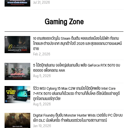
Jul 31, 2026
Gaming Zone
10 เกมสยองขวัญใน Steam ตื่นเต้น หลอนต่อเนื่องไม่มีพัก ทั้งเกม
ไทยและต่างประเทศ สนุกเร้าใจปี 2026 และสุดยอดเกมวางแผนหนี
ตาย
Feb 2, 2026
5 โน้ตบุ๊กเล่นเกม จอใหญ่เล่นเกมลื่น พลัง GeForce RTX 5070 งบ
60000 เพื่อคอเกม AAA
Aug 5, 2026
รีวิว MSI Cyborg 15 Max C2W เกมมิ่งโน้ตบุ๊คพลัง Intel Core
7+RTX 5070 เล่นเกมก็เร็วแรง ทำงานก็ลื่นไหล ดีไซน์เรียบง่ายดูดี
ถูกใจเกมเมอร์ทุกวัย!
Aug 5, 2026
Digital Foundry ยืนยัน Monster Hunter Wilds เวอร์ชัน PC มีระบบ
เช็ก DLC นับพันครั้ง ทำเฟรมเรตร่วงในบางสถานการณ์
Jan 19, 2026