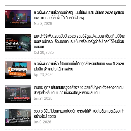
8 วิธีเพิ่มความเร็วคอมง่ายๆ แบบไม่เพิ่มแรม อัปเดต 2026 ยุคแรม
แพง แต่คอมก็ลื่นขึ้นได้ ด้วยวิธีง่ายๆ
Mar 2, 2026
แนะนำวิธีเพิ่มแรมฉบับปี 2026 รวมวิธีดูสเปคแบบละเอียดที่ไม่มีใคร
บอก! อัปเกรดแล้วบอกลาแรมเต็ม พร้อมวิธีดูว่าอัปเกรดได้ไหมด้วย
ตัวเอง!
Oct 30, 2025
9 วิธีเพิ่มความเร็ว ให้กับเกมมิ่งโน้ตบุ๊กสำหรับเล่นเกม AAA ปี 2026
เล่นลื่น เข้าเกมไว ได้ภาพสวย
Apr 23, 2026
เกมกระตุก? เล่นเกมแล้วจอค้าง? 10 วิธีแก้ปัญหาเด้งออกจากเกม
ล่าสุดสำหรับเกมเมอร์ เมื่อเจอปัญหาขณะเล่นเกม
Jun 21, 2025
รวม 6 วิธีแก้ปัญหาแบตโน้ตบุ๊ก ชาร์จไม่เข้า เปิดไม่ติด แบตเสื่อม ทำ
อย่างไรปี 2026
Jun 8, 2026