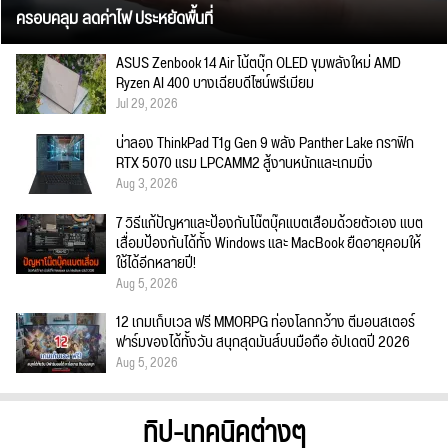
ครอบคลุม ลดค่าไฟ ประหยัดพื้นที่
ASUS Zenbook 14 Air โน้ตบุ๊ก OLED ขุมพลังใหม่ AMD
Ryzen AI 400 บางเฉียบดีไซน์พรีเมียม
Jul 29, 2026
น่าลอง ThinkPad T1g Gen 9 พลัง Panther Lake กราฟิก
RTX 5070 แรม LPCAMM2 สู้งานหนักและเกมมิ่ง
Aug 3, 2026
7 วิธีแก้ปัญหาและป้องกันโน๊ตบุ๊คแบตเสื่อมด้วยตัวเอง แบต
เสื่อมป้องกันได้ทั้ง Windows และ MacBook ยืดอายุคอมให้
ใช้ได้อีกหลายปี!
Aug 5, 2026
12 เกมเก็บเวล ฟรี MMORPG ท่องโลกกว้าง ตีมอนสเตอร์
ฟาร์มของได้ทั้งวัน สนุกสุดมันส์บนมือถือ อัปเดตปี 2026
Aug 5, 2026
ทิป-เทคนิคต่างๆ