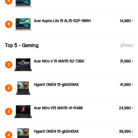
4
Acer Aspire Lite 15 AL15-52P-586H
14,990.-
5
Top 5 - Gaming
ดูทั้งหมด
Acer Nitro V 15 ANV15-52-73BK
31,990.-
1
HyperX OMEN 15-gb0009AX
41,990.-
2
Acer Nitro V15 ANV15-41-R488
24,990.-
3
HyperX OMEN 15-gb0045AX
39,990.-
4