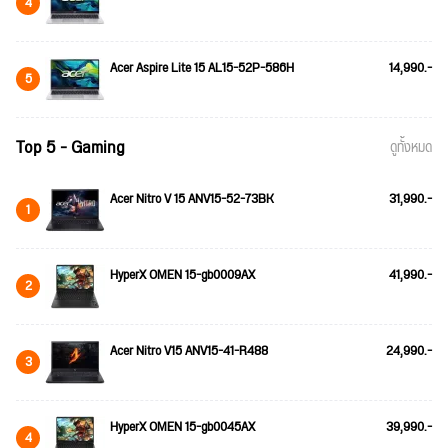
4
Acer Aspire Lite 15 AL15-52P-586H
14,990.-
5
Top 5 - Gaming
ดูทั้งหมด
Acer Nitro V 15 ANV15-52-73BK
31,990.-
1
HyperX OMEN 15-gb0009AX
41,990.-
2
Acer Nitro V15 ANV15-41-R488
24,990.-
3
HyperX OMEN 15-gb0045AX
39,990.-
4