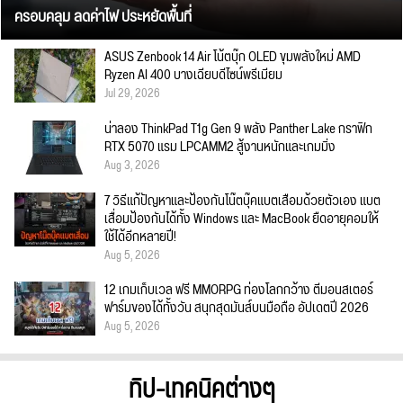
ครอบคลุม ลดค่าไฟ ประหยัดพื้นที่
ASUS Zenbook 14 Air โน้ตบุ๊ก OLED ขุมพลังใหม่ AMD
Ryzen AI 400 บางเฉียบดีไซน์พรีเมียม
Jul 29, 2026
น่าลอง ThinkPad T1g Gen 9 พลัง Panther Lake กราฟิก
RTX 5070 แรม LPCAMM2 สู้งานหนักและเกมมิ่ง
Aug 3, 2026
7 วิธีแก้ปัญหาและป้องกันโน๊ตบุ๊คแบตเสื่อมด้วยตัวเอง แบต
เสื่อมป้องกันได้ทั้ง Windows และ MacBook ยืดอายุคอมให้
ใช้ได้อีกหลายปี!
Aug 5, 2026
12 เกมเก็บเวล ฟรี MMORPG ท่องโลกกว้าง ตีมอนสเตอร์
ฟาร์มของได้ทั้งวัน สนุกสุดมันส์บนมือถือ อัปเดตปี 2026
Aug 5, 2026
ทิป-เทคนิคต่างๆ