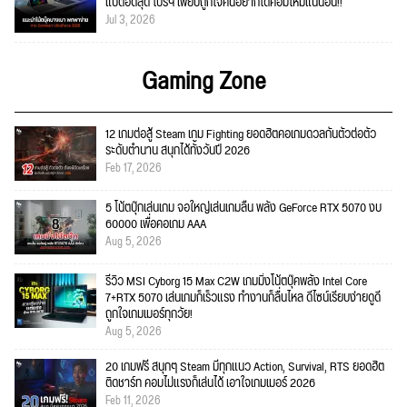
แบตอึดสุด โปรฯ เพียบถูกใจคนอยากได้คอมใ่หม่แน่นอน!!
Jul 3, 2026
Gaming Zone
12 เกมต่อสู้ Steam เกม Fighting ยอดฮิตคอเกมดวลกันตัวต่อตัว
ระดับตำนาน สนุกได้ทั้งวันปี 2026
Feb 17, 2026
5 โน้ตบุ๊กเล่นเกม จอใหญ่เล่นเกมลื่น พลัง GeForce RTX 5070 งบ
60000 เพื่อคอเกม AAA
Aug 5, 2026
รีวิว MSI Cyborg 15 Max C2W เกมมิ่งโน้ตบุ๊คพลัง Intel Core
7+RTX 5070 เล่นเกมก็เร็วแรง ทำงานก็ลื่นไหล ดีไซน์เรียบง่ายดูดี
ถูกใจเกมเมอร์ทุกวัย!
Aug 5, 2026
20 เกมฟรี สนุกๆ Steam มีทุกแนว Action, Survival, RTS ยอดฮิต
ติดชาร์ท คอมไม่แรงก็เล่นได้ เอาใจเกมเมอร์ 2026
Feb 11, 2026