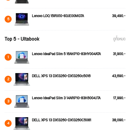
Lenovo LOQ 15IRX10-83JE00MGTA
39,490.-
5
Top 5 - Ultabook
ดูทั้งหมด
Lenovo IdeaPad Slim 5 16AKP10-83HY004ATA
31,900.-
1
DELL XPS 13 DX13260-DX13260c5016
43,690.-
2
Lenovo IdeaPad Slim 3 14ARP10-83K6004JTA
17,990.-
3
DELL XPS 13 DX13260-DX13260C5081
38,090.-
4