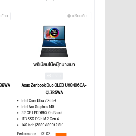
บเทียบ
เปรียบเทียบ
มีรีวิว
788WA
Asus Zenbook Duo OLED UX8406CA-
QL785WA
Intel Core Ultra 7 255H
Intel Arc Graphics 140T
32 GB LPDDR5X On Board
1TB SSD PCIe M.2 Gen 4
14.0 inch (2880x1800) 2.8K
Performance
(31.02)