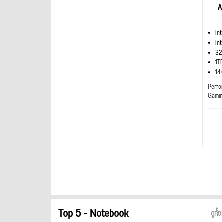
A
In
In
32
1T
14
Perfo
Gami
Top 5 - Notebook
ดูทั