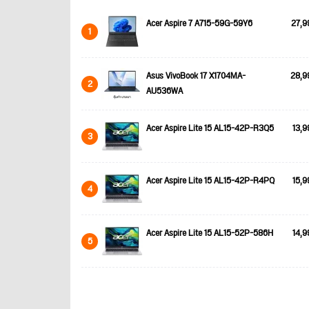
Acer Aspire 7 A715-59G-59Y6
27,9
1
Asus VivoBook 17 X1704MA-
28,9
2
AU536WA
Acer Aspire Lite 15 AL15-42P-R3Q5
13,9
3
Acer Aspire Lite 15 AL15-42P-R4PQ
15,9
4
Acer Aspire Lite 15 AL15-52P-586H
14,9
5