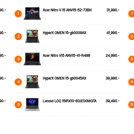
90.-
Acer Nitro V 15 ANV15-52-73BK
31,990.-
1
1
90.-
HyperX OMEN 15-gb0009AX
41,990.-
2
2
90.-
Acer Nitro V15 ANV15-41-R488
24,990.-
3
3
90.-
HyperX OMEN 15-gb0045AX
39,990.-
4
4
90.-
Lenovo LOQ 15IRX10-83JE00MGTA
39,490.-
5
5