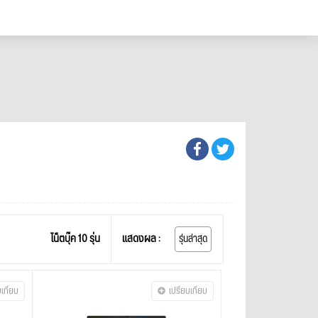
โน็ตบุ๊ค 10 รุ่น
แสดงผล :
รุ่นล่าสุด
บเทียบ
เปรียบเทียบ