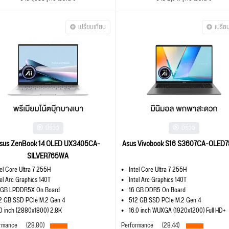
เปรียบเทียบ
เปรีย
มีรีวิว
มีรีวิว
sus ZenBook 14 OLED UX3405CA-
Asus Vivobook S16 S3607CA-OLED
SILVER765WA
tel Core Ultra 7 255H
Intel Core Ultra 7 255H
tel Arc Graphics 140T
Intel Arc Graphics 140T
 GB LPDDR5X On Board
16 GB DDR5 On Board
2 GB SSD PCIe M.2 Gen 4
512 GB SSD PCIe M.2 Gen 4
.0 inch (2880x1800) 2.8K
16.0 inch WUXGA (1920x1200) Full HD+
rmance
(28.80)
Performance
(28.44)