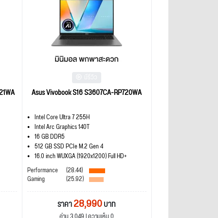
มีรีวิว
721WA
Asus Vivobook S16 S3607CA-RP720WA
Intel Core Ultra 7 255H
Intel Arc Graphics 140T
16 GB DDR5
512 GB SSD PCIe M.2 Gen 4
16.0 inch WUXGA (1920x1200) Full HD+
Performance
(28.44)
Gaming
(25.92)
28,990
ราคา
บาท
อ่าน 3,049 | ความเห็น 0