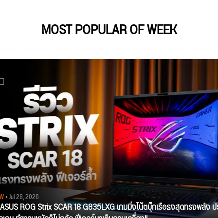
MOST POPULAR OF WEEK
EW
• Jul 28, 2026
ว ASUS ROG Strix SCAR 18 G835LXG เกมมิ่งโน้ตบุ๊กเรือธงสุดทรงพลัง ป