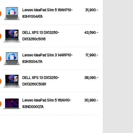
Lenovo IdeaPad Slim 5 16AKP10-
31,900.-
83HY004ATA
DELL XPS 13 DX13260-
43,690.-
DX13260c5016
Lenovo IdeaPad Slim 3 14ARP10-
17,990.-
83K6004JTA
DELL XPS 13 DX13260-
38,090.-
DX13260C5081
Lenovo IdeaPad Slim 5 16IAH10-
30,990.-
83ND000QTA