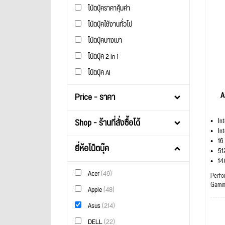
โน๊ตบุ๊คราคาคุ้มค่า
โน๊ตบุ๊คใช้งานทั่วไป
โน๊ตบุ๊คบางเบา
โน๊ตบุ๊ค 2 in 1
โน้ตบุ๊ค AI
A
Price - ราคา
Shop - ร้านที่สั่งซื้อได้
In
In
16
ยี่ห้อโน็ตบุ๊ค
51
14
Acer
(49)
Perfo
Gami
Apple
(48)
Asus
(214)
DELL
(22)