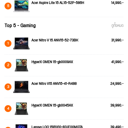
Acer Aspire Lite 15 AL15-52P-586H
14,990.-
5
Top 5 - Gaming
ดูทั้งหมด
Acer Nitro V 15 ANV15-52-73BK
31,990.-
1
HyperX OMEN 15-gb0009AX
41,990.-
2
Acer Nitro V15 ANV15-41-R488
24,990.-
3
HyperX OMEN 15-gb0045AX
39,990.-
4
Lenovo LOQ 15IRX10-83JE00MGTA
39,490.-