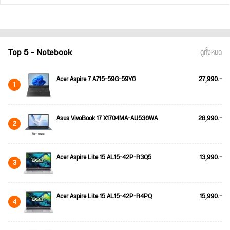
Top 5 - Notebook
ดูทั้งหมด
Acer Aspire 7 A715-59G-59Y6
27,990.-
1
Asus VivoBook 17 X1704MA-AU536WA
28,990.-
2
Acer Aspire Lite 15 AL15-42P-R3Q5
13,990.-
3
Acer Aspire Lite 15 AL15-42P-R4PQ
15,990.-
4