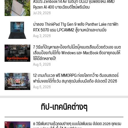
ASUS Zenbook 14 Air โน้ตบุ๊ก OLED ขุมพลังใหม่ AMD
Ryzen AI 400 บางเฉียบดีไซน์พรีเมียม
Jul 29, 2026
น่าลอง ThinkPad T1g Gen 9 พลัง Panther Lake กราฟิก
RTX 5070 แรม LPCAMM2 สู้งานหนักและเกมมิ่ง
Aug 3, 2026
7 วิธีแก้ปัญหาและป้องกันโน๊ตบุ๊คแบตเสื่อมด้วยตัวเอง แบต
เสื่อมป้องกันได้ทั้ง Windows และ MacBook ยืดอายุคอมให้
ใช้ได้อีกหลายปี!
Aug 5, 2026
12 เกมเก็บเวล ฟรี MMORPG ท่องโลกกว้าง ตีมอนสเตอร์
ฟาร์มของได้ทั้งวัน สนุกสุดมันส์บนมือถือ อัปเดตปี 2026
Aug 5, 2026
ทิป-เทคนิคต่างๆ
8 วิธีเพิ่มความเร็วคอมง่ายๆ แบบไม่เพิ่มแรม อัปเดต 2026 ยุคแรม