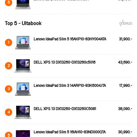
5
Top 5 - Ultabook
ดูทั้งหมด
Lenovo IdeaPad Slim 5 16AKP10-83HY004ATA
31,900.-
1
DELL XPS 13 DX13260-DX13260c5016
43,690.-
2
Lenovo IdeaPad Slim 3 14ARP10-83K6004JTA
17,990.-
3
DELL XPS 13 DX13260-DX13260C5081
38,090.-
4
Lenovo IdeaPad Slim 5 16IAH10-83ND000QTA
30,990.-
5