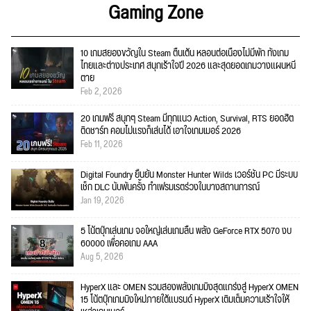
Gaming Zone
10 เกมสยองขวัญใน Steam ตื่นเต้น หลอนต่อเนื่องไม่มีพัก ทั้งเกม
ไทยและต่างประเทศ สนุกเร้าใจปี 2026 และสุดยอดเกมวางแผนหนี
ตาย
Feb 2, 2026
20 เกมฟรี สนุกๆ Steam มีทุกแนว Action, Survival, RTS ยอดฮิต
ติดชาร์ท คอมไม่แรงก็เล่นได้ เอาใจเกมเมอร์ 2026
Feb 11, 2026
Digital Foundry ยืนยัน Monster Hunter Wilds เวอร์ชัน PC มีระบบ
เช็ก DLC นับพันครั้ง ทำเฟรมเรตร่วงในบางสถานการณ์
Jan 19, 2026
5 โน้ตบุ๊กเล่นเกม จอใหญ่เล่นเกมลื่น พลัง GeForce RTX 5070 งบ
60000 เพื่อคอเกม AAA
Aug 5, 2026
HyperX และ OMEN รวมสองพลังเกมมิงสุดแกร่งสู่ HyperX OMEN
15 โน้ตบุ๊กเกมมิงใหม่ภายใต้แบรนด์ HyperX เติมเต็มความเร้าใจให้