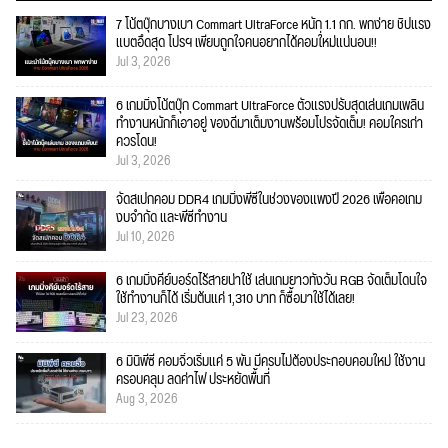
7 โน้ตบุ๊กบางเบา Commart UltraForce หนัก 1.1 กก. พกง่าย ชิปแรง
แบตอึดสุด โปรฯ เพียบถูกใจคนอยากได้คอมใ่หม่แน่นอน!!
Jul 3, 2026
6 เกมมิ่งโน้ตบุ๊ก Commart UltraForce ตัวแรงปรับสุดเล่นเกมเพลิน
ทำงานหนักก็เอาอยู่ ของดีมาเต็มงานพร้อมโปรจัดเต็ม! คอมใครเก่า
ควรโดน!
Jul 3, 2026
จัดสเปกคอม DDR4 เกมมิ่งพีซีในช่วงของแพงปี 2026 เพื่อคอเกม
งบจำกัด และพีซีทำงาน
Jul 10, 2026
6 เกมมิ่งคีย์บอร์ดไร้สายน่าใช้ เล่นเกมยาวทั้งวัน RGB จัดเต็มโดนใจ
ใช้ทำงานก็ได้ เริ่มต้นแค่ 1,310 บาท ก็ซื้อมาใช้ได้เลย!
Jul 23, 2026
6 มินิพีซี คอมจิ๋วเริ่มแค่ 5 พัน มีครบไม่ต้องประกอบคอมใหม่ ใช้งาน
ครอบคลุม ลดค่าไฟ ประหยัดพื้นที่
Aug 3, 2026