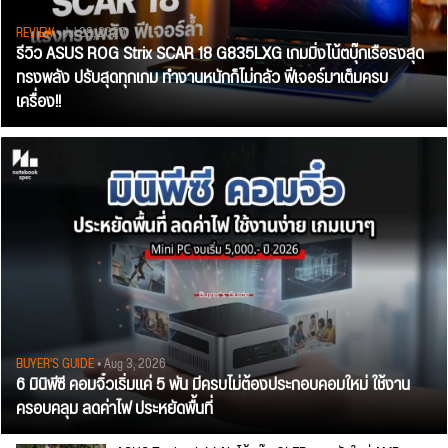
REVIEW
• Jul 28, 2026
รีวิว ASUS ROG Strix SCAR 18 G835LXG เกมมิ่งโน้ตบุ๊กเรือธงสุด
ทรงพลัง ปรับสุดทุกเกม ทำงานหนักก็ไม่กลัว ฟีเจอร์มาเต็มครบ
เครื่อง!!
BUYER'S GUIDE
• Aug 3, 2026
6 มินิพีซี คอมจิ๋วเริ่มแค่ 5 พัน มีครบไม่ต้องประกอบคอมใหม่ ใช้งาน
ครอบคลุม ลดค่าไฟ ประหยัดพื้นที่