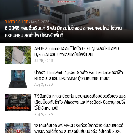
BUYER'S GUIDE
• Aug 3, 2026
6 มินิพีซี คอมจิ๋วเริ่มแค่ 5 พัน มีครบไม่ต้องประกอบคอมใหม่ ใช้งาน
ครอบคลุม ลดค่าไฟ ประหยัดพื้นที่
ASUS Zenbook 14 Air โน้ตบุ๊ก OLED ขุมพลังใหม่ AMD
Ryzen AI 400 บางเฉียบดีไซน์พรีเมียม
Jul 29, 2026
น่าลอง ThinkPad T1g Gen 9 พลัง Panther Lake กราฟิก
RTX 5070 แรม LPCAMM2 สู้งานหนักและเกมมิ่ง
Aug 3, 2026
7 วิธีแก้ปัญหาและป้องกันโน๊ตบุ๊คแบตเสื่อมด้วยตัวเอง แบต
เสื่อมป้องกันได้ทั้ง Windows และ MacBook ยืดอายุคอมให้
ใช้ได้อีกหลายปี!
Aug 5, 2026
12 เกมเก็บเวล ฟรี MMORPG ท่องโลกกว้าง ตีมอนสเตอร์
ฟาร์มของได้ทั้งวัน สนุกสุดมันส์บนมือถือ อัปเดตปี 2026