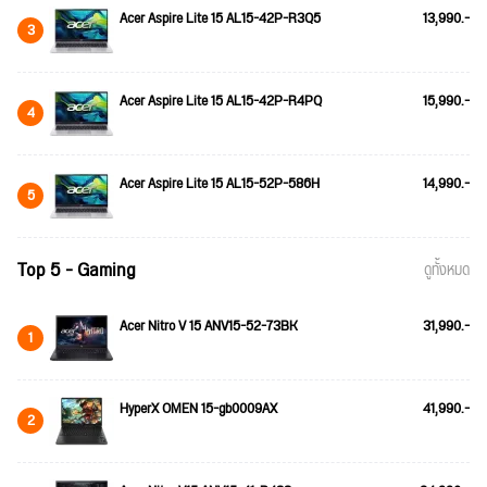
Acer Aspire Lite 15 AL15-42P-R3Q5
13,990.-
3
Acer Aspire Lite 15 AL15-42P-R4PQ
15,990.-
4
Acer Aspire Lite 15 AL15-52P-586H
14,990.-
5
Top 5 - Gaming
ดูทั้งหมด
Acer Nitro V 15 ANV15-52-73BK
31,990.-
1
HyperX OMEN 15-gb0009AX
41,990.-
2