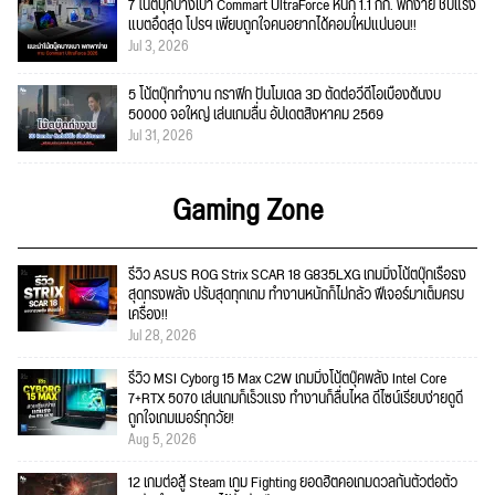
7 โน้ตบุ๊กบางเบา Commart UltraForce หนัก 1.1 กก. พกง่าย ชิปแรง
แบตอึดสุด โปรฯ เพียบถูกใจคนอยากได้คอมใ่หม่แน่นอน!!
Jul 3, 2026
5 โน้ตบุ๊กทำงาน กราฟิก ปั้นโมเดล 3D ตัดต่อวีดีโอเบื้องต้นงบ
50000 จอใหญ่ เล่นเกมลื่น อัปเดตสิงหาคม 2569
Jul 31, 2026
Gaming Zone
รีวิว ASUS ROG Strix SCAR 18 G835LXG เกมมิ่งโน้ตบุ๊กเรือธง
สุดทรงพลัง ปรับสุดทุกเกม ทำงานหนักก็ไม่กลัว ฟีเจอร์มาเต็มครบ
เครื่อง!!
Jul 28, 2026
รีวิว MSI Cyborg 15 Max C2W เกมมิ่งโน้ตบุ๊คพลัง Intel Core
7+RTX 5070 เล่นเกมก็เร็วแรง ทำงานก็ลื่นไหล ดีไซน์เรียบง่ายดูดี
ถูกใจเกมเมอร์ทุกวัย!
Aug 5, 2026
12 เกมต่อสู้ Steam เกม Fighting ยอดฮิตคอเกมดวลกันตัวต่อตัว