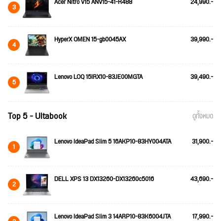
Acer Nitro V15 ANV15-41-R488
24,990.-
3
HyperX OMEN 15-gb0045AX
39,990.-
4
Lenovo LOQ 15IRX10-83JE00MGTA
39,490.-
5
Top 5 - Ultabook
ดูทั้งหมด
Lenovo IdeaPad Slim 5 16AKP10-83HY004ATA
31,900.-
1
DELL XPS 13 DX13260-DX13260c5016
43,690.-
2
Lenovo IdeaPad Slim 3 14ARP10-83K6004JTA
17,990.-