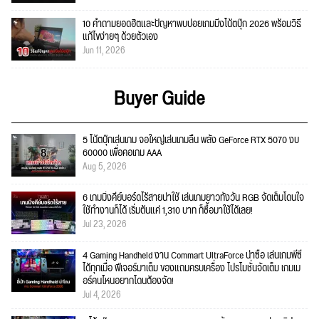
10 คำถามยอดฮิตและปัญหาพบบ่อยเกมมิ่งโน้ตบุ๊ก 2026 พร้อมวิธี
แก้ไขง่ายๆ ด้วยตัวเอง
Jun 11, 2026
Buyer Guide
5 โน้ตบุ๊กเล่นเกม จอใหญ่เล่นเกมลื่น พลัง GeForce RTX 5070 งบ
60000 เพื่อคอเกม AAA
Aug 5, 2026
6 เกมมิ่งคีย์บอร์ดไร้สายน่าใช้ เล่นเกมยาวทั้งวัน RGB จัดเต็มโดนใจ
ใช้ทำงานก็ได้ เริ่มต้นแค่ 1,310 บาท ก็ซื้อมาใช้ได้เลย!
Jul 23, 2026
4 Gaming Handheld งาน Commart UltraForce น่าซื้อ เล่นเกมพีซี
ได้ทุกเมื่อ ฟีเจอร์มาเต็ม ของแถมครบเครื่อง โปรโมชั่นจัดเต็ม เกมเม
อร์คนไหนอยากโดนต้องจัด!
Jul 4, 2026