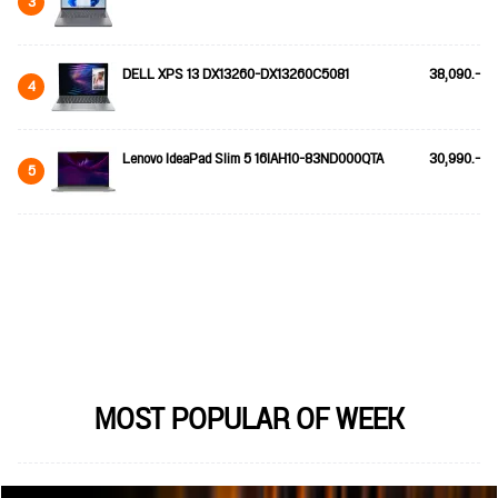
3
DELL XPS 13 DX13260-DX13260C5081
38,090.-
4
Lenovo IdeaPad Slim 5 16IAH10-83ND000QTA
30,990.-
5
MOST POPULAR OF WEEK