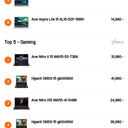
4
Acer Aspire Lite 15 AL15-52P-586H
14,990.-
5
Top 5 - Gaming
ดูทั้งหมด
Acer Nitro V 15 ANV15-52-73BK
31,990.-
1
HyperX OMEN 15-gb0009AX
41,990.-
2
Acer Nitro V15 ANV15-41-R488
24,990.-
3
HyperX OMEN 15-gb0045AX
39,990.-
4