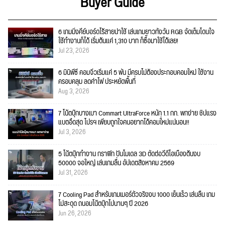
Buyer Guide
6 เกมมิ่งคีย์บอร์ดไร้สายน่าใช้ เล่นเกมยาวทั้งวัน RGB จัดเต็มโดนใจ
ใช้ทำงานก็ได้ เริ่มต้นแค่ 1,310 บาท ก็ซื้อมาใช้ได้เลย!
Jul 23, 2026
6 มินิพีซี คอมจิ๋วเริ่มแค่ 5 พัน มีครบไม่ต้องประกอบคอมใหม่ ใช้งาน
ครอบคลุม ลดค่าไฟ ประหยัดพื้นที่
Aug 3, 2026
7 โน้ตบุ๊กบางเบา Commart UltraForce หนัก 1.1 กก. พกง่าย ชิปแรง
แบตอึดสุด โปรฯ เพียบถูกใจคนอยากได้คอมใ่หม่แน่นอน!!
Jul 3, 2026
5 โน้ตบุ๊กทำงาน กราฟิก ปั้นโมเดล 3D ตัดต่อวีดีโอเบื้องต้นงบ
50000 จอใหญ่ เล่นเกมลื่น อัปเดตสิงหาคม 2569
Jul 31, 2026
7 Cooling Pad สำหรับเกมเมอร์ตัวจริงงบ 1000 เย็นเร็ว เล่นลื่น เกม
ไม่สะดุด ถนอมโน้ตบุ๊กไปนานๆ ปี 2026
Jun 26, 2026