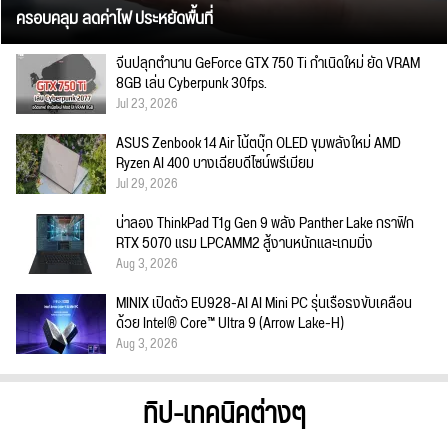
ครอบคลุม ลดค่าไฟ ประหยัดพื้นที่
จีนปลุกตำนาน GeForce GTX 750 Ti กำเนิดใหม่ ยัด VRAM
8GB เล่น Cyberpunk 30fps.
Jul 23, 2026
ASUS Zenbook 14 Air โน้ตบุ๊ก OLED ขุมพลังใหม่ AMD
Ryzen AI 400 บางเฉียบดีไซน์พรีเมียม
Jul 29, 2026
น่าลอง ThinkPad T1g Gen 9 พลัง Panther Lake กราฟิก
RTX 5070 แรม LPCAMM2 สู้งานหนักและเกมมิ่ง
Aug 3, 2026
MINIX เปิดตัว EU928-AI AI Mini PC รุ่นเรือธงขับเคลื่อน
ด้วย Intel® Core™ Ultra 9 (Arrow Lake-H)
Aug 3, 2026
ทิป-เทคนิคต่างๆ