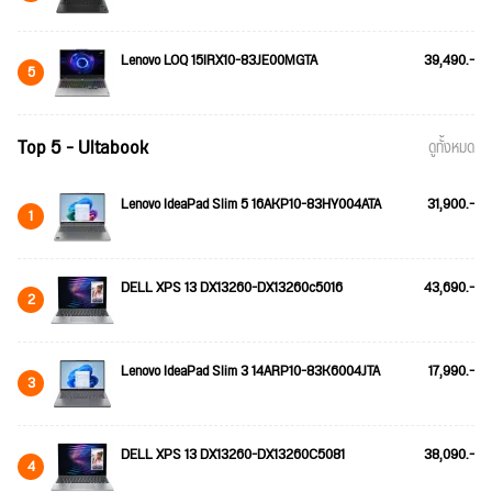
Lenovo LOQ 15IRX10-83JE00MGTA
39,490.-
5
Top 5 - Ultabook
ดูทั้งหมด
Lenovo IdeaPad Slim 5 16AKP10-83HY004ATA
31,900.-
1
DELL XPS 13 DX13260-DX13260c5016
43,690.-
2
Lenovo IdeaPad Slim 3 14ARP10-83K6004JTA
17,990.-
3
DELL XPS 13 DX13260-DX13260C5081
38,090.-
4