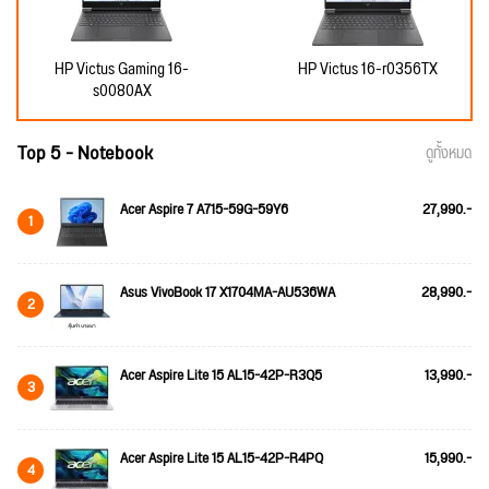
HP Victus Gaming 16-
HP Victus 16-r0356TX
s0080AX
Top 5 - Notebook
ดูทั้งหมด
Acer Aspire 7 A715-59G-59Y6
27,990.-
1
Asus VivoBook 17 X1704MA-AU536WA
28,990.-
2
Acer Aspire Lite 15 AL15-42P-R3Q5
13,990.-
3
Acer Aspire Lite 15 AL15-42P-R4PQ
15,990.-
4