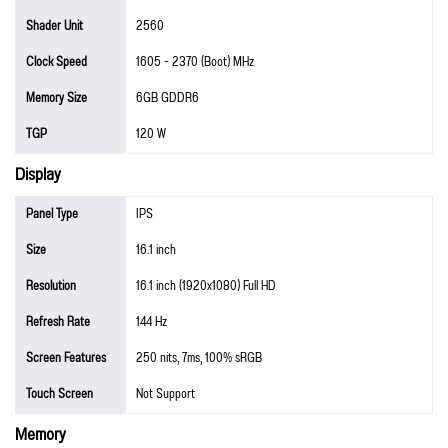
Shader Unit
2560
Clock Speed
1605 - 2370 (Boot) MHz
Memory Size
6GB GDDR6
TGP
120 W
Display
Panel Type
IPS
Size
16.1 inch
Resolution
16.1 inch (1920x1080) Full HD
Refresh Rate
144 Hz
Screen Features
250 nits, 7ms, 100% sRGB
Touch Screen
Not Support
Memory