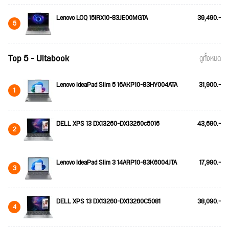
Lenovo LOQ 15IRX10-83JE00MGTA
39,490.-
5
Top 5 - Ultabook
ดูทั้งหมด
Lenovo IdeaPad Slim 5 16AKP10-83HY004ATA
31,900.-
1
DELL XPS 13 DX13260-DX13260c5016
43,690.-
2
Lenovo IdeaPad Slim 3 14ARP10-83K6004JTA
17,990.-
3
DELL XPS 13 DX13260-DX13260C5081
38,090.-
4