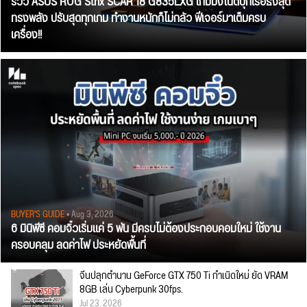
รีวิว ASUS ROG Strix SCAR 18 G835LXG เกมมิ่งโน้ตบุ๊กเรือธงสุด
ทรงพลัง ปรับสุดทุกเกม ทำงานหนักก็ไม่กลัว ฟีเจอร์มาเต็มครบ
เครื่อง!!
BUYER'S GUIDE
• Aug 3, 2026
6 มินิพีซี คอมจิ๋วเริ่มแค่ 5 พัน มีครบไม่ต้องประกอบคอมใหม่ ใช้งาน
ครอบคลุม ลดค่าไฟ ประหยัดพื้นที่
จีนปลุกตำนาน GeForce GTX 750 Ti กำเนิดใหม่ ยัด VRAM
8GB เล่น Cyberpunk 30fps.
Jul 23, 2026