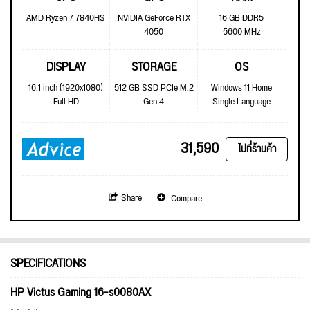
AMD Ryzen 7 7840HS
NVIDIA GeForce RTX
16 GB DDR5
4050
5600 MHz
DISPLAY
STORAGE
OS
16.1 inch (1920x1080)
512 GB SSD PCIe M.2
Windows 11 Home
Full HD
Gen 4
Single Language
31,590
ไปที่ร้านค้า
Share
Compare
SPECIFICATIONS
HP Victus Gaming 16-s0080AX