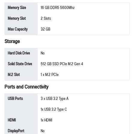
Memory Size
16 GB DDR5 5600Mhz
Memory Slot
2 Slots
Max Capacity
32 GB
Storage
Hard Disk Drive
No
Solid State Drive
512 GB SSD PCIe M.2 Gen 4
M.2 Slot
1 x M.2 PCIe
Ports and Connectivity
USB Ports
3 x USB 3.2 Type A
1x USB 3.2 Type C
HDMI
1x HDMI
DisplayPort
No