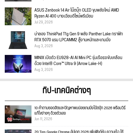
ASUS Zenbook 14 Air โน้ตบุ๊ก OLED ขุมพลังใหม่ AMD
Ryzen AI 400 บางเฉียบดีไซน์พรีเมียม
Jul 29, 2026
น่าลอง ThinkPad T1g Gen 9 พลัง Panther Lake กราฟิก
RTX 5070 แรม LPCAMM2 สู้งานหนักและเกมมิ่ง
Aug 3, 2026
MINIX เปิดตัว EU928-AI AI Mini PC รุ่นเรือธงขับเคลื่อน
ด้วย Intel® Core™ Ultra 9 (Arrow Lake-H)
Aug 3, 2026
ทิป-เทคนิคต่างๆ
10 คำถามยอดฮิตและปัญหาพบบ่อยเกมมิ่งโน้ตบุ๊ก 2026 พร้อมวิธี
แก้ไขง่ายๆ ด้วยตัวเอง
Jun 11, 2026
20 Tips Google Chrome อัปเดต 2026 เพิ่มฟังก์ชั่น ความเร็ว ใช้