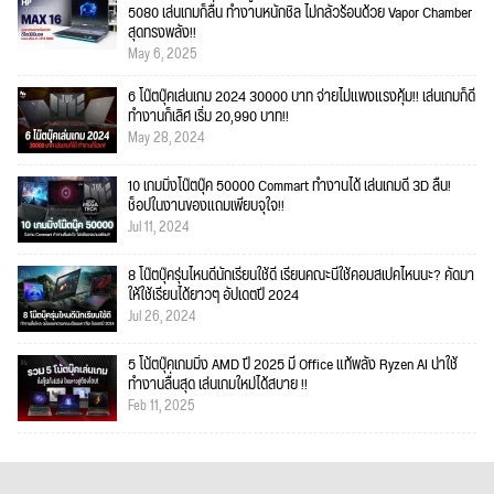
5080 เล่นเกมก็ลื่น ทำงานหนักชิล ไม่กลัวร้อนด้วย Vapor Chamber
สุดทรงพลัง!!
May 6, 2025
6 โน๊ตบุ๊คเล่นเกม 2024 30000 บาท จ่ายไม่แพงแรงคุ้ม!! เล่นเกมก็ดี
ทำงานก็เลิศ เริ่ม 20,990 บาท!!
May 28, 2024
10 เกมมิ่งโน๊ตบุ๊ค 50000 Commart ทำงานได้ เล่นเกมดี 3D ลื่น!
ช็อปในงานของแถมเพียบจุใจ!!
Jul 11, 2024
8 โน๊ตบุ๊ครุ่นไหนดีนักเรียนใช้ดี เรียนคณะนี้ใช้คอมสเปคไหนนะ? คัดมา
ให้ใช้เรียนได้ยาวๆ อัปเดตปี 2024
Jul 26, 2024
5 โน้ตบุ๊คเกมมิ่ง AMD ปี 2025 มี Office แท้พลัง Ryzen AI น่าใช้
ทำงานลื่นสุด เล่นเกมใหม่ได้สบาย !!
Feb 11, 2025