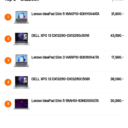
Lenovo IdeaPad Slim 5 16AKP10-83HY004ATA
31,900.-
1
DELL XPS 13 DX13260-DX13260c5016
43,690.-
2
Lenovo IdeaPad Slim 3 14ARP10-83K6004JTA
17,990.-
3
DELL XPS 13 DX13260-DX13260C5081
38,090.-
4
Lenovo IdeaPad Slim 5 16IAH10-83ND000QTA
30,990.-
5