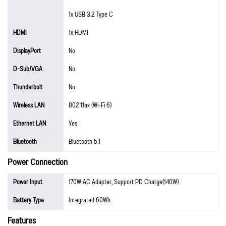
1x USB 3.2 Type C
HDMI
1x HDMI
DisplayPort
No
D-Sub/VGA
No
Thunderbolt
No
Wireless LAN
802.11ax (Wi-Fi 6)
Ethernet LAN
Yes
Bluetooth
Bluetooth 5.1
Power Connection
Power Input
170W AC Adapter, Support PD Charge(140W)
Battery Type
Integrated 60Wh
Features