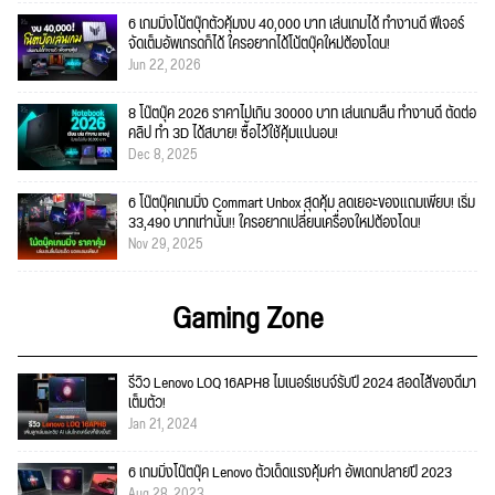
6 เกมมิ่งโน้ตบุ๊กตัวคุ้มงบ 40,000 บาท เล่นเกมได้ ทำงานดี ฟีเจอร์
จัดเต็มอัพเกรดก็ได้ ใครอยากได้โน้ตบุ๊คใหม่ต้องโดน!
Jun 22, 2026
8 โน๊ตบุ๊ค 2026 ราคาไม่เกิน 30000 บาท เล่นเกมลื่น ทำงานดี ตัดต่อ
คลิป ทำ 3D ได้สบาย! ซื้อไว้ใช้คุ้มแน่นอน!
Dec 8, 2025
6 โน๊ตบุ๊คเกมมิ่ง Commart Unbox สุดคุ้ม ลดเยอะของแถมเพียบ! เริ่ม
33,490 บาทเท่านั้น!! ใครอยากเปลี่ยนเครื่องใหม่ต้องโดน!
Nov 29, 2025
Gaming Zone
รีวิว Lenovo LOQ 16APH8 ไมเนอร์เชนจ์รับปี 2024 สอดไส้ของดีมา
เต็มตัว!
Jan 21, 2024
6 เกมมิ่งโน๊ตบุ๊ค Lenovo ตัวเด็ดแรงคุ้มค่า อัพเดทปลายปี 2023
Aug 28, 2023