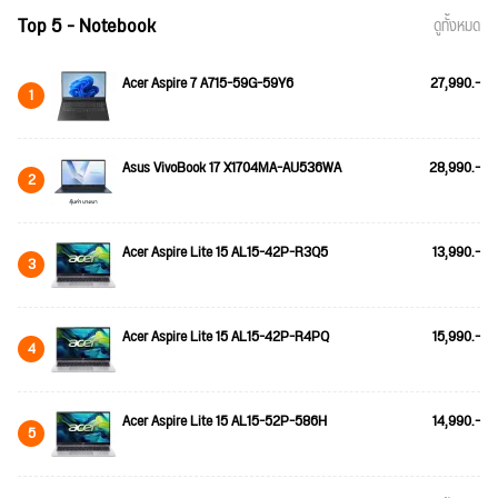
Top 5 - Notebook
ดูทั้งหมด
Acer Aspire 7 A715-59G-59Y6
27,990.-
1
Asus VivoBook 17 X1704MA-AU536WA
28,990.-
2
Acer Aspire Lite 15 AL15-42P-R3Q5
13,990.-
3
Acer Aspire Lite 15 AL15-42P-R4PQ
15,990.-
4
Acer Aspire Lite 15 AL15-52P-586H
14,990.-
5