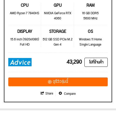
CPU
GPU
RAM
AMD Ryzen 7 7840HS
NVIDIA GeForce RTX
16 GB DDR5
4060
5600 MHz
DISPLAY
STORAGE
OS
15.6 inch (1920x1080)
512 GB SSD PCIe M.2
Windows 11 Home
Full HD
Gen 4
Single Language
43,290
ไปที่ร้านค้า
ดูรีวิวรุ่นนี้
Share
Compare