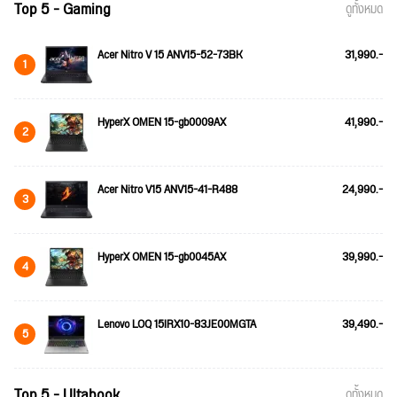
Top 5 - Gaming
ดูทั้งหมด
Acer Nitro V 15 ANV15-52-73BK
31,990.-
1
HyperX OMEN 15-gb0009AX
41,990.-
2
Acer Nitro V15 ANV15-41-R488
24,990.-
3
HyperX OMEN 15-gb0045AX
39,990.-
4
Lenovo LOQ 15IRX10-83JE00MGTA
39,490.-
5
Top 5 - Ultabook
ดูทั้งหมด