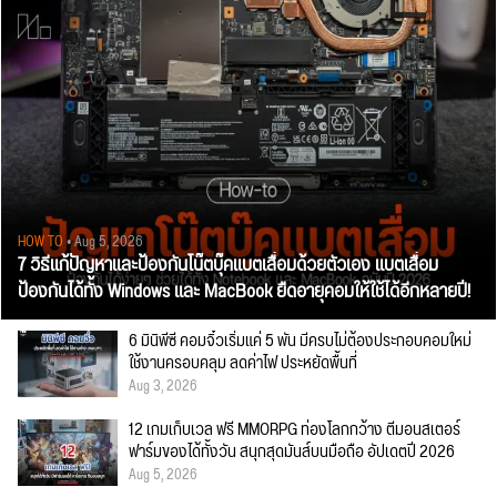
HOW TO
• Aug 5, 2026
7 วิธีแก้ปัญหาและป้องกันโน๊ตบุ๊คแบตเสื่อมด้วยตัวเอง แบตเสื่อม
ป้องกันได้ทั้ง Windows และ MacBook ยืดอายุคอมให้ใช้ได้อีกหลายปี!
6 มินิพีซี คอมจิ๋วเริ่มแค่ 5 พัน มีครบไม่ต้องประกอบคอมใหม่
ใช้งานครอบคลุม ลดค่าไฟ ประหยัดพื้นที่
Aug 3, 2026
12 เกมเก็บเวล ฟรี MMORPG ท่องโลกกว้าง ตีมอนสเตอร์
ฟาร์มของได้ทั้งวัน สนุกสุดมันส์บนมือถือ อัปเดตปี 2026
Aug 5, 2026