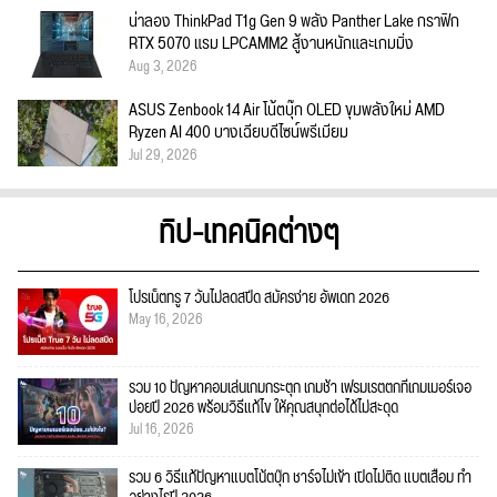
น่าลอง ThinkPad T1g Gen 9 พลัง Panther Lake กราฟิก
RTX 5070 แรม LPCAMM2 สู้งานหนักและเกมมิ่ง
Aug 3, 2026
ASUS Zenbook 14 Air โน้ตบุ๊ก OLED ขุมพลังใหม่ AMD
Ryzen AI 400 บางเฉียบดีไซน์พรีเมียม
Jul 29, 2026
ทิป-เทคนิคต่างๆ
โปรเน็ตทรู 7 วันไม่ลดสปีด สมัครง่าย อัพเดท 2026
May 16, 2026
รวม 10 ปัญหาคอมเล่นเกมกระตุก เกมช้า เฟรมเรตตกที่เกมเมอร์เจอ
บ่อยปี 2026 พร้อมวิธีแก้ไข ให้คุณสนุกต่อได้ไม่สะดุด
Jul 16, 2026
รวม 6 วิธีแก้ปัญหาแบตโน้ตบุ๊ก ชาร์จไม่เข้า เปิดไม่ติด แบตเสื่อม ทำ