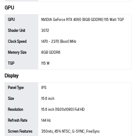
GPU
GPU
NVIDIA GeForce RTX 4060 (8GB GDDR6) 115 Watt TGP
Shader Unit
3072
Clock Speed
1470 - 2370 (Boot) MHz
Memory Size
8GB GDDR6
TGP
115 W
Display
Panel Type
IPS
Size
15.6 inch
Resolution
15.6 inch (1920x1080) Full HD
Refresh Rate
144 Hz
Screen Features
350nits, 45% NTSC, G-SYNC, FreeSync