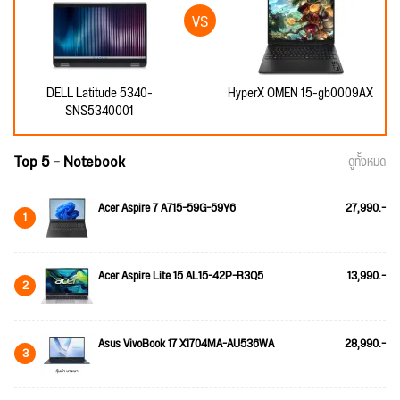
DELL Latitude 5340-
HyperX OMEN 15-gb0009AX
SNS5340001
Top 5 - Notebook
ดูทั้งหมด
Acer Aspire 7 A715-59G-59Y6
27,990.-
1
Acer Aspire Lite 15 AL15-42P-R3Q5
13,990.-
2
Asus VivoBook 17 X1704MA-AU536WA
28,990.-
3