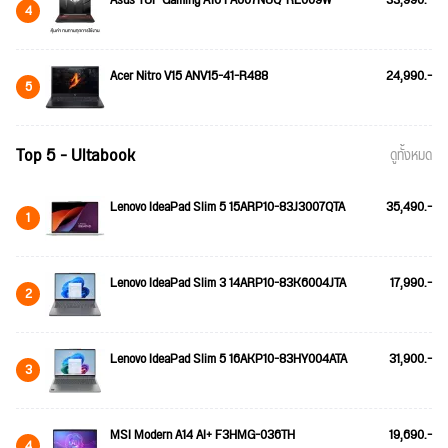
4
Acer Nitro V15 ANV15-41-R488
24,990.-
5
Top 5 - Ultabook
ดูทั้งหมด
Lenovo IdeaPad Slim 5 15ARP10-83J3007QTA
35,490.-
1
Lenovo IdeaPad Slim 3 14ARP10-83K6004JTA
17,990.-
2
Lenovo IdeaPad Slim 5 16AKP10-83HY004ATA
31,900.-
3
MSI Modern A14 AI+ F3HMG-036TH
19,690.-
4