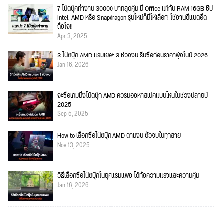
7 โน๊ตบุ๊คทำงาน 30000 บาทสุดคุ้ม มี Office แท้กับ RAM 16GB ชิป
Intel, AMD หรือ Snapdragon รุ่นใหม่ก็มีให้เลือก! ใช้งานดีแบตอึด
ถึงใจ!!
Apr 3, 2025
3 โน้ตบุ๊ก AMD แรมเยอะ 3 ช่วงงบ รีบซื้อก่อนราคาพุ่งในปี 2026
Jan 16, 2026
จะซื้อเกมมิ่งโน้ตบุ๊ก AMD ควรมองหาสเปคแบบไหนในช่วงปลายปี
2025
Sep 5, 2025
How to เลือกซื้อโน้ตบุ๊ก AMD ตามงบ ตัวจบในทุกสาย
Nov 13, 2025
วิธีเลือกซื้อโน้ตบุ๊กในยุคแรมแพง ได้ทั้งความแรงและความคุ้ม
Jan 16, 2026