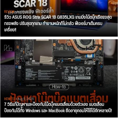
REVIEW
• Jul 28, 2026
รีวิว ASUS ROG Strix SCAR 18 G835LXG เกมมิ่งโน้ตบุ๊กเรือธงสุด
ทรงพลัง ปรับสุดทุกเกม ทำงานหนักก็ไม่กลัว ฟีเจอร์มาเต็มครบ
เครื่อง!!
HOW TO
• Aug 5, 2026
7 วิธีแก้ปัญหาและป้องกันโน๊ตบุ๊คแบตเสื่อมด้วยตัวเอง แบตเสื่อม
ป้องกันได้ทั้ง Windows และ MacBook ยืดอายุคอมให้ใช้ได้อีกหลายปี!