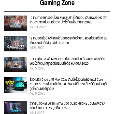
Gaming Zone
10 เกมทำอาหารออนไลน์ สนุกเล่นง่ายได้ทั้งวัน เป็นเชฟมือใหม่ เปิด
ร้านอาหาร เล่นคนเดียวได้ ปาร์ตี้กับเพื่อนก็สนุก 2026
Jun 23, 2026
12 เกมออนไลน์ ฟรี เกมพีซียอดฮิตระดับตำนาน ควรมีติดเครื่อง ลุย
เดี่ยวเล่นกับตี้ก็สนุก อัปเดต 2026
Jul 21, 2026
12 เกมเก็บเวล ฟรี MMORPG ท่องโลกกว้าง ตีมอนสเตอร์ ฟาร์ม
ของได้ทั้งวัน สนุกสุดมันส์บนมือถือ อัปเดตปี 2026
Aug 5, 2026
รีวิว MSI Cyborg 15 Max C2W เกมมิ่งโน้ตบุ๊คพลัง Intel Core
7+RTX 5070 เล่นเกมก็เร็วแรง ทำงานก็ลื่นไหล ดีไซน์เรียบง่ายดูดี
ถูกใจเกมเมอร์ทุกวัย!
Aug 5, 2026
ลาก่อน 60Hz! LG Blind Test จอ OLED 480Hz ช่วยเพิ่มความ
แม่นยำในเกม FPS สูงถึง 38%
Jul 14, 2026