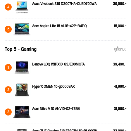
Asus Vivobook S16 D3607HA-OLED756WA
36,990.-
4
Acer Aspire Lite 15 AL15-42P-R4PQ
15,990.-
5
Top 5 - Gaming
ดูทั้งหมด
Lenovo LOQ 15IRX10-83JE00MGTA
39,490.-
1
HyperX OMEN 15-gb0009AX
41,990.-
2
Acer Nitro V 15 ANV15-52-73BK
31,990.-
3
Asus TUF Gaming A16 FA607NUQ-RL009W
33,990.-