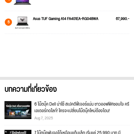
Asus TUF Gaming A14 FA401EA-RG048WA
67,990.-
5
บทความที่เกี่ยวข้อง
6 โน๊ตบุ๊ค Dell น่าใช้ สเปคดีฟีเจอร์แน่น ชาวออฟฟิศชอบใจ ครี
เอเตอร์กดไลก์! ใครจะเปลี่ยนโน๊ตบุ๊คใหม่ต้องโดน!
Aug 7, 2025
7 โน๊ตบุ๊คพับจอได้เหมือนแท็บเล็ต เริ่มแค่ 25,990 บาท มี