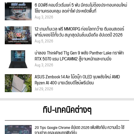
6 มินิพีซี คอมจิ๋วเริ่มแค่ 5 พัน มีครบไม่ต้องประกอบคอมใหม่
ใช้งานครอบคลุม ลดค่าไฟ ประหยัดพื้นที่
Aug 3, 2026
12 เกมเก็บเวล ฟรี MMORPG ท่องโลกกว้าง ตีมอนสเตอร์
ฟาร์มของได้ทั้งวัน สนุกสุดมันส์บนมือถือ อัปเดตปี 2026
Aug 5, 2026
น่าลอง ThinkPad T1g Gen 9 พลัง Panther Lake กราฟิก
RTX 5070 แรม LPCAMM2 สู้งานหนักและเกมมิ่ง
Aug 3, 2026
ASUS Zenbook 14 Air โน้ตบุ๊ก OLED ขุมพลังใหม่ AMD
Ryzen AI 400 บางเฉียบดีไซน์พรีเมียม
Jul 29, 2026
ทิป-เทคนิคต่างๆ
20 Tips Google Chrome อัปเดต 2026 เพิ่มฟังก์ชั่น ความเร็ว ใช้
งานง่าย ครอบคลุมทุกฟังก์ชั่น