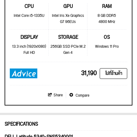
CPU
GPU
RAM
Intel Core i5-1335U
Intel Iris Xe Graphics
8 GB DDR5
G7 96EUs
4800 MHz
DISPLAY
STORAGE
OS
13.3 inch (1920x1080)
256GB SSD PCIe M.2
Windows 11 Pro
Full HD
Gen 4
31,190
ไปที่ร้านค้า
Share
Compare
SPECIFICATIONS
DELL Latitude 5340-SNS5340001