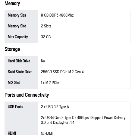
Memory
Memory Size
8 GB DDR5 4800Mhz
Memory Slot
2 Slots
Max Capacity
32 GB
Storage
Hard Disk Drive
No
Solid State Drive
256GB SSD PCIe M.2 Gen 4
M.2 Slot
1 x M.2 PCIe
Ports and Connectivity
USB Ports
2 x USB 3.2 Type A
2x USB4 Gen 3 Type C ( 40Gbps ) Support Power Delivery
3.0 and DisplayPort 1.4
HDMI
1x HDMI