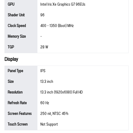
GPU
Intel Iris Xe Graphics G7 96EUs
Shader Unit
96
Clock Speed
400 - 1350 (Boot) MHz
Memory Size
-
TGP
28 W
Display
Panel Type
IPS
Size
13.3 inch
Resolution
13.3 inch (1920x1080) Full HD
Refresh Rate
60 Hz
Screen Features
250 nit, NTSC 45%
Touch Screen
Not Support