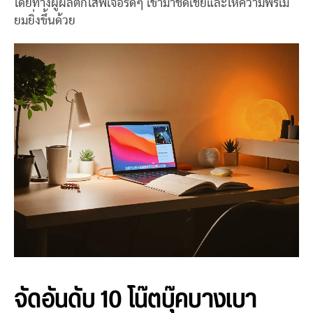
โดยทางผู้ผลิตก็ใส่ฟีเจอร์ดีๆ เข้ามาชดเชยและให้ความพรีเมี่
ยมยิ่งขึ้นด้วย
จัดอันดับ 10 โน๊ตบุ๊คบางเบา