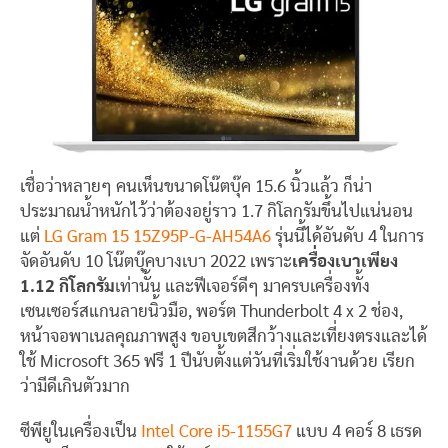
เชื่อว่าหลายๆ คนเห็นขนาดโน๊ตบุ๊ค 15.6 นิ้วแล้ว ก็น่า
ประมาณน้ำหนักไว้ว่าต้องอยู่ราว 1.7 กิโลกรัมขึ้นไปแน่นอน
แต่
LG Gram 15 15Z95P-G-AH54A6
รุ่นนี้ได้อันดับ 4 ในการ
จัดอันดับ 10 โน๊ตบุ๊คบางเบา 2022 เพราะ
เครื่องเบาเพียง
1.12 กิโลกรัม
เท่านั้น และฟีเจอร์ดีๆ มาครบเครื่องทั้ง
เซนเซอร์สแกนลายนิ้วมือ, พอร์ต Thunderbolt 4 x 2 ช่อง,
หน้าจอพาเนลคุณภาพสูง ขอบเขตสีกว้างและเที่ยงตรงและได้
ใช้ Microsoft 365 ฟรี 1 ปีนับตั้งแต่วันที่เริ่มใช้งานด้วย เรียก
ว่ามีดีเกินตัวมาก
ซีพียูในเครื่องเป็น
Intel Core i5-1155G7
แบบ 4 คอร์ 8 เธรด