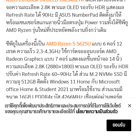
จอความละเอียด 2.8K พาเนล OLED รองรับ HDR แสดงผล
Refresh Rate ได้ 90Hz มี ASUS NumberPad ติดตั้งมาให้
พร้อมเซนเซอร์สแกนลายนิ้วมือตรงปุ่ม Power รวมทั้งได้ซีพียู
AMD Ryzen รุ่นใหม่ที่ประหยัดพลังงานยิ่งกว่าเดิม
ซีพียูในเครื่องนี้เป็น
AMD Ryzen 5 5625U
แบบ 6 คอร์ 12
เธรด ความเร็ว 2.3-4.3GHz ใช้การ์ดจอออนบอร์ด AMD
Radeon Graphics แบบ 7 คอร์ แสดงผลขึ้นหน้าจอ 14 นิ้ว
ความละเอียด 2.8K (2880×1800) พาเนล OLED รองรับ HDR
ปรับค่า Refresh Rate 60~90Hz ได้ ส่วน M.2 NVMe SSD มี
ความจุ 512GB ติดตั้ง Windows 11 Home กับ Microsoft
office Home & Student 2021 มาพร้อมใช้งาน ส่วนแรมมี
ขนาด 16GB LPDDR4x บัส 4266MHz เชื่อมต่อผ่านพอร์ต
เราใช้คุกกี้เพื่อพัฒนาประสิทธิภาพ และประสบการณ์ที่ดีในการใช้เว็บไซต์
USB-C 3.2 x 1 รองรับ DisplayPort และ Power Delivery,
ของคุณ คุณสามารถศึกษารายละเอียดได้ที่
นโยบายความเป็นส่วนตัว
USB-A 3.2 x 2, HDMI x 1, Audio combo x 1 เชื่อมต่อ
อินเตอร์เน็ตด้วย Wi-Fi 6E มาตรฐาน 802.11ax รองรับ
ยอมรับ
Bluetooth 5.2 ได้ด้วย จัดเป็นโน๊ตบุ๊คคุณภาพในการจัดอันดับ
10 โน๊ตบุ๊คบางเบา 2022 นี้เหมาะจะลงทุนซื้อไปทำงานเป็น