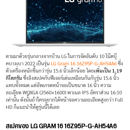
ตามมาด้วยรุ่นกลางจากบ้าน LG ในการจัดอันดับ 10 โน๊ตบุ๊
คบางเบา 2022 เป็นรุ่น
LG Gram 16 16Z95P-G-AH54A6
ซึ่ง
ตัวเครื่องหนักขึ้นกว่ารุ่น 15.6 นิ้วเล็กน้อย โดย
เพิ่มเป็น 1.19
กิโลกรัม
ซึ่งอิงสเปคกับฟีเจอร์เด่นเหมือนกันกับรุ่น 15.6 นิ้ว
แทบทั้งหมด แต่อัพเกรดหน้าจอเป็นขนาด 16 นิ้ว ความ
ละเอียด WQXGA (2560×1600) พาเนล IPS อัตราส่วน 16:10
เท่านั้น ดังนั้นถ้าใครอยากได้หน้าจอความละเอียดสูงกว่า Full
HD ก็แนะนำให้ดูรุ่นนี้ได้เลย
สเปคของ LG GRAM 16 16Z95P-G-AH54A6