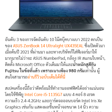
อันดับ 3 ของการจัดอันดับ 10 โน๊ตบุ๊คบางเบา 2022 ตกเป็น
ของ
ASUS ZenBook 14 Ultralight UX435EAL
ซึ่งเปิดตัวมา
เมื่อต้นปี 2021 ที่ผ่านมา และทางบริษัทก็ใส่ฟีเจอร์มาให้
มากมายไม่ว่าจะ ASUS NumberPad, กล้อง IR สแกนใบหน้า,
ติดตั้ง Microsoft Office ตัวเต็มมาให้และ
น้ำหนักสูสีกับ
Fujitsu ในข้อที่แล้ว เพราะเบาเพียง 980 กรัม
เท่านั้น ผู้
สนใจสามารถ
อ่านรีวิวฉบับเต็มได้ที่นี่
สเปคเครื่องนี้ถือว่าดีพร้อมใช้ทำงานออฟฟิศได้อย่างแน่นอน
โดยใช้ซีพียู
Intel Core i5-1135G7
แบบ 4 คอร์ 8 เธรด
ความเร็ว 2.4-4.2GHz และการ์ดจอออนบอร์ด Intel Iris Xe
Graphics เช่นกัน แสดงผลขึ้นหน้าจอขนาด 14 นิ้ว ความ