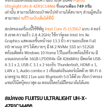
ซึ่งยังไม่มีใครล้มแชมป์ความเบานี้ได้ นั่นคือ
Fujitsu
Ultralight UH-X-4ZR1C14466
ซึ่ง
เบาเพียง 749 กรัม
เท่านั้น สามารถใส่กระเป๋าพกไปทำงานได้สบายๆ ส่วนผู้สนใจ
สามารถ
อ่านรีวิวฉบับเต็มได้ที่นี่
สเปคของเครื่องนี้ใช้ซีพียู
Intel Core i5-1135G7
แบบ 4 คอร์
8 เธรด ความเร็ว 2.4-4.2GHz ใช้การ์ดจอ Intel Iris Xe
Graphics แสดงผลขึ้นหน้าจอ 13.3 นิ้ว ความละเอียด Full
HD พาเนล IPS ได้สบายๆ มี M.2 NVMe SSD มา 512GB
พร้อมติดตั้ง Windows 10 Home ไว้ในเครื่องพร้อมใช้งาน มี
แรมออนบอร์ด 16GB LPDDR4x บัส 4266MHz มีพอร์ต USB-
A 3.1 x 2, USB-C 3.1 x 2 รองรับ Thunderbolt, HDMI x 1,
LAN x 1, Audio combo x 1 เชื่อมต่ออินเตอร์เน็ตด้วย Wi-Fi 6
มาตรฐาน 802.11ax และ Bluetooth 5.0 ได้ด้วย เรียกว่าครอง
แชมป์โน๊ตบุ๊คเบาสุด ณ ตอนนี้โดยไม่มีใครมาล้มได้เลย
สเปคของ FUJITSU ULTRALIGHT UH-X-
4ZR1C14466