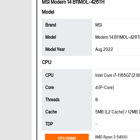
MSI Modern 14 B11MOL-426TH
Model
Brand
MSI
Model
Modern 14 B11MOL-426
Model Year
Aug 2022
CPU
CPU
Intel Core i7-1165G7 (2.
Core
4 (P-Core)
Threads
8
Cache
5MB (L2 Cache) / 12MB 
TDP
-
AMD Ryzen 3 5400U
CPU RANK