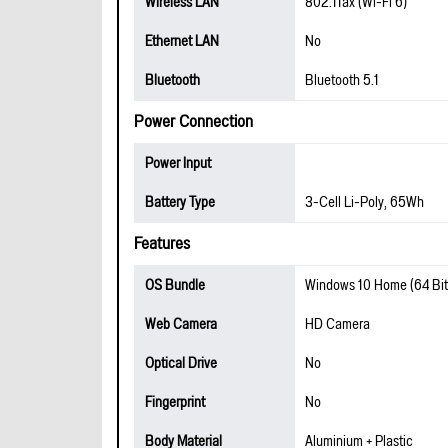
Wireless LAN
802.11ax (Wi-Fi 6)
Ethernet LAN
No
Bluetooth
Bluetooth 5.1
Power Connection
Power Input
Battery Type
3-Cell Li-Poly, 65Wh
Features
OS Bundle
Windows 10 Home (64 Bit
Web Camera
HD Camera
Optical Drive
No
Fingerprint
No
Body Material
Aluminium + Plastic