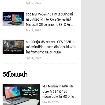
Apr 10, 2025
รีวิว MSI Modern 15 F1M เรียบง่ายแต่
ครบเครื่อง ได้ Intel Core Series ใหม่
Microsoft Office แท้และ USB-C Full
Function ราคาเริ่มต้นเบา 16,990 บาท
Mar 8, 2025
เท่านั้น!!
รวมโน๊ตบุ๊ค MSI จากงาน CES 2025 ยก
เครื่องใหม่ได้สเปคแรง ดีไซน์สวยไม่เหมือน
ใครทั้งสายทำงานและเกมมิ่ง
Jan 14, 2025
วิดีโอแนะนำ
MSI Modern 14 พลัง Intel
Core i5 จอกาง 180
คีย์บอร์ดมีไฟ ได้ MS Office
แค่ 16,490
May 10, 2025