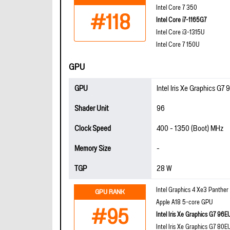
Intel Core 7 350
#118
Intel Core i7-1165G7
Intel Core i3-1315U
Intel Core 7 150U
GPU
GPU
Intel Iris Xe Graphics G7
Shader Unit
96
Clock Speed
400 - 1350 (Boot) MHz
Memory Size
-
TGP
28 W
Intel Graphics 4 Xe3 Panther
GPU RANK
Apple A18 5-core GPU
#95
Intel Iris Xe Graphics G7 96E
Intel Iris Xe Graphics G7 80E