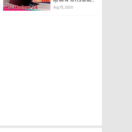
คุ้ม จอ 14″ เบา 1.3 โล แบ
ตนาน 13 ช.ม.เริ่ม 19,990
Aug 15, 2020
บาท