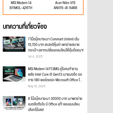
MSI Modern 14
Acer Nitro V15
B11MOL-426TH
ANV15-41-R488
บทความที่เกี่ยวข้อง
7 โน๊ตบุ๊คบางเบา Commart Unlimit เริ่ม
15,700 บาท สเปคดีคุ้มค่า พกง่ายสบาย
กระเป๋า อยากเปลี่ยนคอมใหม่ให้คุ้มต้องมา!
Jul 4, 2025
MSI Modern 14 F13MG คู่ใจคนทำงาน
พลัง Intel Core i5 Gen13 เบาแบตอึด จอ
กาง 180 พอร์ตเยอะ Microsoft Office ใน
ตัวครบ
May 10, 2025
6 โน๊ตบุ๊คบางเบา 30000 บาท เบาพกง่าย
แบตอึดถึงใจ มี Office แท้! ชอบแบบไหน
เลือกได้เลย!