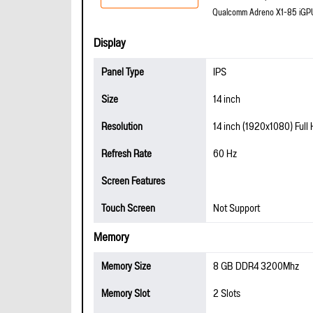
Qualcomm Adreno X1-85 iGP
Display
Panel Type
IPS
Size
14 inch
Resolution
14 inch (1920x1080) Full
Refresh Rate
60 Hz
Screen Features
Touch Screen
Not Support
Memory
Memory Size
8 GB DDR4 3200Mhz
Memory Slot
2 Slots