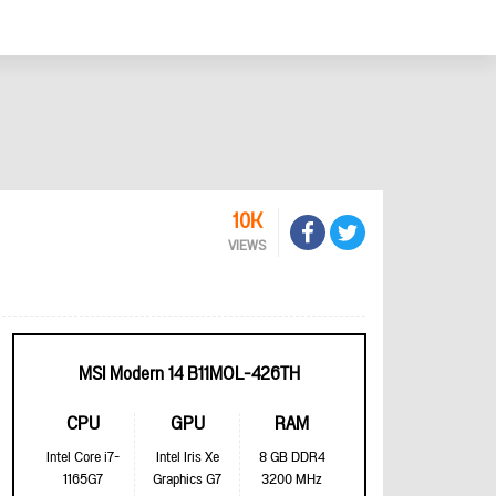
10K
VIEWS
MSI Modern 14 B11MOL-426TH
CPU
GPU
RAM
Intel Core i7-
Intel Iris Xe
8 GB DDR4
1165G7
Graphics G7
3200 MHz