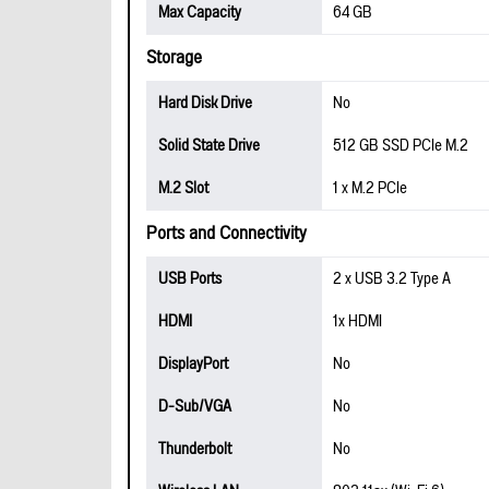
Max Capacity
64 GB
Storage
Hard Disk Drive
No
Solid State Drive
512 GB SSD PCIe M.2
M.2 Slot
1 x M.2 PCIe
Ports and Connectivity
USB Ports
2 x USB 3.2 Type A
HDMI
1x HDMI
DisplayPort
No
D-Sub/VGA
No
Thunderbolt
No