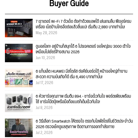
Buyer Guide
7 เราเตอร์ Wi-Fi 7 ตัวเด็ด ตั้งค่าด้วยแอพได้ เล่นเกมลื่น ฟีเจอร์ครบ
เครื่อง เน็ตบ้านใครอืดต่อแล้วลื่นแน่! เริ่มต้น 2,880 บาทเท่านั้น!
May 28, 2026
ดูบอลโลก! อยู่บ้านก็สนุกได้ 6 โปรเจคเตอร์ จอใหญ่งบ 3000 เร้าใจ
เหมือนไปเชียร์ข้างสนาม 2026
Jun 10, 2026
6 แท็บเล็ต HUAWEI มีสไตลัส ต่อคีย์บอร์ดได้ หน้าจอใหญ่ทำงาน
สะดวก ความบันเทิงก็ดี เริ่ม 6,490 บาทเท่านั้น!
Jul 17, 2026
6 หัวชาร์จคุณภาพ เริ่มต้น 894.- ชาร์จเร็วทันใจ พอร์ตเพียบพร้อม
ใช้ ชาร์จโน้ตบุ๊คหรือมือถือแบตก็เต็มเร็วทันใจ!
Jul 8, 2026
6 วิธีเลือก Smartwatch ให้ตรงใจ ตรงกับไลฟ์สไตล์ในชีวิตประจำวัน
2026 ตรวจเช็คดูแลสุขภาพ ติดตามการออกกำลังกาย
Jul 2, 2026