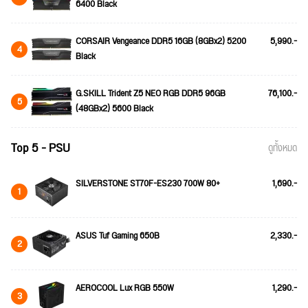
6400 Black
CORSAIR Vengeance DDR5 16GB (8GBx2) 5200
5,990.-
4
Black
G.SKILL Trident Z5 NEO RGB DDR5 96GB
76,100.-
5
(48GBx2) 5600 Black
Top 5 - PSU
ดูทั้งหมด
SILVERSTONE ST70F-ES230 700W 80+
1,690.-
1
ASUS Tuf Gaming 650B
2,330.-
2
AEROCOOL Lux RGB 550W
1,290.-
3