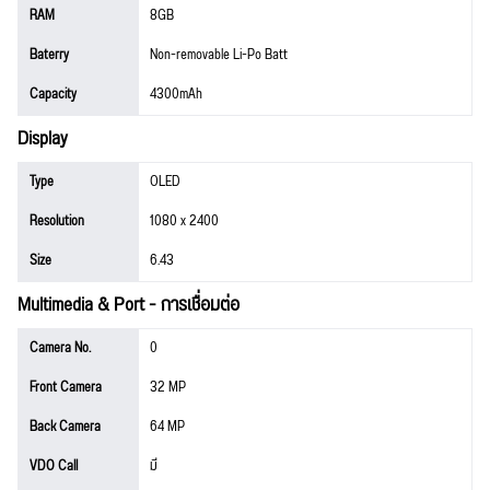
RAM
8GB
Baterry
Non-removable Li-Po Batt
Capacity
4300mAh
Display
Type
OLED
Resolution
1080 x 2400
Size
6.43
Multimedia & Port - การเชื่อมต่อ
Camera No.
0
Front Camera
32 MP
Back Camera
64 MP
VDO Call
มี