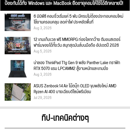
ป้องกันได้ทั้ง Windows และ MacBook ยืดอายุคอมให้ใช้ได้อีกหลายปี!
6 มินิพีซี คอมจิ๋วเริ่มแค่ 5 พัน มีครบไม่ต้องประกอบคอมใหม่
ใช้งานครอบคลุม ลดค่าไฟ ประหยัดพื้นที่
Aug 3, 2026
12 เกมเก็บเวล ฟรี MMORPG ท่องโลกกว้าง ตีมอนสเตอร์
ฟาร์มของได้ทั้งวัน สนุกสุดมันส์บนมือถือ อัปเดตปี 2026
Aug 5, 2026
น่าลอง ThinkPad T1g Gen 9 พลัง Panther Lake กราฟิก
RTX 5070 แรม LPCAMM2 สู้งานหนักและเกมมิ่ง
Aug 3, 2026
ASUS Zenbook 14 Air โน้ตบุ๊ก OLED ขุมพลังใหม่ AMD
Ryzen AI 400 บางเฉียบดีไซน์พรีเมียม
Jul 29, 2026
ทิป-เทคนิคต่างๆ