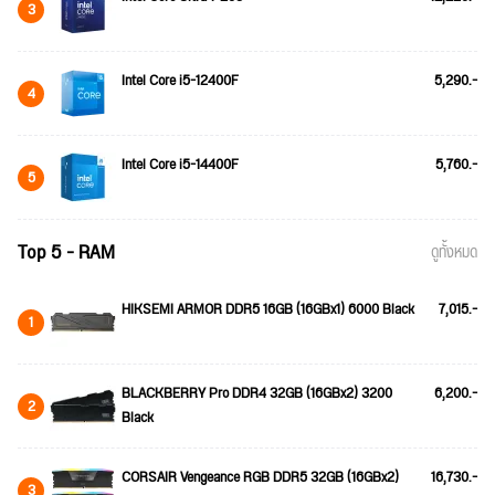
3
Intel Core i5-12400F
5,290.-
4
Intel Core i5-14400F
5,760.-
5
Top 5 - RAM
ดูทั้งหมด
HIKSEMI ARMOR DDR5 16GB (16GBx1) 6000 Black
7,015.-
1
BLACKBERRY Pro DDR4 32GB (16GBx2) 3200
6,200.-
2
Black
CORSAIR Vengeance RGB DDR5 32GB (16GBx2)
16,730.-
3