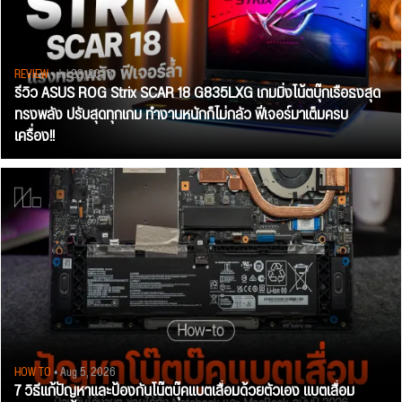
REVIEW
• Jul 28, 2026
รีวิว ASUS ROG Strix SCAR 18 G835LXG เกมมิ่งโน้ตบุ๊กเรือธงสุด
ทรงพลัง ปรับสุดทุกเกม ทำงานหนักก็ไม่กลัว ฟีเจอร์มาเต็มครบ
เครื่อง!!
HOW TO
• Aug 5, 2026
7 วิธีแก้ปัญหาและป้องกันโน๊ตบุ๊คแบตเสื่อมด้วยตัวเอง แบตเสื่อม