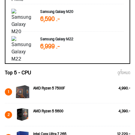
Samsung Galaxy M20
6,590 .-
Samsung Galaxy M22
6,999 .-
Top 5 - CPU
ดูทั้งหมด
AMD Ryzen 5 7500F
4,990.-
1
AMD Ryzen 5 5600
4,390.-
2
Intel Core Ultra 7 265
12,220.-