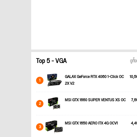
Top 5 - VGA
ดูทั
GALAX GeForce RTX 4060 1-Click OC
10,5
1
2X V2
MSI GTX 1660 SUPER VENTUS XS OC
7,6
2
MSI GTX 1650 AERO ITX 4G OCV1
4,4
3