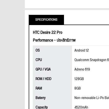
SPECIFICATIONS
HTC Desire 22 Pro
Performance - ประสิทธิภาพ
OS
Android 12
CPU
Qualcomm Snapdragon 
GPU / VGA
Adreno 619
ROM / HDD
128GB
RAM
8GB
Baterry
Non-removable Li-Po Bat
Capacity
4520mAh