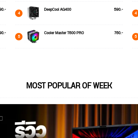
90.-
DeepCool AG400
590.-
4
4
90.-
Cooler Master T600 PRO
760.-
5
5
MOST POPULAR OF WEEK