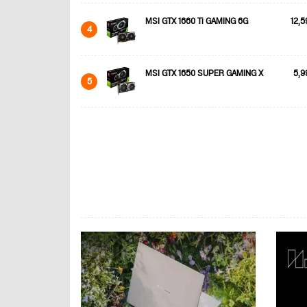
MSI GTX 1660 Ti GAMING 6G
12,5
4
MSI GTX 1650 SUPER GAMING X
5,9
5