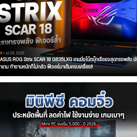
EW
• Jul 28, 2026
ว ASUS ROG Strix SCAR 18 G835LXG เกมมิ่งโน้ตบุ๊กเรือธงสุดทรงพลัง ป
ุกเกม ทำงานหนักก็ไม่กลัว ฟีเจอร์มาเต็มครบเครื่อง!!