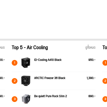
Top 5 - Air Cooling
To
้งหมด
ดูทั้งหมด
00.-
ID-Cooling A410 Black
950.-
1
1
90.-
ARCTIC Freezer 36 Black
1,390.-
2
2
90.-
Be quiet! Pure Rock Slim 2
890.-
3
3