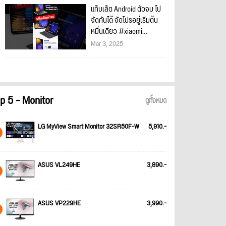
แท็บเล็ต Android ตัวจบ ไป
จัดกันได้ จัดโปรอยู่เริ่มต้น
หมื่นเดียว #xiaomi
#XiaomiPad7 #แท็บเล็ต
Mar 3, 2025
p 5 - Monitor
ดูทั้งหมด
LG MyView Smart Monitor 32SR50F-W
5,910.-
ASUS VL249HE
3,890.-
ASUS VP229HE
3,990.-