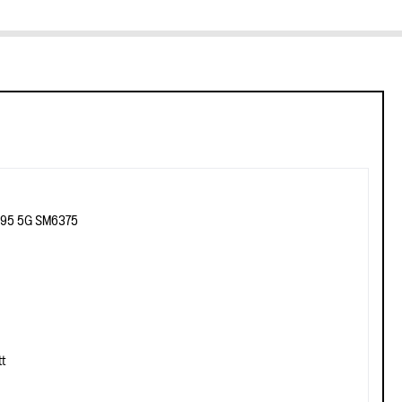
695 5G SM6375
t