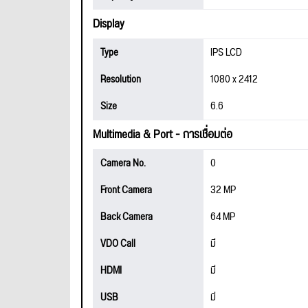
Display
Type
IPS LCD
Resolution
1080 x 2412
Size
6.6
Multimedia & Port - การเชื่อมต่อ
Camera No.
0
Front Camera
32 MP
Back Camera
64 MP
VDO Call
มี
HDMI
มี
USB
มี