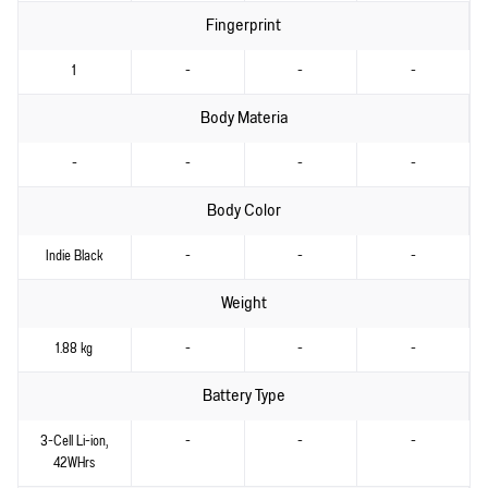
Fingerprint
1
-
-
-
Body Materia
-
-
-
-
Body Color
Indie Black
-
-
-
Weight
1.88 kg
-
-
-
Battery Type
3-Cell Li-ion,
-
-
-
42WHrs