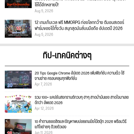
ใช้ได้อีกหลายปี!
Aug 5, 2026
12 เกมเก็บเวล ฟรี MMORPG ท่องโลกกว้าง ตีมอนสเตอร์
ฟาร์มของได้ทั้งวัน สนุกสุดมันส์บนมือถือ อัปเดตปี 2026
Aug 5, 2026
ทิป-เทคนิคต่างๆ
20 Tips Google Chrome อัปเดต 2026 เพิ่มฟังก์ชั่น ความเร็ว ใช้
งานง่าย ครอบคลุมทุกฟังก์ชั่น
Apr 7, 2026
รวม 100+ แคปชั่นสงกรานต์กวนๆ ฮาๆ สาดน้ำมันเชย สาดใจมาเลย
ดีกว่า อัพเดต 2026
Apr 12, 2026
10 คำถามยอดฮิตและปัญหาพบบ่อยเกมมิ่งโน้ตบุ๊ก 2026 พร้อมวิธี
แก้ไขง่ายๆ ด้วยตัวเอง
Jun 11, 2026