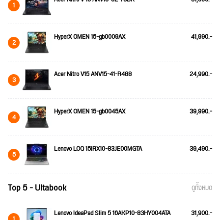
1
HyperX OMEN 15-gb0009AX
41,990.-
2
Acer Nitro V15 ANV15-41-R488
24,990.-
3
HyperX OMEN 15-gb0045AX
39,990.-
4
Lenovo LOQ 15IRX10-83JE00MGTA
39,490.-
5
Top 5 - Ultabook
ดูทั้งหมด
Lenovo IdeaPad Slim 5 16AKP10-83HY004ATA
31,900.-
1