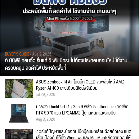
BUYER'S GUIDE
• Aug 3, 2026
6 มินิพีซี คอมจิ๋วเริ่มแค่ 5 พัน มีครบไม่ต้องประกอบคอมใหม่ ใช้งาน
ครอบคลุม ลดค่าไฟ ประหยัดพื้นที่
ASUS Zenbook 14 Air โน้ตบุ๊ก OLED ขุมพลังใหม่ AMD
Ryzen AI 400 บางเฉียบดีไซน์พรีเมียม
Jul 29, 2026
น่าลอง ThinkPad T1g Gen 9 พลัง Panther Lake กราฟิก
RTX 5070 แรม LPCAMM2 สู้งานหนักและเกมมิ่ง
Aug 3, 2026
7 วิธีแก้ปัญหาและป้องกันโน๊ตบุ๊คแบตเสื่อมด้วยตัวเอง แบต
เสื่อมป้องกันได้ทั้ง Windows และ MacBook ยืดอายุคอมให้