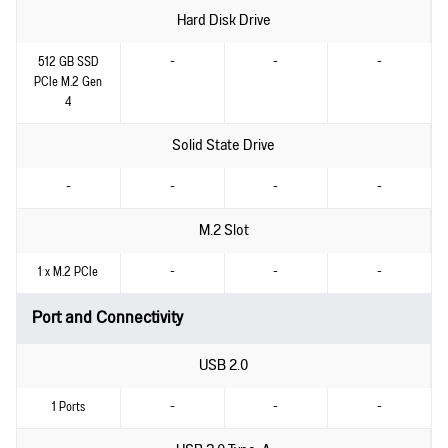
Hard Disk Drive
512 GB SSD
-
-
-
PCIe M.2 Gen
4
Solid State Drive
-
-
-
-
M.2 Slot
1 x M.2 PCIe
-
-
-
Port and Connectivity
USB 2.0
1 Ports
-
-
-