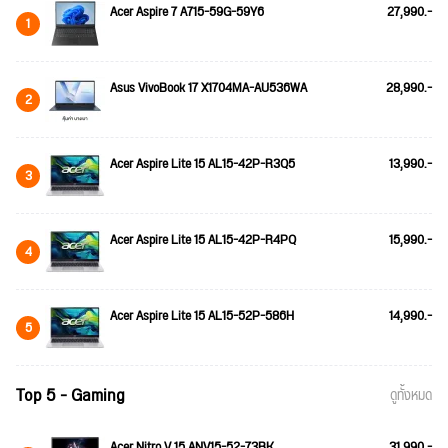
Acer Aspire 7 A715-59G-59Y6
27,990.-
1
Asus VivoBook 17 X1704MA-AU536WA
28,990.-
2
Acer Aspire Lite 15 AL15-42P-R3Q5
13,990.-
3
Acer Aspire Lite 15 AL15-42P-R4PQ
15,990.-
4
Acer Aspire Lite 15 AL15-52P-586H
14,990.-
5
Top 5 - Gaming
ดูทั้งหมด
Acer Nitro V 15 ANV15-52-73BK
31,990.-