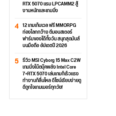
RTX 5070 แรม LPCAMM2 สู้
งานหนักและเกมมิ่ง
12 เกมเก็บเวล ฟรี MMORPG
ท่องโลกกว้าง ตีมอนสเตอร์
ฟาร์มของได้ทั้งวัน สนุกสุดมันส์
บนมือถือ อัปเดตปี 2026
รีวิว MSI Cyborg 15 Max C2W
เกมมิ่งโน้ตบุ๊คพลัง Intel Core
7+RTX 5070 เล่นเกมก็เร็วแรง
ทำงานก็ลื่นไหล ดีไซน์เรียบง่ายดู
ดีถูกใจเกมเมอร์ทุกวัย!