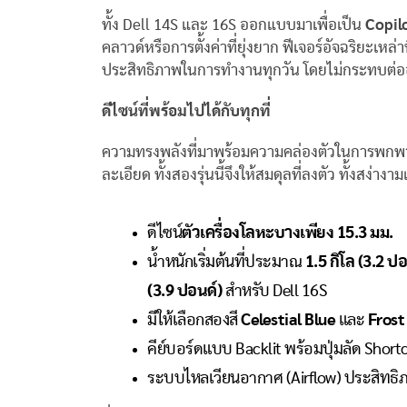
ทั้ง Dell 14S และ 16S ออกแบบมาเพื่อเป็น
Copil
คลาวด์หรือการตั้งค่าที่ยุ่งยาก ฟีเจอร์อัจฉริย
ประสิทธิภาพในการทำงานทุกวัน โดยไม่กระทบต่ออ
ดีไซน์ที่พร้อมไปได้กับทุกที่
ความทรงพลังที่มาพร้อมความคล่องตัวในการพกพา 
ละเอียด ทั้งสองรุ่นนี้จึงให้สมดุลที่ลงตัว ทั้งสง่
ดีไซน์
ตัวเครื่องโลหะบางเพียง
15.3
มม.
น้ำหนักเริ่มต้นที่ประมาณ
1.5
กิโล
(
3.2
ปอ
(
3.9
ปอนด์
)
สำหรับ Dell 16S
มีให้เลือกสองสี
Celestial Blue
และ
Frost
คีย์บอร์ดแบบ Backlit พร้อมปุ่มลัด Shortcu
ระบบไหลเวียนอากาศ (Airflow) ประสิทธิภา