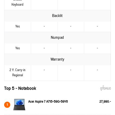
Keyboard
Backlit
Yes
-
-
-
Numpad
Yes
-
-
-
Warranty
2 Y. Carry-in
-
-
-
Regional
Top 5 - Notebook
ดูทั้งหมด
Acer Aspire 7 A715-59G-59Y6
27,990.-
1