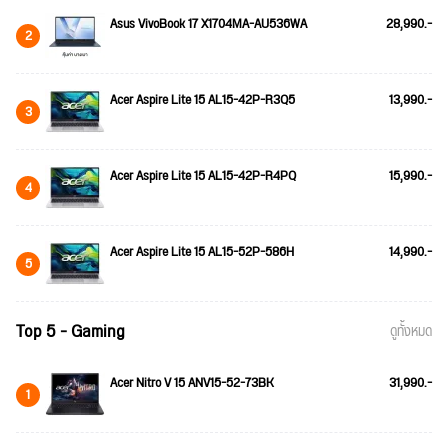
Asus VivoBook 17 X1704MA-AU536WA
28,990.-
2
Acer Aspire Lite 15 AL15-42P-R3Q5
13,990.-
3
Acer Aspire Lite 15 AL15-42P-R4PQ
15,990.-
4
Acer Aspire Lite 15 AL15-52P-586H
14,990.-
5
Top 5 - Gaming
ดูทั้งหมด
Acer Nitro V 15 ANV15-52-73BK
31,990.-
1