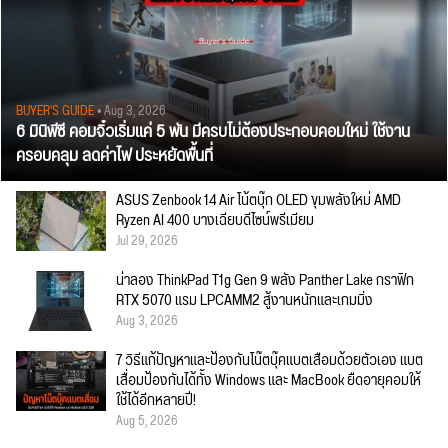
BUYER'S GUIDE
• Aug 3, 2026
6 มินิพีซี คอมจิ๋วเริ่มแค่ 5 พัน มีครบไม่ต้องประกอบคอมใหม่ ใช้งาน
ครอบคลุม ลดค่าไฟ ประหยัดพื้นที่
ASUS Zenbook 14 Air โน้ตบุ๊ก OLED ขุมพลังใหม่ AMD
Ryzen AI 400 บางเฉียบดีไซน์พรีเมียม
Jul 29, 2026
น่าลอง ThinkPad T1g Gen 9 พลัง Panther Lake กราฟิก
RTX 5070 แรม LPCAMM2 สู้งานหนักและเกมมิ่ง
Aug 3, 2026
7 วิธีแก้ปัญหาและป้องกันโน๊ตบุ๊คแบตเสื่อมด้วยตัวเอง แบต
เสื่อมป้องกันได้ทั้ง Windows และ MacBook ยืดอายุคอมให้
ใช้ได้อีกหลายปี!
Aug 5, 2026