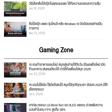
วิธีเลือกซื้อโน้ตบุ๊กในยุคแรมแพง ได้ทั้งความแรงและความคุ้ม
Jan 16, 2026
ซื้อโน้ตบุ๊ก AMD รุ่นไหนดี หลัง Windows 10 ปิดอัปเดตอย่างเป็น
ทางการ
Nov 13, 2025
Gaming Zone
10 เกมทำอาหารออนไลน์ สนุกเล่นง่ายได้ทั้งวัน เป็นเชฟมือใหม่ เปิด
ร้านอาหาร เล่นคนเดียวได้ ปาร์ตี้กับเพื่อนก็สนุก 2026
Jun 23, 2026
15 เกมไม่ใช้เน็ต ไร้เน็ตก็เล่นได้ สนุกได้ทุกที่ทุกเวลา อัปเดต 2026 มีให้
เลือกทุกแนว
Jul 6, 2026
ลาก่อน 60Hz! LG Blind Test จอ OLED 480Hz ช่วยเพิ่มความ
แม่นยำในเกม FPS สูงถึง 38%