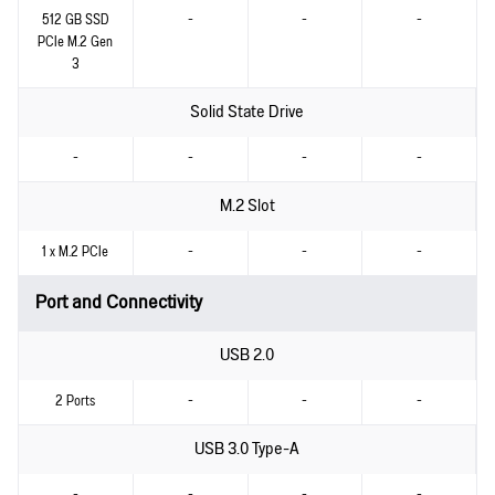
512 GB SSD
-
-
-
PCIe M.2 Gen
3
Solid State Drive
-
-
-
-
M.2 Slot
1 x M.2 PCIe
-
-
-
Port and Connectivity
USB 2.0
2 Ports
-
-
-
USB 3.0 Type-A