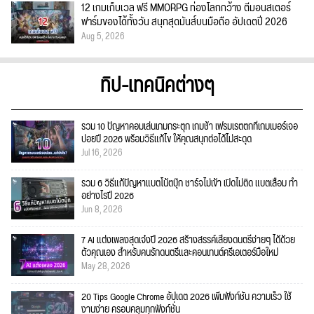
12 เกมเก็บเวล ฟรี MMORPG ท่องโลกกว้าง ตีมอนสเตอร์
ฟาร์มของได้ทั้งวัน สนุกสุดมันส์บนมือถือ อัปเดตปี 2026
Aug 5, 2026
ทิป-เทคนิคต่างๆ
รวม 10 ปัญหาคอมเล่นเกมกระตุก เกมช้า เฟรมเรตตกที่เกมเมอร์เจอ
บ่อยปี 2026 พร้อมวิธีแก้ไข ให้คุณสนุกต่อได้ไม่สะดุด
Jul 16, 2026
รวม 6 วิธีแก้ปัญหาแบตโน้ตบุ๊ก ชาร์จไม่เข้า เปิดไม่ติด แบตเสื่อม ทำ
อย่างไรปี 2026
Jun 8, 2026
7 AI แต่งเพลงสุดเจ๋งปี 2026 สร้างสรรค์เสียงดนตรีง่ายๆ ได้ด้วย
ตัวคุณเอง สำหรับคนรักดนตรีและคอนเทนต์ครีเอเตอร์มือใหม่
May 28, 2026
20 Tips Google Chrome อัปเดต 2026 เพิ่มฟังก์ชั่น ความเร็ว ใช้
งานง่าย ครอบคลุมทุกฟังก์ชั่น