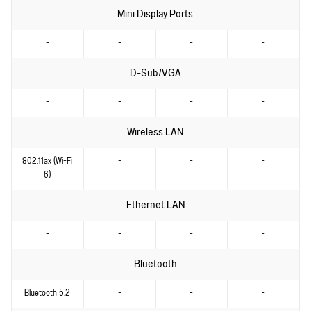
Mini Display Ports
-
-
-
-
D-Sub/VGA
-
-
-
-
Wireless LAN
802.11ax (Wi-Fi
-
-
-
6)
Ethernet LAN
-
-
-
-
Bluetooth
Bluetooth 5.2
-
-
-