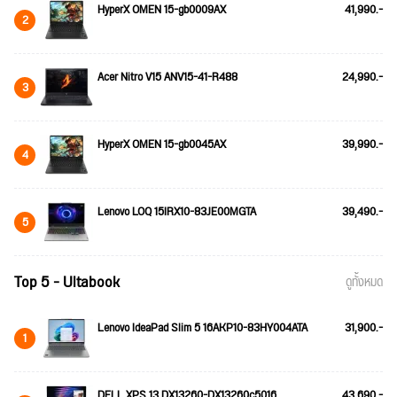
HyperX OMEN 15-gb0009AX
41,990.-
2
Acer Nitro V15 ANV15-41-R488
24,990.-
3
HyperX OMEN 15-gb0045AX
39,990.-
4
Lenovo LOQ 15IRX10-83JE00MGTA
39,490.-
5
Top 5 - Ultabook
ดูทั้งหมด
Lenovo IdeaPad Slim 5 16AKP10-83HY004ATA
31,900.-
1
DELL XPS 13 DX13260-DX13260c5016
43,690.-