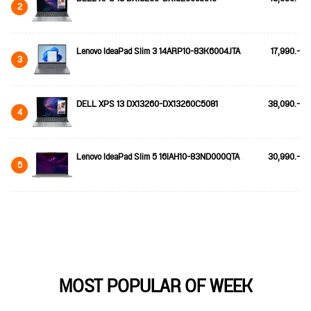
2
Lenovo IdeaPad Slim 3 14ARP10-83K6004JTA
17,990.-
3
DELL XPS 13 DX13260-DX13260C5081
38,090.-
4
Lenovo IdeaPad Slim 5 16IAH10-83ND000QTA
30,990.-
5
MOST POPULAR OF WEEK