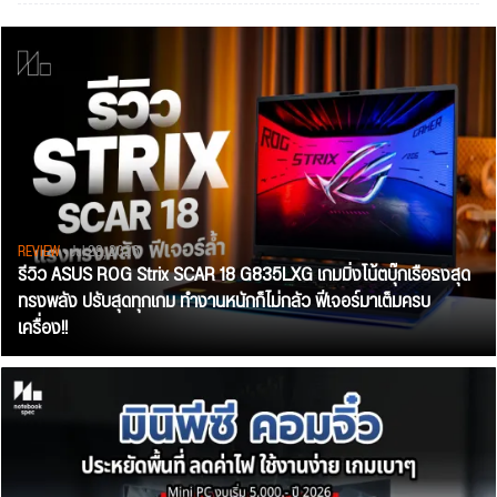
REVIEW
• Jul 28, 2026
รีวิว ASUS ROG Strix SCAR 18 G835LXG เกมมิ่งโน้ตบุ๊กเรือธงสุด
ทรงพลัง ปรับสุดทุกเกม ทำงานหนักก็ไม่กลัว ฟีเจอร์มาเต็มครบ
เครื่อง!!