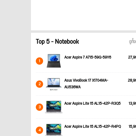
Top 5 - Notebook
ดูทั
Acer Aspire 7 A715-59G-59Y6
27,9
1
Asus VivoBook 17 X1704MA-
28,9
2
AU536WA
Acer Aspire Lite 15 AL15-42P-R3Q5
13,9
3
Acer Aspire Lite 15 AL15-42P-R4PQ
15,9
4