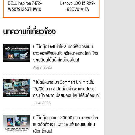
DELL Inspiron 7472-
Lenovo LOQ 15IRX9-
W56791263THW10
83DV01A1TA
บทความที่เกี่ยวข้อง
6 โน๊ตบุ๊ค Dell น่าใช้ สเปคดีฟีเจอร์แน่น
ชาวออฟฟิศชอบใจ ครีเอเตอร์กดไลก์! ใคร
จะเปลี่ยนโน๊ตบุ๊คใหม่ต้องโดน!
Aug 7, 2025
7 โน๊ตบุ๊คบางเบา Commart Unlimit เริ่ม
15,700 บาท สเปคดีคุ้มค่า พกง่ายสบาย
กระเป๋า อยากเปลี่ยนคอมใหม่ให้คุ้มต้องมา!
Jul 4, 2025
6 โน๊ตบุ๊คบางเบา 30000 บาท เบาพกง่าย
แบตอึดถึงใจ มี Office แท้! ชอบแบบไหน
เลือกได้เลย!