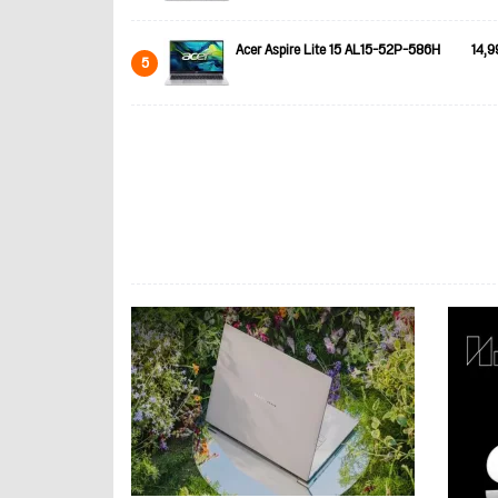
Acer Aspire Lite 15 AL15-52P-586H
14,9
5