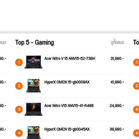
Top 5 - Gaming
To
้งหมด
ดูทั้งหมด
90.-
Acer Nitro V 15 ANV15-52-73BK
31,990.-
1
1
90.-
HyperX OMEN 15-gb0009AX
41,990.-
2
2
90.-
Acer Nitro V15 ANV15-41-R488
24,990.-
3
3
90.-
HyperX OMEN 15-gb0045AX
39,990.-
4
4