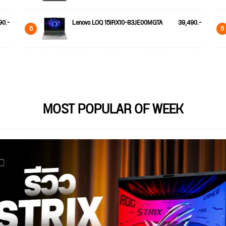
90.-
Lenovo LOQ 15IRX10-83JE00MGTA
39,490.-
5
5
MOST POPULAR OF WEEK