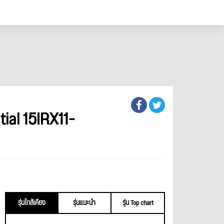
al 15IRX11-
รุ่นใกล้เคียง
รุ่นแนะนำ
รุ่น Top chart