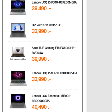
Lenovo LOQ 15IRX10-83JE00MGTA
39,490 .-
HP Victus 16-r0356TX
33,990 .-
Asus TUF Gaming F16 FX608JHR-
RV094W
39,990 .-
Lenovo LOQ 15AHP10-83JG0054TA
33,990 .-
Lenovo LOQ Essential 15IRX11-
83SC003GTA
40,490 .-