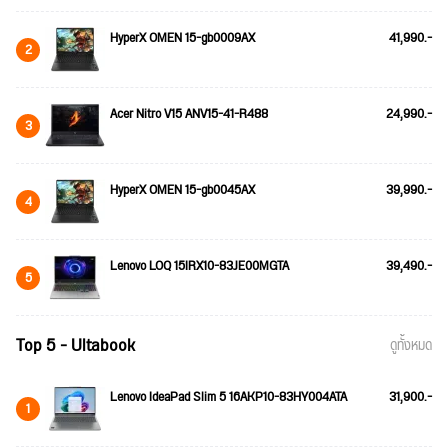
HyperX OMEN 15-gb0009AX
41,990.-
2
Acer Nitro V15 ANV15-41-R488
24,990.-
3
HyperX OMEN 15-gb0045AX
39,990.-
4
Lenovo LOQ 15IRX10-83JE00MGTA
39,490.-
5
Top 5 - Ultabook
ดูทั้งหมด
Lenovo IdeaPad Slim 5 16AKP10-83HY004ATA
31,900.-
1