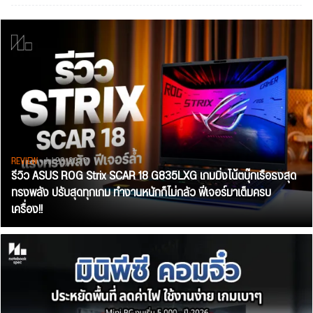
REVIEW
• Jul 28, 2026
รีวิว ASUS ROG Strix SCAR 18 G835LXG เกมมิ่งโน้ตบุ๊กเรือธงสุด
ทรงพลัง ปรับสุดทุกเกม ทำงานหนักก็ไม่กลัว ฟีเจอร์มาเต็มครบ
เครื่อง!!