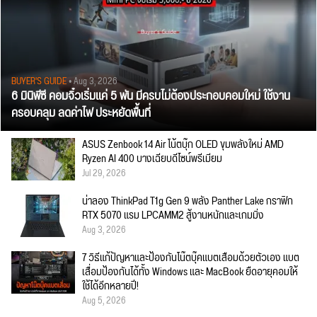
BUYER'S GUIDE
• Aug 3, 2026
6 มินิพีซี คอมจิ๋วเริ่มแค่ 5 พัน มีครบไม่ต้องประกอบคอมใหม่ ใช้งาน
ครอบคลุม ลดค่าไฟ ประหยัดพื้นที่
ASUS Zenbook 14 Air โน้ตบุ๊ก OLED ขุมพลังใหม่ AMD
Ryzen AI 400 บางเฉียบดีไซน์พรีเมียม
Jul 29, 2026
น่าลอง ThinkPad T1g Gen 9 พลัง Panther Lake กราฟิก
RTX 5070 แรม LPCAMM2 สู้งานหนักและเกมมิ่ง
Aug 3, 2026
7 วิธีแก้ปัญหาและป้องกันโน๊ตบุ๊คแบตเสื่อมด้วยตัวเอง แบต
เสื่อมป้องกันได้ทั้ง Windows และ MacBook ยืดอายุคอมให้
ใช้ได้อีกหลายปี!
Aug 5, 2026