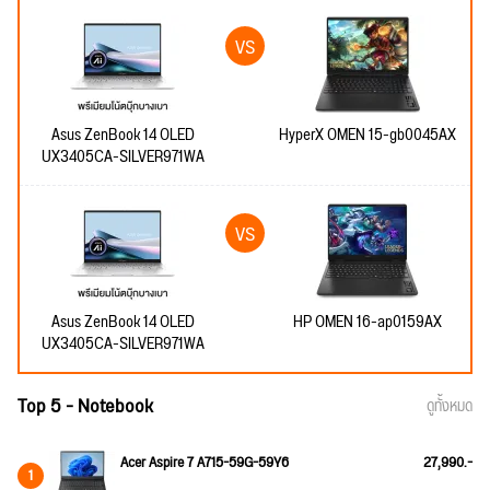
Asus ZenBook 14 OLED
HyperX OMEN 15-gb0045AX
UX3405CA-SILVER971WA
Asus ZenBook 14 OLED
HP OMEN 16-ap0159AX
UX3405CA-SILVER971WA
Top 5 - Notebook
ดูทั้งหมด
Acer Aspire 7 A715-59G-59Y6
27,990.-
1