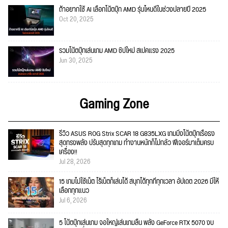
ถ้าอยากใช้ AI เลือกโน้ตบุ๊ก AMD รุ่นไหนดีในช่วงปลายปี 2025
Oct 20, 2025
รวมโน้ตบุ๊กเล่นเกม AMD ชิปใหม่ สเปคแรง 2025
Jun 30, 2025
Gaming Zone
รีวิว ASUS ROG Strix SCAR 18 G835LXG เกมมิ่งโน้ตบุ๊กเรือธง
สุดทรงพลัง ปรับสุดทุกเกม ทำงานหนักก็ไม่กลัว ฟีเจอร์มาเต็มครบ
เครื่อง!!
Jul 28, 2026
15 เกมไม่ใช้เน็ต ไร้เน็ตก็เล่นได้ สนุกได้ทุกที่ทุกเวลา อัปเดต 2026 มีให้
เลือกทุกแนว
Jul 6, 2026
5 โน้ตบุ๊กเล่นเกม จอใหญ่เล่นเกมลื่น พลัง GeForce RTX 5070 งบ