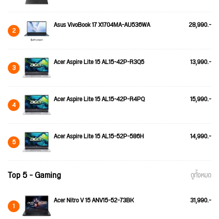
Asus VivoBook 17 X1704MA-AU536WA
28,990.-
2
Acer Aspire Lite 15 AL15-42P-R3Q5
13,990.-
3
Acer Aspire Lite 15 AL15-42P-R4PQ
15,990.-
4
Acer Aspire Lite 15 AL15-52P-586H
14,990.-
5
Top 5 - Gaming
ดูทั้งหมด
Acer Nitro V 15 ANV15-52-73BK
31,990.-
1