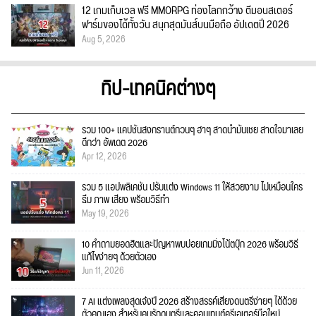
12 เกมเก็บเวล ฟรี MMORPG ท่องโลกกว้าง ตีมอนสเตอร์
ฟาร์มของได้ทั้งวัน สนุกสุดมันส์บนมือถือ อัปเดตปี 2026
Aug 5, 2026
ทิป-เทคนิคต่างๆ
รวม 100+ แคปชั่นสงกรานต์กวนๆ ฮาๆ สาดน้ำมันเชย สาดใจมาเลย
ดีกว่า อัพเดต 2026
Apr 12, 2026
รวม 5 แอปพลิเคชัน ปรับแต่ง Windows 11 ให้สวยงาม ไม่เหมือนใคร
ธีม ภาพ เสียง พร้อมวิธีทำ
May 19, 2026
10 คำถามยอดฮิตและปัญหาพบบ่อยเกมมิ่งโน้ตบุ๊ก 2026 พร้อมวิธี
แก้ไขง่ายๆ ด้วยตัวเอง
Jun 11, 2026
7 AI แต่งเพลงสุดเจ๋งปี 2026 สร้างสรรค์เสียงดนตรีง่ายๆ ได้ด้วย
ตัวคุณเอง สำหรับคนรักดนตรีและคอนเทนต์ครีเอเตอร์มือใหม่