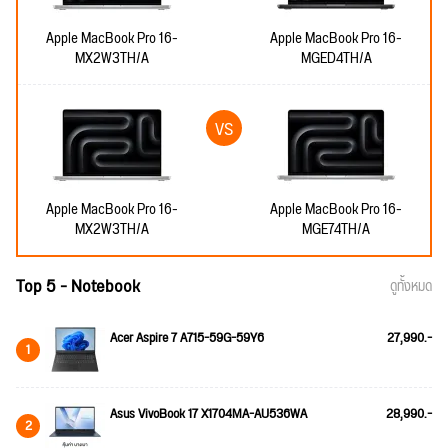
Apple MacBook Pro 16-
Apple MacBook Pro 16-
MX2W3TH/A
MGED4TH/A
Apple MacBook Pro 16-
Apple MacBook Pro 16-
MX2W3TH/A
MGE74TH/A
Top 5 - Notebook
ดูทั้งหมด
Acer Aspire 7 A715-59G-59Y6
27,990.-
1
Asus VivoBook 17 X1704MA-AU536WA
28,990.-
2