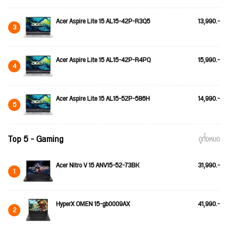
Acer Aspire Lite 15 AL15-42P-R3Q5
13,990.-
3
Acer Aspire Lite 15 AL15-42P-R4PQ
15,990.-
4
Acer Aspire Lite 15 AL15-52P-586H
14,990.-
5
Top 5 - Gaming
ดูทั้งหมด
Acer Nitro V 15 ANV15-52-73BK
31,990.-
1
HyperX OMEN 15-gb0009AX
41,990.-
2