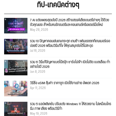
ทิป-เทคนิคต่างๆ
7 AI แต่งเพลงสุดเจ๋งปี 2026 สร้างสรรค์เสียงดนตรีง่ายๆ ได้ด้วย
ตัวคุณเอง สำหรับคนรักดนตรีและคอนเทนต์ครีเอเตอร์มือใหม่
May 28, 2026
รวม 10 ปัญหาคอมเล่นเกมกระตุก เกมช้า เฟรมเรตตกที่เกมเมอร์เจอ
บ่อยปี 2026 พร้อมวิธีแก้ไข ให้คุณสนุกต่อได้ไม่สะดุด
Jul 16, 2026
รวม 6 วิธีแก้ปัญหาแบตโน้ตบุ๊ก ชาร์จไม่เข้า เปิดไม่ติด แบตเสื่อม ทำ
อย่างไรปี 2026
Jun 8, 2026
วิธีซื้อ eSIM คุ้มค่า ราคาถูก เปิดใช้งานง่าย อัพเดท 2026
Apr 11, 2026
รวม 5 แอปพลิเคชัน ปรับแต่ง Windows 11 ให้สวยงาม ไม่เหมือนใคร
ธีม ภาพ เสียง พร้อมวิธีทำ
May 19, 2026