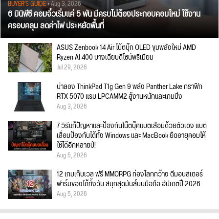
BUYER'S GUIDE
• Aug 3, 2026
6 มินิพีซี คอมจิ๋วเริ่มแค่ 5 พัน มีครบไม่ต้องประกอบคอมใหม่ ใช้งาน
ครอบคลุม ลดค่าไฟ ประหยัดพื้นที่
ASUS Zenbook 14 Air โน้ตบุ๊ก OLED ขุมพลังใหม่ AMD
Ryzen AI 400 บางเฉียบดีไซน์พรีเมียม
Jul 29, 2026
น่าลอง ThinkPad T1g Gen 9 พลัง Panther Lake กราฟิก
RTX 5070 แรม LPCAMM2 สู้งานหนักและเกมมิ่ง
Aug 3, 2026
7 วิธีแก้ปัญหาและป้องกันโน๊ตบุ๊คแบตเสื่อมด้วยตัวเอง แบต
เสื่อมป้องกันได้ทั้ง Windows และ MacBook ยืดอายุคอมให้
ใช้ได้อีกหลายปี!
Aug 5, 2026
12 เกมเก็บเวล ฟรี MMORPG ท่องโลกกว้าง ตีมอนสเตอร์
ฟาร์มของได้ทั้งวัน สนุกสุดมันส์บนมือถือ อัปเดตปี 2026
Aug 5, 2026