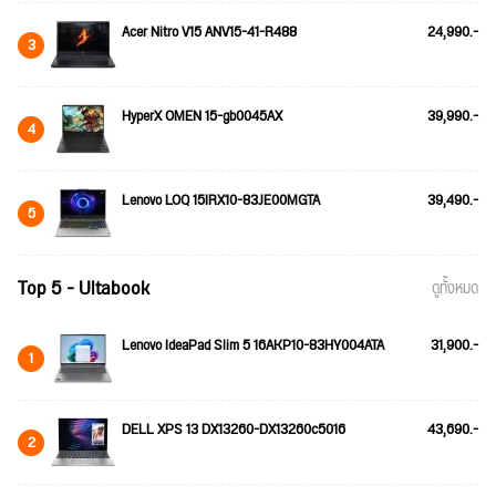
Acer Nitro V15 ANV15-41-R488
24,990.-
3
HyperX OMEN 15-gb0045AX
39,990.-
4
Lenovo LOQ 15IRX10-83JE00MGTA
39,490.-
5
Top 5 - Ultabook
ดูทั้งหมด
Lenovo IdeaPad Slim 5 16AKP10-83HY004ATA
31,900.-
1
DELL XPS 13 DX13260-DX13260c5016
43,690.-
2