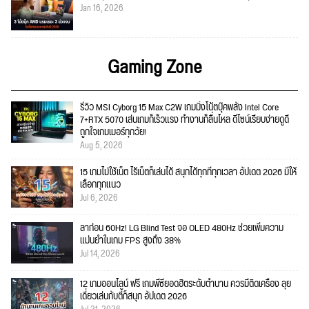
Jan 16, 2026
Gaming Zone
รีวิว MSI Cyborg 15 Max C2W เกมมิ่งโน้ตบุ๊คพลัง Intel Core
7+RTX 5070 เล่นเกมก็เร็วแรง ทำงานก็ลื่นไหล ดีไซน์เรียบง่ายดูดี
ถูกใจเกมเมอร์ทุกวัย!
Aug 5, 2026
15 เกมไม่ใช้เน็ต ไร้เน็ตก็เล่นได้ สนุกได้ทุกที่ทุกเวลา อัปเดต 2026 มีให้
เลือกทุกแนว
Jul 6, 2026
ลาก่อน 60Hz! LG Blind Test จอ OLED 480Hz ช่วยเพิ่มความ
แม่นยำในเกม FPS สูงถึง 38%
Jul 14, 2026
12 เกมออนไลน์ ฟรี เกมพีซียอดฮิตระดับตำนาน ควรมีติดเครื่อง ลุย
เดี่ยวเล่นกับตี้ก็สนุก อัปเดต 2026