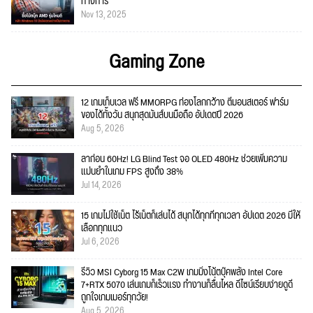
ทางการ
Nov 13, 2025
Gaming Zone
12 เกมเก็บเวล ฟรี MMORPG ท่องโลกกว้าง ตีมอนสเตอร์ ฟาร์ม
ของได้ทั้งวัน สนุกสุดมันส์บนมือถือ อัปเดตปี 2026
Aug 5, 2026
ลาก่อน 60Hz! LG Blind Test จอ OLED 480Hz ช่วยเพิ่มความ
แม่นยำในเกม FPS สูงถึง 38%
Jul 14, 2026
15 เกมไม่ใช้เน็ต ไร้เน็ตก็เล่นได้ สนุกได้ทุกที่ทุกเวลา อัปเดต 2026 มีให้
เลือกทุกแนว
Jul 6, 2026
รีวิว MSI Cyborg 15 Max C2W เกมมิ่งโน้ตบุ๊คพลัง Intel Core
7+RTX 5070 เล่นเกมก็เร็วแรง ทำงานก็ลื่นไหล ดีไซน์เรียบง่ายดูดี
ถูกใจเกมเมอร์ทุกวัย!
Aug 5, 2026