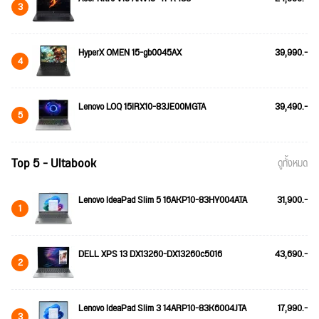
3
HyperX OMEN 15-gb0045AX
39,990.-
4
Lenovo LOQ 15IRX10-83JE00MGTA
39,490.-
5
Top 5 - Ultabook
ดูทั้งหมด
Lenovo IdeaPad Slim 5 16AKP10-83HY004ATA
31,900.-
1
DELL XPS 13 DX13260-DX13260c5016
43,690.-
2
Lenovo IdeaPad Slim 3 14ARP10-83K6004JTA
17,990.-
3