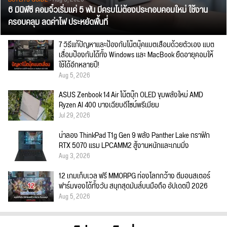
6 มินิพีซี คอมจิ๋วเริ่มแค่ 5 พัน มีครบไม่ต้องประกอบคอมใหม่ ใช้งาน
ครอบคลุม ลดค่าไฟ ประหยัดพื้นที่
7 วิธีแก้ปัญหาและป้องกันโน๊ตบุ๊คแบตเสื่อมด้วยตัวเอง แบต
เสื่อมป้องกันได้ทั้ง Windows และ MacBook ยืดอายุคอมให้
ใช้ได้อีกหลายปี!
Aug 5, 2026
ASUS Zenbook 14 Air โน้ตบุ๊ก OLED ขุมพลังใหม่ AMD
Ryzen AI 400 บางเฉียบดีไซน์พรีเมียม
Jul 29, 2026
น่าลอง ThinkPad T1g Gen 9 พลัง Panther Lake กราฟิก
RTX 5070 แรม LPCAMM2 สู้งานหนักและเกมมิ่ง
Aug 3, 2026
12 เกมเก็บเวล ฟรี MMORPG ท่องโลกกว้าง ตีมอนสเตอร์
ฟาร์มของได้ทั้งวัน สนุกสุดมันส์บนมือถือ อัปเดตปี 2026
Aug 5, 2026