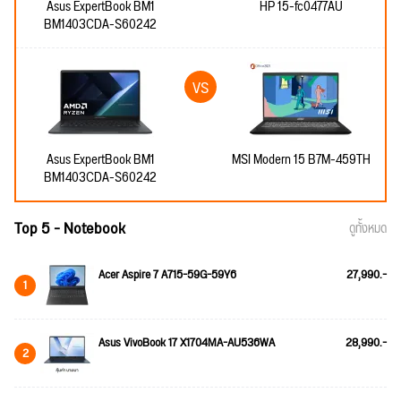
Asus ExpertBook BM1
HP 15-fc0477AU
BM1403CDA-S60242
Asus ExpertBook BM1
MSI Modern 15 B7M-459TH
BM1403CDA-S60242
Top 5 - Notebook
ดูทั้งหมด
Acer Aspire 7 A715-59G-59Y6
27,990.-
1
Asus VivoBook 17 X1704MA-AU536WA
28,990.-
2