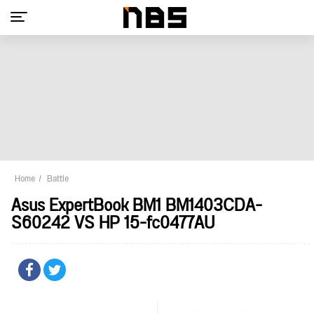
Home
Battle
Asus ExpertBook BM1 BM1403CDA-
S60242 VS HP 15-fc0477AU