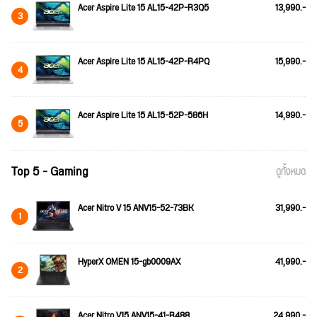
Acer Aspire Lite 15 AL15-42P-R3Q5
13,990.-
3
Acer Aspire Lite 15 AL15-42P-R4PQ
15,990.-
4
Acer Aspire Lite 15 AL15-52P-586H
14,990.-
5
Top 5 - Gaming
ดูทั้งหมด
Acer Nitro V 15 ANV15-52-73BK
31,990.-
1
HyperX OMEN 15-gb0009AX
41,990.-
2
Acer Nitro V15 ANV15-41-R488
24,990.-