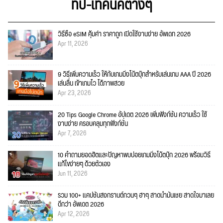
ทิป-เทคนิคต่างๆ
วิธีซื้อ eSIM คุ้มค่า ราคาถูก เปิดใช้งานง่าย อัพเดท 2026
Apr 11, 2026
9 วิธีเพิ่มความเร็ว ให้กับเกมมิ่งโน้ตบุ๊กสำหรับเล่นเกม AAA ปี 2026
เล่นลื่น เข้าเกมไว ได้ภาพสวย
Apr 23, 2026
20 Tips Google Chrome อัปเดต 2026 เพิ่มฟังก์ชั่น ความเร็ว ใช้
งานง่าย ครอบคลุมทุกฟังก์ชั่น
Apr 7, 2026
10 คำถามยอดฮิตและปัญหาพบบ่อยเกมมิ่งโน้ตบุ๊ก 2026 พร้อมวิธี
แก้ไขง่ายๆ ด้วยตัวเอง
Jun 11, 2026
รวม 100+ แคปชั่นสงกรานต์กวนๆ ฮาๆ สาดน้ำมันเชย สาดใจมาเลย
ดีกว่า อัพเดต 2026
Apr 12, 2026