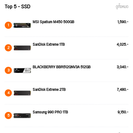
Top 5 - SSD
ดูทั้งหมด
MSI Spatium M450 500GB
1,590.-
1
SanDisk Extreme 1TB
4,025.-
2
BLACKBERRY BBR512GNV3A 512GB
3,040.-
3
SanDisk Extreme 2TB
7,480.-
4
Samsung 990 PRO 1TB
9,150.-
5