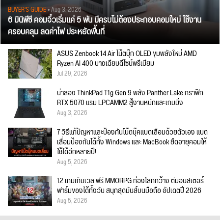
BUYER'S GUIDE
• Aug 3, 2026
6 มินิพีซี คอมจิ๋วเริ่มแค่ 5 พัน มีครบไม่ต้องประกอบคอมใหม่ ใช้งาน
ครอบคลุม ลดค่าไฟ ประหยัดพื้นที่
ASUS Zenbook 14 Air โน้ตบุ๊ก OLED ขุมพลังใหม่ AMD
Ryzen AI 400 บางเฉียบดีไซน์พรีเมียม
Jul 29, 2026
น่าลอง ThinkPad T1g Gen 9 พลัง Panther Lake กราฟิก
RTX 5070 แรม LPCAMM2 สู้งานหนักและเกมมิ่ง
Aug 3, 2026
7 วิธีแก้ปัญหาและป้องกันโน๊ตบุ๊คแบตเสื่อมด้วยตัวเอง แบต
เสื่อมป้องกันได้ทั้ง Windows และ MacBook ยืดอายุคอมให้
ใช้ได้อีกหลายปี!
Aug 5, 2026
12 เกมเก็บเวล ฟรี MMORPG ท่องโลกกว้าง ตีมอนสเตอร์
ฟาร์มของได้ทั้งวัน สนุกสุดมันส์บนมือถือ อัปเดตปี 2026
Aug 5, 2026