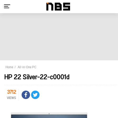
Home
All-in-One PC
HP 22 Silver-22-c0001d
3712
VIEWS