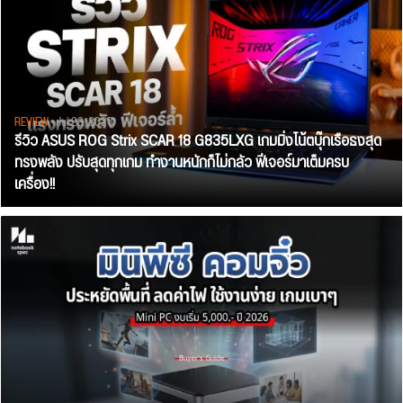
REVIEW
• Jul 28, 2026
รีวิว ASUS ROG Strix SCAR 18 G835LXG เกมมิ่งโน้ตบุ๊กเรือธงสุด
ทรงพลัง ปรับสุดทุกเกม ทำงานหนักก็ไม่กลัว ฟีเจอร์มาเต็มครบ
เครื่อง!!