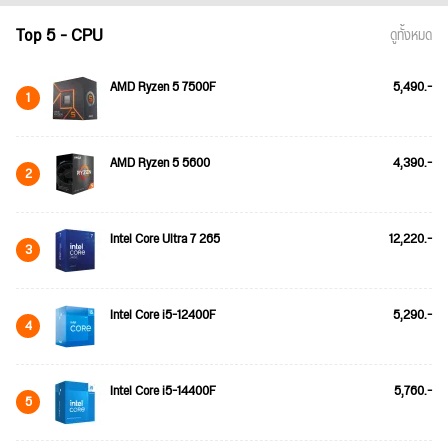
Top 5 - CPU
ดูทั้งหมด
AMD Ryzen 5 7500F
5,490.-
1
AMD Ryzen 5 5600
4,390.-
2
Intel Core Ultra 7 265
12,220.-
3
Intel Core i5-12400F
5,290.-
4
Intel Core i5-14400F
5,760.-
5