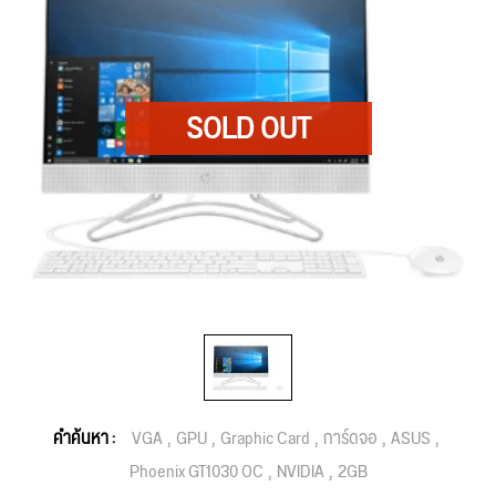
คำค้นหา :
VGA
GPU
Graphic Card
การ์ดจอ
ASUS
Phoenix GT1030 OC
NVIDIA
2GB