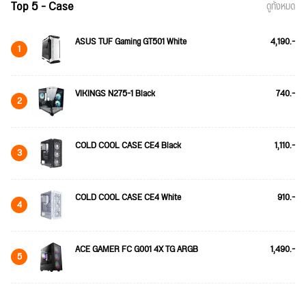
Top 5 - Case
ดูทั้งหมด
ASUS TUF Gaming GT501 White
4,190.-
1
VIKINGS N275-1 Black
740.-
2
COLD COOL CASE CE4 Black
1,110.-
3
COLD COOL CASE CE4 White
910.-
4
ACE GAMER FC G001 4X TG ARGB
1,490.-
5