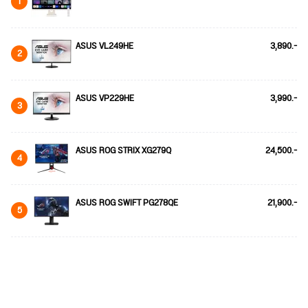
1
ASUS VL249HE
3,890.-
2
ASUS VP229HE
3,990.-
3
ASUS ROG STRIX XG279Q
24,500.-
4
ASUS ROG SWIFT PG278QE
21,900.-
5