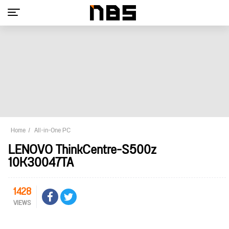
Home
All-in-One PC
LENOVO ThinkCentre-S500z
10K30047TA
1428
VIEWS