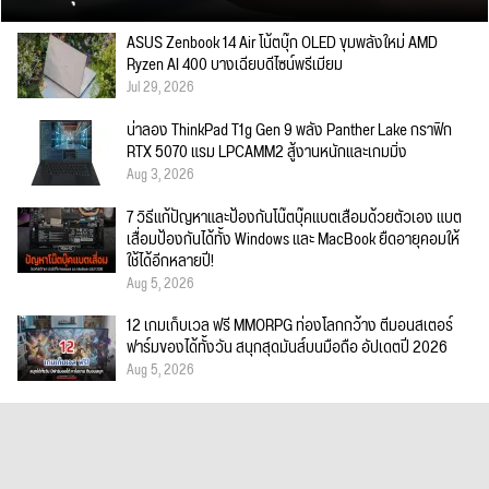
ASUS Zenbook 14 Air โน้ตบุ๊ก OLED ขุมพลังใหม่ AMD
Ryzen AI 400 บางเฉียบดีไซน์พรีเมียม
Jul 29, 2026
น่าลอง ThinkPad T1g Gen 9 พลัง Panther Lake กราฟิก
RTX 5070 แรม LPCAMM2 สู้งานหนักและเกมมิ่ง
Aug 3, 2026
7 วิธีแก้ปัญหาและป้องกันโน๊ตบุ๊คแบตเสื่อมด้วยตัวเอง แบต
เสื่อมป้องกันได้ทั้ง Windows และ MacBook ยืดอายุคอมให้
ใช้ได้อีกหลายปี!
Aug 5, 2026
12 เกมเก็บเวล ฟรี MMORPG ท่องโลกกว้าง ตีมอนสเตอร์
ฟาร์มของได้ทั้งวัน สนุกสุดมันส์บนมือถือ อัปเดตปี 2026
Aug 5, 2026