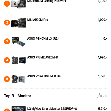
MSI B650M Gaming Plus WIFI
3,790.-
1
MSI A520M Pro
1,990.-
2
ASUS P8H61-M LX (R2)
0.-
3
ASUS PRIME A520M-K
1,920.-
4
ASUS Prime H610M-K D4
1,790.-
5
Top 5 - Monitor
ดูทั้งหมด
LG MyView Smart Monitor 32SR50F-W
5,910.-