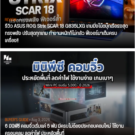
REVIEW
• Jul 28, 2026
รีวิว ASUS ROG Strix SCAR 18 G835LXG เกมมิ่งโน้ตบุ๊กเรือธงสุด
ทรงพลัง ปรับสุดทุกเกม ทำงานหนักก็ไม่กลัว ฟีเจอร์มาเต็มครบ
เครื่อง!!
BUYER'S GUIDE
• Aug 3, 2026
6 มินิพีซี คอมจิ๋วเริ่มแค่ 5 พัน มีครบไม่ต้องประกอบคอมใหม่ ใช้งาน
ครอบคลุม ลดค่าไฟ ประหยัดพื้นที่