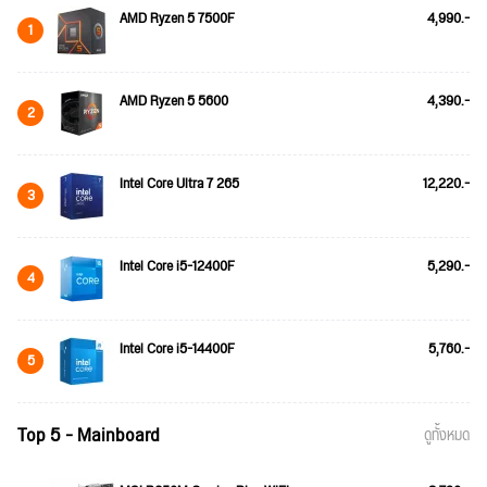
AMD Ryzen 5 7500F
4,990.-
1
AMD Ryzen 5 5600
4,390.-
2
Intel Core Ultra 7 265
12,220.-
3
Intel Core i5-12400F
5,290.-
4
Intel Core i5-14400F
5,760.-
5
Top 5 - Mainboard
ดูทั้งหมด