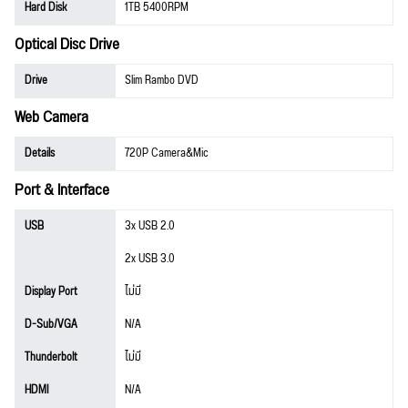
Hard Disk
1TB 5400RPM
Optical Disc Drive
Drive
Slim Rambo DVD
Web Camera
Details
720P Camera&Mic
Port & Interface
USB
3x USB 2.0
2x USB 3.0
Display Port
ไม่มี
D-Sub/VGA
N/A
Thunderbolt
ไม่มี
HDMI
N/A