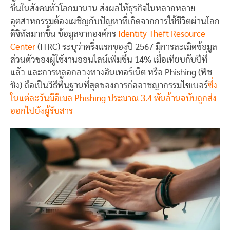
ขึ้นในสังคมทั่วโลกมานาน ส่งผลให้ธุรกิจในหลากหลาย
อุตสาหกรรมต้องเผชิญกับปัญหาที่เกิดจากการใช้ชีวิตผ่านโลก
ดิจิทัลมากขึ้น ข้อมูลจากองค์กร
Identity Theft Resource
Center
(ITRC) ระบุว่าครึ่งแรกของปี 2567 มีการละเมิดข้อมูล
ส่วนตัวของผู้ใช้งานออนไลน์เพิ่มขึ้น 14% เมื่อเทียบกับปีที่
แล้ว และการหลอกลวงทางอินเทอร์เน็ต หรือ Phishing (ฟิช
ชิง) ถือเป็นวิธีพื้นฐานที่สุดของการก่ออาชญากรรมไซเบอร์
ซึ่ง
ในแต่ละวันมีอีเมล Phishing ประมาณ 3.4 พันล้านฉบับถูกส่ง
ออกไปยังผู้รับสาร