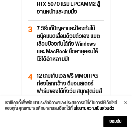
RTX 5070 แรม LPCAMM2 สู้
งานหนักและเกมมิ่ง
7 วิธีแก้ปัญหาและป้องกันโน๊
ตบุ๊คแบตเสื่อมด้วยตัวเอง แบต
เสื่อมป้องกันได้ทั้ง Windows
และ MacBook ยืดอายุคอมให้
ใช้ได้อีกหลายปี!
12 เกมเก็บเวล ฟรี MMORPG
ท่องโลกกว้าง ตีมอนสเตอร์
ฟาร์มของได้ทั้งวัน สนุกสุดมันส์
บนมือถือ อัปเดตปี 2026
เราใช้คุกกี้เพื่อพัฒนาประสิทธิภาพ และประสบการณ์ที่ดีในการใช้เว็บไซต์
ของคุณ คุณสามารถศึกษารายละเอียดได้ที่
นโยบายความเป็นส่วนตัว
รีวิว MSI Cyborg 15 Max C2W
ยอมรับ
เกมมิ่งโน้ตบุ๊คพลัง Intel Core
7+RTX 5070 เล่นเกมก็เร็วแรง