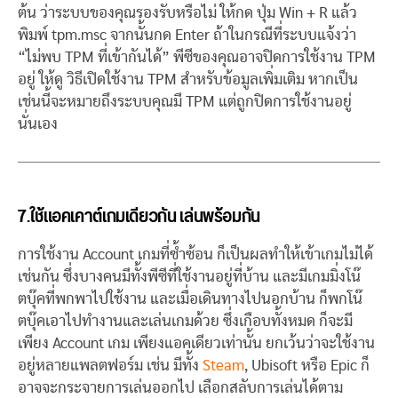
ต้น ว่าระบบของคุณรองรับหรือไม่ ให้กด ปุ่ม Win + R แล้ว
พิมพ์ tpm.msc จากนั้นกด Enter ถ้าในกรณีที่ระบบแจ้งว่า
“ไม่พบ TPM ที่เข้ากันได้” พีซีของคุณอาจปิดการใช้งาน TPM
อยู่ ให้ดู วิธีเปิดใช้งาน TPM สําหรับข้อมูลเพิ่มเติม หากเป็น
เช่นนี้จะหมายถึงระบบคุณมี TPM แต่ถูกปิดการใช้งานอยู่
นั่นเอง
7.ใช้แอคเคาต์เกมเดียวกัน เล่นพร้อมกัน
การใช้งาน Account เกมที่ซ้ำซ้อน ก็เป็นผลทำให้เข้าเกมไม่ได้
เช่นกัน ซึ่งบางคนมีทั้งพีซีที่ใช้งานอยู่ที่บ้าน และมีเกมมิ่งโน๊
ตบุ๊คที่พกพาไปใช้งาน และเมื่อเดินทางไปนอกบ้าน ก็พกโน๊
ตบุ๊คเอาไปทำงานและเล่นเกมด้วย ซึ่งเกือบทั้งหมด ก็จะมี
เพียง Account เกม เพียงแอคเดียวเท่านั้น ยกเว้นว่าจะใช้งาน
อยู่หลายแพลตฟอร์ม เช่น มีทั้ง
Steam
, Ubisoft หรือ Epic ก็
อาจจะกระจายการเล่นออกไป เลือกสลับการเล่นได้ตาม