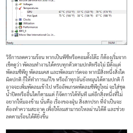
วิธีการลดความร้อน หากเป็นพีซีหรือคอมตั้งโต๊ะ ก็ต้องเริ่มจาก
เช็คดูว่า พัดลมทำงานได้ครบทุกตัวตามปกติหรือไม่ มีตั้งแต่
พัดลมซีพียู พัดลมเคส และพัดลมการ์ดจอ หากมีสิ่งหนึ่งสิ่งใด
ผิดปกติ ก็ให้ทำการแก้ไข หรือถ้าทุกอันยังหมุนได้ตามปกติ ก็
อาจจะเพิ่มพัดลมเข้าไป หรืออัพเกรดพัดลมซีพียูใหม่ จะใส่ชุด
น้ำปิดหรืออื่นใดก็ตามแต่ ก็จัดการได้ทันที แต่อีกสิ่งหนึ่งที่ไม่
อยากให้มองข้าม นั่นคือ เรื่องของฝุ่น สิ่งสกปรก ที่จำเป็นจะ
ต้องทำความสะอาด เพื่อให้ลมสามารถไหลผ่านได้ดี และช่วย
ลดคามร้อนได้ดียิ่งขึ้น