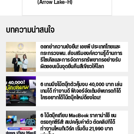
(Arrow Lake-H)
บทความน่าสนใจ
ตอกย้ำความยั่งยืน! เอชพี ประเทศไทยและ
กระทรวงพม. ส่งเสริมองค์ความรู้ด้านการ
รีไซเคิลและการจัดการทรัพยากรอย่างรับ
ผิดชอบเน้นจุดยืนคืนสีเขียวให้โลก
6 เกมมิ่งโน้ตบุ๊กตัวคุ้มงบ 40,000 บาท เล่น
เกมได้ ทำงานดี ฟีเจอร์จัดเต็มอัพเกรดก็ได้
ใครอยากได้โน้ตบุ๊คใหม่ต้องโดน!
6 โน้ตบุ๊คเทียบ MacBook ราคาน่าใช้ ชน
ตรงทุกซีรีส์! สเปคคุ้มค่าตัว ตัดคลิปก็ได้
ทำงานไหนก็เวิร์ค เริ่มต้น 21,990 บาท