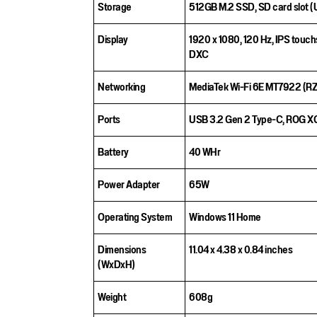
Storage
512GB M.2 SSD, SD card slot (
Display
1920 x 1080, 120 Hz, IPS touch
DXC
Networking
MediaTek Wi-Fi 6E MT7922 (RZ6
Ports
USB 3.2 Gen 2 Type-C, ROG XG M
Battery
40 WHr
Power Adapter
65W
Operating System
Windows 11 Home
Dimensions
11.04 x 4.38 x 0.84 inches
(WxDxH)
Weight
608g