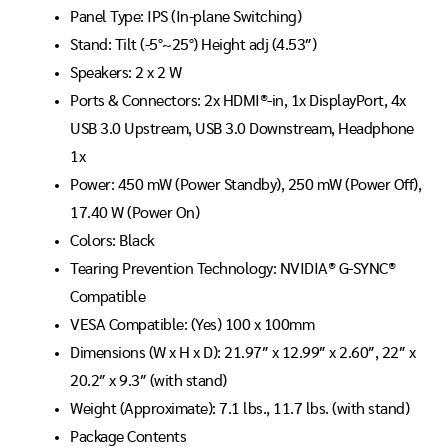
Panel Type: IPS (In-plane Switching)
Stand: Tilt (-5°~25°) Height adj (4.53″)
Speakers: 2 x 2 W
Ports & Connectors: 2x HDMI®-in, 1x DisplayPort, 4x
USB 3.0 Upstream, USB 3.0 Downstream, Headphone
1x
Power: 450 mW (Power Standby), 250 mW (Power Off),
17.40 W (Power On)
Colors: Black
Tearing Prevention Technology: NVIDIA® G-SYNC®
Compatible
VESA Compatible: (Yes) 100 x 100mm
Dimensions (W x H x D): 21.97″ x 12.99″ x 2.60″, 22″ x
20.2″ x 9.3″ (with stand)
Weight (Approximate): 7.1 lbs., 11.7 lbs. (with stand)
Package Contents