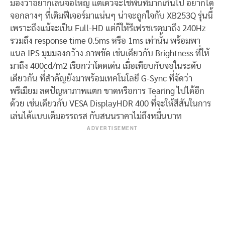
มองว่าอยากเล่นจอใหญ่ แต่เด๋วจะใช้พื้นที่มากเกินไป อยากได้
จอกลางๆ ที่เติมฟีเจอร์มาแน่นๆ น่าจะถูกใจกับ XB253Q รุ่นนี้
เพราะถึงแม้จะเป็น Full-HD แต่ก็ให้รีเฟรชเรตมาถึง 240Hz
รวมถึง response time 0.5ms หรือ 1ms เท่านั้น พร้อมพา
แนล IPS มุมมองกว้าง ภาพชัด เช่นเดียวกับ Brightness ที่ให้
มาถึง 400cd/m2 เรียกว่าโดดเด่น เมื่อเทียบกับจอในระดับ
เดียวกัน ที่สำคัญยังมาพร้อมเทคโนโลยี G-Sync ที่จัดว่า
พรีเมียม ลดปัญหาภาพแตก ขาดหรือการ Tearing ไปได้อีก
ด้วย เช่นเดียวกับ VESA DisplayHDR 400 ที่จะให้สีสันในการ
เล่นได้แบบเต็มอรรถรส กับสนนราคาไม่ถึงหมื่นบาท
ADVERTISEMENT