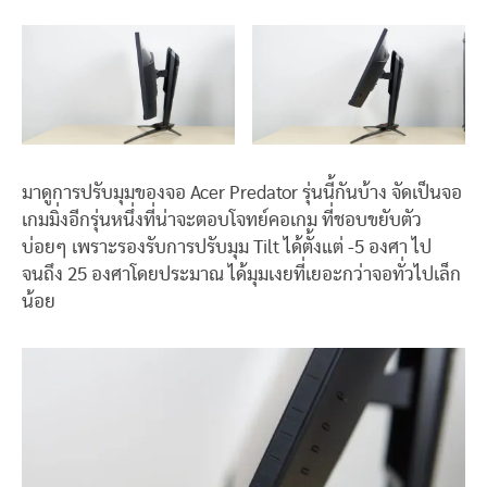
มาดูการปรับมุมของจอ Acer Predator รุ่นนี้กันบ้าง จัดเป็นจอ
เกมมิ่งอีกรุ่นหนึ่งที่น่าจะตอบโจทย์คอเกม ที่ชอบขยับตัว
บ่อยๆ เพราะรองรับการปรับมุม Tilt ได้ตั้งแต่ -5 องศา ไป
จนถึง 25 องศาโดยประมาณ ได้มุมเงยที่เยอะกว่าจอทั่วไปเล็ก
น้อย