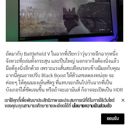
ถัดมากับ Battlefield V ในฉากที่เรียกว่าวุ่นวายอีกฉากหนึ่ง
จังหวะที่ถล่มทั้งกระสุน และปืนใหญ่ นอกจากใจต้องนิ่งแล้ว
มือต้องนิ่งอีกด้วย เพราะแรงสั่นสะเทือนรอบข้างมีผลกับคุณ
ฉากนี้คุณอาจปรับ Black Boost ให้ตัวเลขลดลงหน่อย จะ
ค่อยๆ ให้คุณมองเห็นศัตรู ที่แทบจะกลืนไปกับฉากที่เป็น
บังเกอร์ได้ชัดเจนขึ้น หรือถ้าจะเอามันส์ ก็อาจจะเปิดเป็น HDR
ไปเลยถ้าคุณชอบ
เราใช้คุกกี้เพื่อพัฒนาประสิทธิภาพ และประสบการณ์ที่ดีในการใช้เว็บไซต์
ของคุณ คุณสามารถศึกษารายละเอียดได้ที่
นโยบายความเป็นส่วนตัว
ยอมรับ