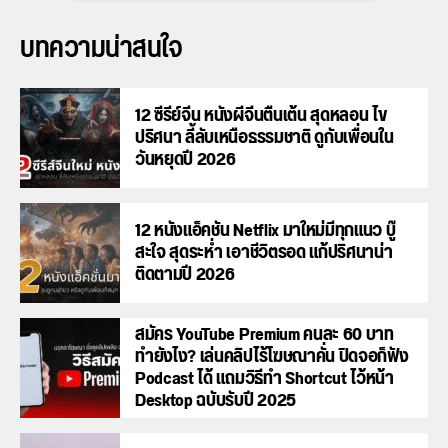
บทความน่าสนใจ
12 ซีรีย์จีน หนังผีจีนตื่นเต้น สุดหลอน ไข
ปริศนา ลี้ลับเหนือธรรมชาติ ดูกับเพื่อนใน
วันหยุดปี 2026
12 หนังแอ็คชั่น Netflix มาใหม่มีทุกแนว บู๊
สะใจ สุดระห่ำ เอาชีวิตรอด แก้ปริศนาน่า
ติดตามปี 2026
สมัคร YouTube Premium คนละ 60 บาท
ทำยังไง? เล่นคลิปไร้โฆษณาคั่น ปิดจอก็ฟัง
Podcast ได้ แถมวิธีทำ Shortcut ไว้หน้า
Desktop ฉบับรับปี 2025