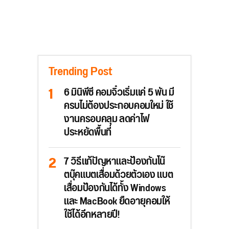
Trending Post
6 มินิพีซี คอมจิ๋วเริ่มแค่ 5 พัน มี
ครบไม่ต้องประกอบคอมใหม่ ใช้
งานครอบคลุม ลดค่าไฟ
ประหยัดพื้นที่
7 วิธีแก้ปัญหาและป้องกันโน๊
ตบุ๊คแบตเสื่อมด้วยตัวเอง แบต
เสื่อมป้องกันได้ทั้ง Windows
และ MacBook ยืดอายุคอมให้
ใช้ได้อีกหลายปี!