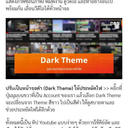
แสดงภาพซ้อนภาพ) พิมพ์งาน ดูวีดีโอ และทำอย่างอื่นไป
พร้อมกัน เลื่อนวีดีโอได้ทั่วหน้าจอ
ปรับเป็นหน้าจอดำ (Dark Theme) ให้ประหยัดไฟ
>> คลิ๊กที่
ปุ่มมุมบนขวาที่เป็น Account ของเรา แล้วเลือก Dark Theme
จะเปลี่ยนจาก Theme สีขาว ไปเป็นสีดำ ให้ดูสบายตาและ
ช่วยประหยัดไฟได้อีกด้วย
ทั้งหมดนี้เป็น ทิป Youtube แบบง่ายๆ ด้วยการใช้คีย์ลัด และ