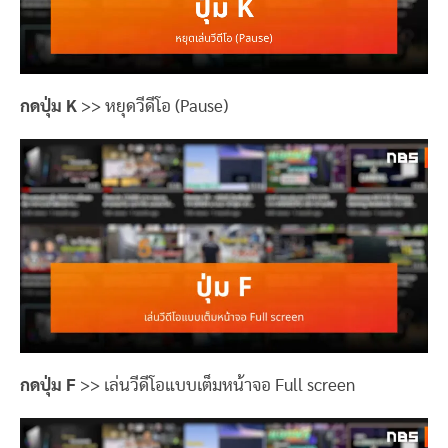
กดปุ่ม K
>> หยุดวีดีโอ (Pause)
กดปุ่ม F
>> เล่นวีดีโอแบบเต็มหน้าจอ Full screen