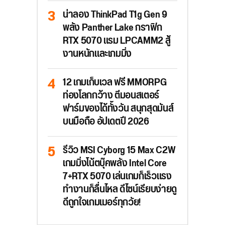
น่าลอง ThinkPad T1g Gen 9
พลัง Panther Lake กราฟิก
RTX 5070 แรม LPCAMM2 สู้
งานหนักและเกมมิ่ง
12 เกมเก็บเวล ฟรี MMORPG
ท่องโลกกว้าง ตีมอนสเตอร์
ฟาร์มของได้ทั้งวัน สนุกสุดมันส์
บนมือถือ อัปเดตปี 2026
รีวิว MSI Cyborg 15 Max C2W
เกมมิ่งโน้ตบุ๊คพลัง Intel Core
7+RTX 5070 เล่นเกมก็เร็วแรง
ทำงานก็ลื่นไหล ดีไซน์เรียบง่ายดู
ดีถูกใจเกมเมอร์ทุกวัย!