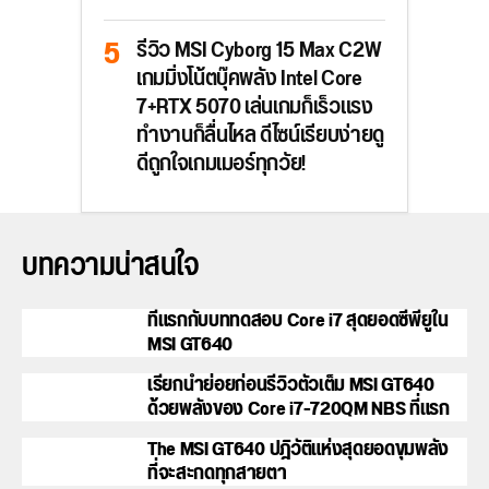
รีวิว MSI Cyborg 15 Max C2W
เกมมิ่งโน้ตบุ๊คพลัง Intel Core
7+RTX 5070 เล่นเกมก็เร็วแรง
ทำงานก็ลื่นไหล ดีไซน์เรียบง่ายดู
ดีถูกใจเกมเมอร์ทุกวัย!
บทความน่าสนใจ
ที่แรกกับบททดสอบ Core i7 สุดยอดซีพียูใน
MSI GT640
เรียกน้ำย่อยก่อนรีวิวตัวเต็ม MSI GT640
ด้วยพลังของ Core i7-720QM NBS ที่แรก
The MSI GT640 ปฎิวัติแห่งสุดยอดขุมพลัง
ที่จะสะกดทุกสายตา