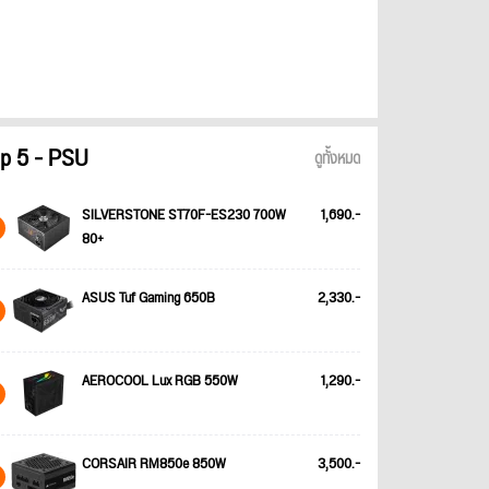
p 5 - PSU
ดูทั้งหมด
SILVERSTONE ST70F-ES230 700W
1,690.-
80+
ASUS Tuf Gaming 650B
2,330.-
AEROCOOL Lux RGB 550W
1,290.-
CORSAIR RM850e 850W
3,500.-