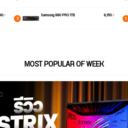
90.-
Samsung 990 PRO 1TB
9,150.-
5
5
MOST POPULAR OF WEEK