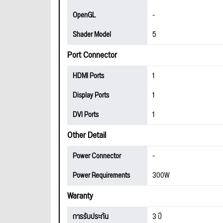
OpenGL
-
Shader Model
5
Port Connector
HDMI Ports
1
Display Ports
1
DVI Ports
1
Other Detail
Power Connector
-
Power Requirements
300W
Waranty
การรับประกัน
3 ปี