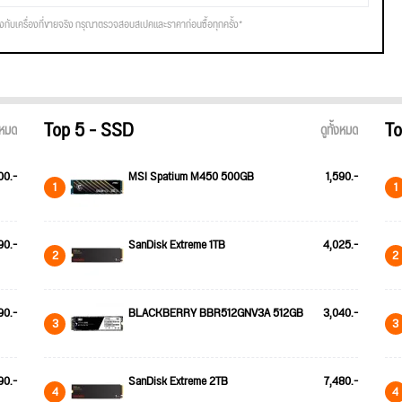
รงกับเครื่องที่ขายจริง กรุณาตรวจสอบสเปคและราคาก่อนซื้อทุกครั้ง*
Top 5 - SSD
To
้งหมด
ดูทั้งหมด
00.-
MSI Spatium M450 500GB
1,590.-
1
1
90.-
SanDisk Extreme 1TB
4,025.-
2
2
90.-
BLACKBERRY BBR512GNV3A 512GB
3,040.-
3
3
90.-
SanDisk Extreme 2TB
7,480.-
4
4