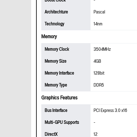
Boost Clock
-
Architechture
Pascal
Technology
14nm
Memory
Memory Clock
3504MHz
Memory Size
4GB
Memory Interface
128bit
Memory Type
DDR5
Graphics Features
Bus Interface
PCI Express 3.0 x16
Multi-GPU Supports
-
DirectX
12