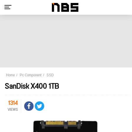
Home
Pc Component
SSD
SanDisk X400 1TB
1314
VIEWS