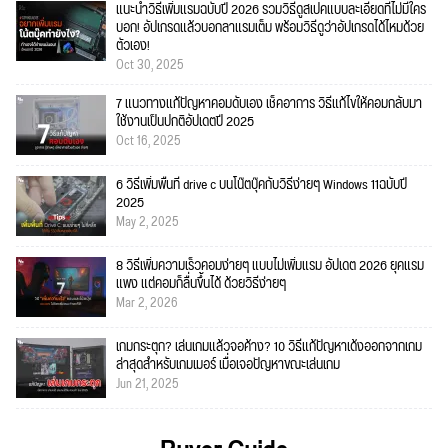
แนะนำวิธีเพิ่มแรมฉบับปี 2026 รวมวิธีดูสเปคแบบละเอียดที่ไม่มีใคร
บอก! อัปเกรดแล้วบอกลาแรมเต็ม พร้อมวิธีดูว่าอัปเกรดได้ไหมด้วย
ตัวเอง!
Oct 30, 2025
7 แนวทางแก้ปัญหาคอมดับเอง เช็คอาการ วิธีแก้ไขให้คอมกลับมา
ใช้งานเป็นปกติอัปเดตปี 2025
Oct 16, 2025
6 วิธีเพิ่มพื้นที่ drive c บนโน๊ตบุ๊คกับวิธีง่ายๆ Windows 11ฉบับปี
2025
May 2, 2025
8 วิธีเพิ่มความเร็วคอมง่ายๆ แบบไม่เพิ่มแรม อัปเดต 2026 ยุคแรม
แพง แต่คอมก็ลื่นขึ้นได้ ด้วยวิธีง่ายๆ
Mar 2, 2026
เกมกระตุก? เล่นเกมแล้วจอค้าง? 10 วิธีแก้ปัญหาเด้งออกจากเกม
ล่าสุดสำหรับเกมเมอร์ เมื่อเจอปัญหาขณะเล่นเกม
Jun 21, 2025