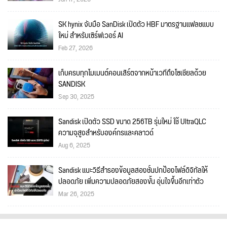
SK hynix จับมือ SanDisk เปิดตัว HBF มาตรฐานแฟลชแบบ
ใหม่ สำหรับเซิร์ฟเวอร์ AI
Feb 27, 2026
เก็บครบทุกโมเมนต์คอนเสิร์ตจากหน้าเวทีถึงโซเชียลด้วย
SANDISK
Sep 30, 2025
Sandisk เปิดตัว SSD ขนาด 256TB รุ่นใหม่ ใช้ UltraQLC
ความจุสูงสำหรับองค์กรและคลาวด์
Aug 6, 2025
Sandisk แนะวิธีสำรองข้อมูลสองชั้นปกป้องไฟล์ดิจิทัลให้
ปลอดภัย เพิ่มความปลอดภัยสองขั้น อุ่นใจขึ้นอีกเท่าตัว
Mar 26, 2025