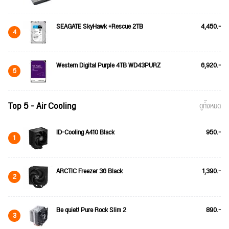
SEAGATE SkyHawk +Rescue 2TB
4,450.-
4
Western Digital Purple 4TB WD43PURZ
6,920.-
5
Top 5 - Air Cooling
ดูทั้งหมด
ID-Cooling A410 Black
950.-
1
ARCTIC Freezer 36 Black
1,390.-
2
Be quiet! Pure Rock Slim 2
890.-
3