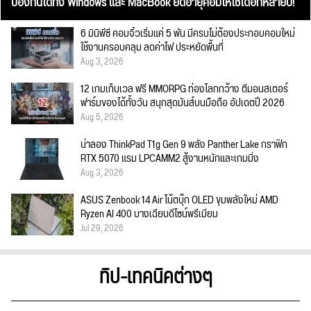
ป้องกันได้ทั้ง Windows และ MacBook ยืดอายุคอมให้ใช้ได้อีกหลายปี!
6 มินิพีซี คอมจิ๋วเริ่มแค่ 5 พัน มีครบไม่ต้องประกอบคอมใหม่
ใช้งานครอบคลุม ลดค่าไฟ ประหยัดพื้นที่
Aug 3, 2026
12 เกมเก็บเวล ฟรี MMORPG ท่องโลกกว้าง ตีมอนสเตอร์
ฟาร์มของได้ทั้งวัน สนุกสุดมันส์บนมือถือ อัปเดตปี 2026
Aug 5, 2026
น่าลอง ThinkPad T1g Gen 9 พลัง Panther Lake กราฟิก
RTX 5070 แรม LPCAMM2 สู้งานหนักและเกมมิ่ง
Aug 3, 2026
ASUS Zenbook 14 Air โน้ตบุ๊ก OLED ขุมพลังใหม่ AMD
Ryzen AI 400 บางเฉียบดีไซน์พรีเมียม
Jul 29, 2026
ทิป-เทคนิคต่างๆ