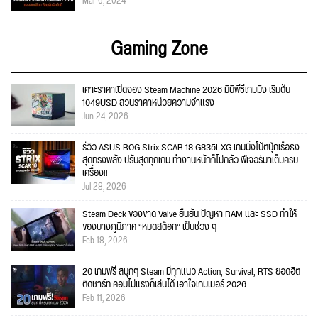
Mar 6, 2024
Gaming Zone
เคาะราคาเปิดจอง Steam Machine 2026 มินิพีซีเกมมิ่ง เริ่มต้น
1049USD สวนราคาหน่วยความจำแรง
Jun 24, 2026
รีวิว ASUS ROG Strix SCAR 18 G835LXG เกมมิ่งโน้ตบุ๊กเรือธง
สุดทรงพลัง ปรับสุดทุกเกม ทำงานหนักก็ไม่กลัว ฟีเจอร์มาเต็มครบ
เครื่อง!!
Jul 28, 2026
Steam Deck ของขาด Valve ยืนยัน ปัญหา RAM และ SSD ทำให้
ของบางภูมิภาค “หมดสต็อก” เป็นช่วง ๆ
Feb 18, 2026
20 เกมฟรี สนุกๆ Steam มีทุกแนว Action, Survival, RTS ยอดฮิต
ติดชาร์ท คอมไม่แรงก็เล่นได้ เอาใจเกมเมอร์ 2026
Feb 11, 2026