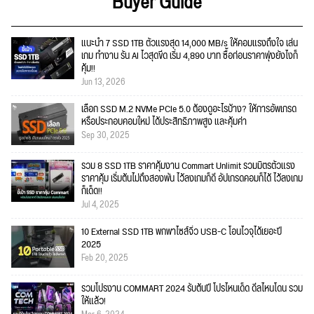
Buyer Guide
แนะนำ 7 SSD 1TB ตัวแรงสุด 14,000 MB/s ให้คอมแรงถึงใจ เล่น
เกม ทำงาน รัน AI ไวสุดขีด เริ่ม 4,890 บาท ซื้อก่อนราคาพุ่งยังไงก็
คุ้ม!!
Jun 13, 2026
เลือก SSD M.2 NVMe PCIe 5.0 ต้องดูอะไรบ้าง? ให้การอัพเกรด
หรือประกอบคอมใหม่ ได้ประสิทธิภาพสูง และคุ้มค่า
Sep 30, 2025
รวม 8 SSD 1TB ราคาคุ้มงาน Commart Unlimit รวมมิตรตัวแรง
ราคาคุ้ม เริ่มต้นไม่ถึงสองพัน ไว้ลงเกมก็ดี อัปเกรดคอมก็ได้ ไว้ลงเกม
ก็เด็ด!!
Jul 4, 2025
10 External SSD 1TB พกพาไซส์จิ๋ว USB-C โอนไวจุได้เยอะปี
2025
Feb 20, 2025
รวมโปรงาน COMMART 2024 รับต้นปี โปรไหนเด็ด ดีลไหนโดน รวม
ให้แล้ว!