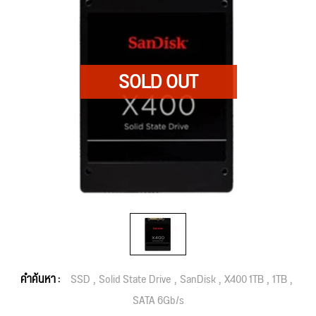
คำค้นหา :
SSD
Solid State Drive
SanDisk
X400 1TB
1TB
SATA 6Gb/s