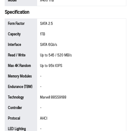
Model
X400 1TB
Specification
Form Factor
SATA 2.5
Capacity
1TB
Interface
SATA 6Gb/s
Read / Write
Up to 545 / 520 MB/s
Max 4K Random
Up to 95k IOPS
Memory Modules
-
Endurance (TBW)
-
Technology
Marvell 88SS9188
Controller
-
Protocal
AHCI
LED Lighting
-