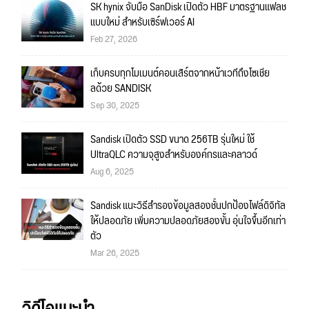
SK hynix จับมือ SanDisk เปิดตัว HBF มาตรฐานแฟลช
แบบใหม่ สำหรับเซิร์ฟเวอร์ AI
Feb 27, 2026
เก็บครบทุกโมเมนต์คอนเสิร์ตจากหน้าเวทีถึงโซเชีย
ลด้วย SANDISK
Sep 30, 2025
Sandisk เปิดตัว SSD ขนาด 256TB รุ่นใหม่ ใช้
UltraQLC ความจุสูงสำหรับองค์กรและคลาวด์
Aug 6, 2025
Sandisk แนะวิธีสำรองข้อมูลสองชั้นปกป้องไฟล์ดิจิทัล
ให้ปลอดภัย เพิ่มความปลอดภัยสองขั้น อุ่นใจขึ้นอีกเท่า
ตัว
Mar 26, 2025