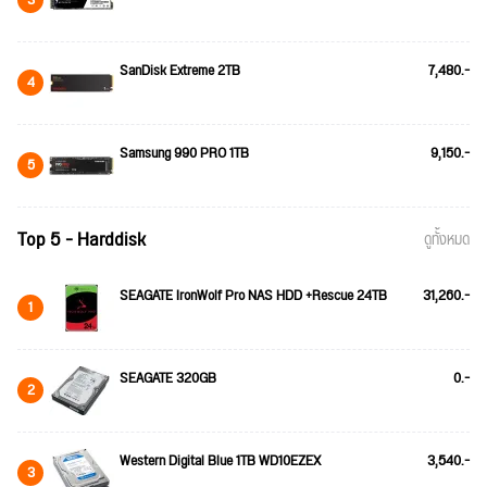
3
SanDisk Extreme 2TB
7,480.-
4
Samsung 990 PRO 1TB
9,150.-
5
Top 5 - Harddisk
ดูทั้งหมด
SEAGATE IronWolf Pro NAS HDD +Rescue 24TB
31,260.-
1
SEAGATE 320GB
0.-
2
Western Digital Blue 1TB WD10EZEX
3,540.-
3