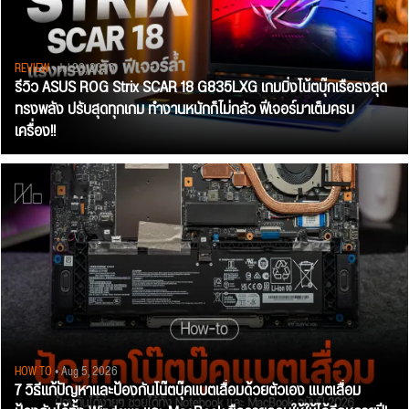
REVIEW
• Jul 28, 2026
รีวิว ASUS ROG Strix SCAR 18 G835LXG เกมมิ่งโน้ตบุ๊กเรือธงสุด
ทรงพลัง ปรับสุดทุกเกม ทำงานหนักก็ไม่กลัว ฟีเจอร์มาเต็มครบ
เครื่อง!!
HOW TO
• Aug 5, 2026
7 วิธีแก้ปัญหาและป้องกันโน๊ตบุ๊คแบตเสื่อมด้วยตัวเอง แบตเสื่อม