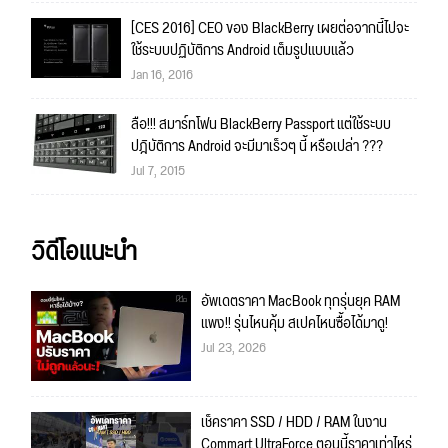
[CES 2016] CEO ของ BlackBerry เผยต่อจากนี้ไปจะ
ใช้ระบบปฏิบัติการ Android เต็มรูปแบบแล้ว
Jan 16, 2016
ลือ!!! สมาร์ทโฟน BlackBerry Passport แต่ใช้ระบบ
ปฎิบัติการ Android จะมีมาเร็วๆ นี้ หรือเปล่า ???
Jul 7, 2015
วิดีโอแนะนำ
อัพเดตราคา MacBook ทุกรุ่นยุค RAM
แพง!! รุ่นไหนคุ้ม สเปคไหนซื้อได้มาดู!
Jul 23, 2026
เช็คราคา SSD / HDD / RAM ในงาน
Commart UltraForce ตอนนี้ราคาเท่าไหร่