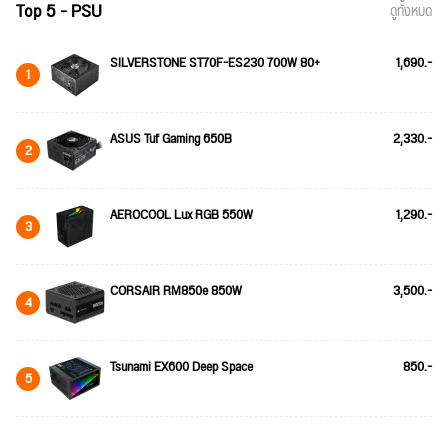
Top 5 - PSU
ดูทั้งหมด
SILVERSTONE ST70F-ES230 700W 80+
1,690.-
1
ASUS Tuf Gaming 650B
2,330.-
2
AEROCOOL Lux RGB 550W
1,290.-
3
CORSAIR RM850e 850W
3,500.-
4
Tsunami EX600 Deep Space
850.-
5