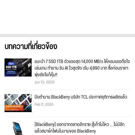
บทความที่เกี่ยวข้อง
แนะนำ 7 SSD 1TB ตัวแรงสุด 14,000 MB/s ให้คอมแรงถึงใจ
เล่นเกม ทำงาน รัน AI ไวสุดขีด เริ่ม 4,890 บาท ซื้อก่อนราคา
พุ่งยังไงก็คุ้ม!!
Jun 13, 2026
ปิดตำนาน BlackBerry บริษัท TCL ประกาศยุติการผลิตแล้ว
Feb 5, 2020
[BlackBerry] ออกจากตลาดอีกราย สู้เค้าไม่ไหว ... ไม่มีอีก
แล้วสมาร์ทโฟนในนามของ BlackBerry