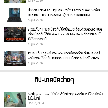
Jul 29, 2026
น่าลอง ThinkPad T1g Gen 9 พลัง Panther Lake กราฟิก
RTX 5070 แรม LPCAMM2 สู้งานหนักและเกมมิ่ง
Aug 3, 2026
7 วิธีแก้ปัญหาและป้องกันโน๊ตบุ๊คแบตเสื่อมด้วยตัวเอง แบต
เสื่อมป้องกันได้ทั้ง Windows และ MacBook ยืดอายุคอมให้
ใช้ได้อีกหลายปี!
Aug 5, 2026
12 เกมเก็บเวล ฟรี MMORPG ท่องโลกกว้าง ตีมอนสเตอร์
ฟาร์มของได้ทั้งวัน สนุกสุดมันส์บนมือถือ อัปเดตปี 2026
Aug 5, 2026
ทิป-เทคนิคต่างๆ
5 วิธี Update driver โน๊ตบุ๊ค พีซีใหม่ล่าสุด จะอัตโนมัติ ให้คอมเร็วขึ้น
ในไม่กี่นาที
Dec 12, 2024