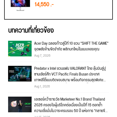
14,550 .-
บทความที่เกี่ยวข้อง
Acer Day ฉลองก้าวสู่ปีที่ 10 ชวน “SHIFT THE GAME”
จุดพลังข้ามขีดจำกัด พลิกบทใหม่ในแบบของคุณ
Aug 7, 2026
Predator x Intel ชวนแฟน VALORANT ไทย ลุ้นบินสู่ปู
ซานเชียร์ศึก VCT Pacific Finals Busan ประเทศ
เกาหลีใต้แบบติดขอบสนาม พร้อมกิจกรรมสุดพิเศษ
ตลอดทัวร์นาเมนต์ วันที่ 5-6 กันยายนนี้!
Aug 1, 2026
เอเซอร์คว้ารางวัล Marketeer No.1 Brand Thailand
2026 ครองใจผู้บริโภคต่อเนื่องเป็นปีที่ 15 ตอกย้ำ
ความเชื่อมั่นในวาระครบรอบ 50 ปี แห่งการ “ทลายขีด
จำกัด”