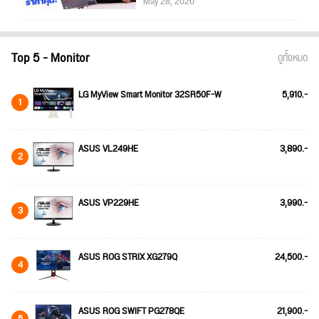
May 28, 2026
Top 5 - Monitor
ดูทั้งหมด
LG MyView Smart Monitor 32SR50F-W
5,910.-
1
ASUS VL249HE
3,890.-
2
ASUS VP229HE
3,990.-
3
ASUS ROG STRIX XG279Q
24,500.-
4
ASUS ROG SWIFT PG278QE
21,900.-