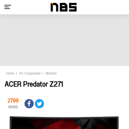
Home
Pc Component
Monitor
ACER Predator Z271
2799
VIEWS