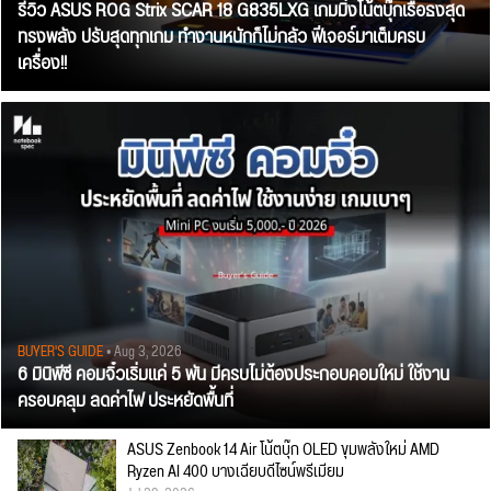
รีวิว ASUS ROG Strix SCAR 18 G835LXG เกมมิ่งโน้ตบุ๊กเรือธงสุด
ทรงพลัง ปรับสุดทุกเกม ทำงานหนักก็ไม่กลัว ฟีเจอร์มาเต็มครบ
เครื่อง!!
BUYER'S GUIDE
• Aug 3, 2026
6 มินิพีซี คอมจิ๋วเริ่มแค่ 5 พัน มีครบไม่ต้องประกอบคอมใหม่ ใช้งาน
ครอบคลุม ลดค่าไฟ ประหยัดพื้นที่
ASUS Zenbook 14 Air โน้ตบุ๊ก OLED ขุมพลังใหม่ AMD
Ryzen AI 400 บางเฉียบดีไซน์พรีเมียม