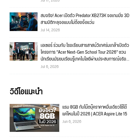
Jul 17, 2026
สมจริง! Acer เปิดตัว Predator XB273K จอเกมมิ่ง 3D
สามมิติทะลุจอแบบไม่ต้องง้อแว่น
Jul 14, 2026
เอเซอร์ ร่วมกับ โรงเรียนสารสาสน์วิเทศร่มเกล้าเปิดตัว
โครงการ “Acer Next-Gen School Tour 2026” ชวน
นักเรียนมัธยมเรียนรู้เทคโนโลยีผ่านประสบการณ์จริง
พร้อมค้นหาแรงบันดาลใจสู่อาชีพด้าน IT และดิจิทัลใน
Jul 6, 2026
ยุค AI
วิดีโอแนะนำ
แรม 8GB กับโน้ตบุ๊คราคาหมื่นเดียวใช้ได้
แค่ไหนในปี 2026 | ACER Aspire Lite 15
Jun 6, 2026