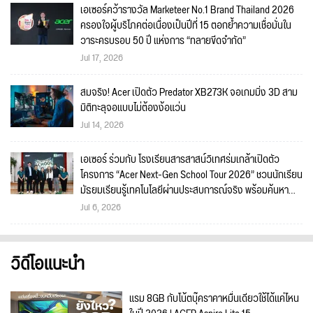
เอเซอร์คว้ารางวัล Marketeer No.1 Brand Thailand 2026
ครองใจผู้บริโภคต่อเนื่องเป็นปีที่ 15 ตอกย้ำความเชื่อมั่นใน
วาระครบรอบ 50 ปี แห่งการ “ทลายขีดจำกัด”
Jul 17, 2026
สมจริง! Acer เปิดตัว Predator XB273K จอเกมมิ่ง 3D สาม
มิติทะลุจอแบบไม่ต้องง้อแว่น
Jul 14, 2026
เอเซอร์ ร่วมกับ โรงเรียนสารสาสน์วิเทศร่มเกล้าเปิดตัว
โครงการ “Acer Next-Gen School Tour 2026” ชวนนักเรียน
มัธยมเรียนรู้เทคโนโลยีผ่านประสบการณ์จริง พร้อมค้นหา
แรงบันดาลใจสู่อาชีพด้าน IT และดิจิทัลในยุค AI
Jul 6, 2026
วิดีโอแนะนำ
แรม 8GB กับโน้ตบุ๊คราคาหมื่นเดียวใช้ได้แค่ไหน