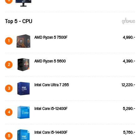
5
Top 5 - CPU
ดูทั้งหมด
AMD Ryzen 5 7500F
4,990.-
1
AMD Ryzen 5 5600
4,390.-
2
Intel Core Ultra 7 265
12,220.-
3
Intel Core i5-12400F
5,290.-
4
Intel Core i5-14400F
5,760.-
5