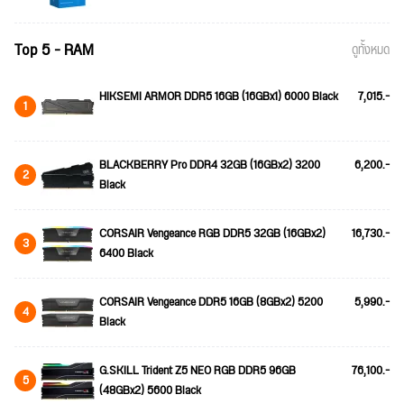
Top 5 - RAM
ดูทั้งหมด
HIKSEMI ARMOR DDR5 16GB (16GBx1) 6000 Black
7,015.-
1
BLACKBERRY Pro DDR4 32GB (16GBx2) 3200
6,200.-
2
Black
CORSAIR Vengeance RGB DDR5 32GB (16GBx2)
16,730.-
3
6400 Black
CORSAIR Vengeance DDR5 16GB (8GBx2) 5200
5,990.-
4
Black
G.SKILL Trident Z5 NEO RGB DDR5 96GB
76,100.-
5
(48GBx2) 5600 Black