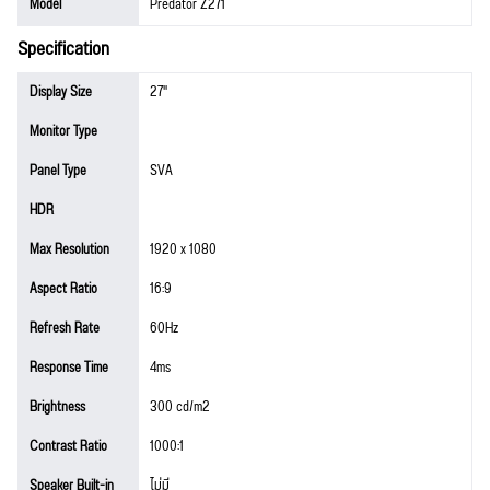
Model
Predator Z271
Specification
Display Size
27"
Monitor Type
Panel Type
SVA
HDR
Max Resolution
1920 x 1080
Aspect Ratio
16:9
Refresh Rate
60Hz
Response Time
4ms
Brightness
300 cd/m2
Contrast Ratio
1000:1
Speaker Built-in
ไม่มี