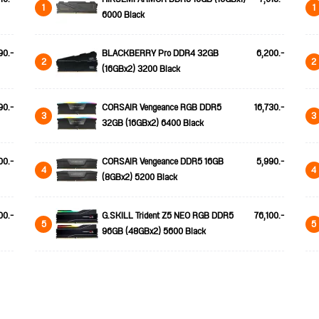
1
1
6000 Black
90.-
BLACKBERRY Pro DDR4 32GB
6,200.-
2
2
(16GBx2) 3200 Black
90.-
CORSAIR Vengeance RGB DDR5
16,730.-
3
3
32GB (16GBx2) 6400 Black
00.-
CORSAIR Vengeance DDR5 16GB
5,990.-
4
4
(8GBx2) 5200 Black
00.-
G.SKILL Trident Z5 NEO RGB DDR5
76,100.-
5
5
96GB (48GBx2) 5600 Black