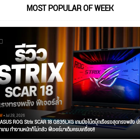
MOST POPULAR OF WEEK
EW
• Jul 28, 2026
ว ASUS ROG Strix SCAR 18 G835LXG เกมมิ่งโน้ตบุ๊กเรือธงสุดทรงพลัง ป
ุกเกม ทำงานหนักก็ไม่กลัว ฟีเจอร์มาเต็มครบเครื่อง!!