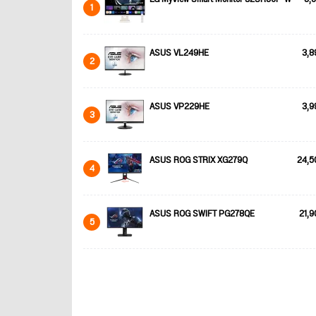
1
ASUS VL249HE
3,8
2
ASUS VP229HE
3,9
3
ASUS ROG STRIX XG279Q
24,5
4
ASUS ROG SWIFT PG278QE
21,9
5