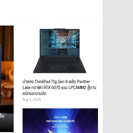
น่าลอง ThinkPad T1g Gen 9 พลัง Panther
Lake กราฟิก RTX 5070 แรม LPCAMM2 สู้งาน
หนักและเกมมิ่ง
Aug 3, 2026
รับ