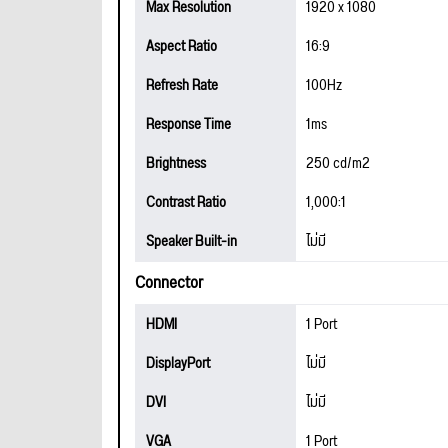
Max Resolution
1920 x 1080
Aspect Ratio
16:9
Refresh Rate
100Hz
Response Time
1ms
Brightness
250 cd/m2
Contrast Ratio
1,000:1
Speaker Built-in
ไม่มี
Connector
HDMI
1 Port
DisplayPort
ไม่มี
DVI
ไม่มี
VGA
1 Port