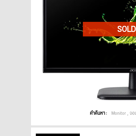
คำค้นหา :
Monitor
จอม