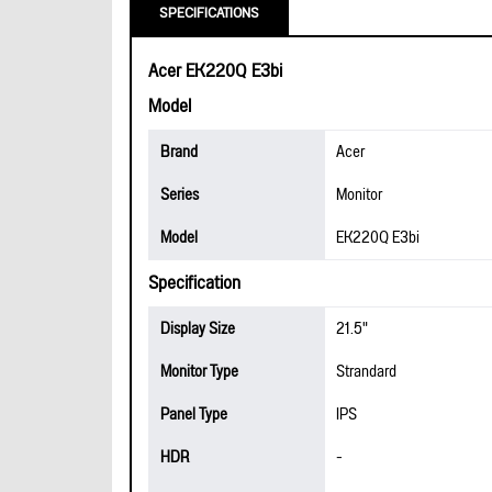
SPECIFICATIONS
Acer EK220Q E3bi
Model
Brand
Acer
Series
Monitor
Model
EK220Q E3bi
Specification
Display Size
21.5"
Monitor Type
Strandard
Panel Type
IPS
HDR
-