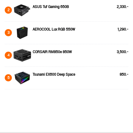
ASUS Tuf Gaming 650B
2,330.-
2
AEROCOOL Lux RGB 550W
1,290.-
3
CORSAIR RM850e 850W
3,500.-
4
Tsunami EX600 Deep Space
850.-
5