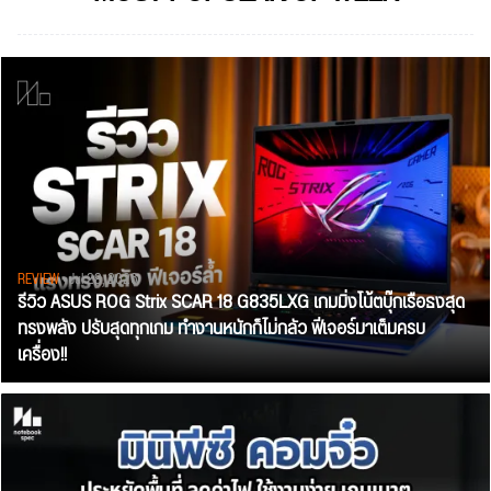
REVIEW
• Jul 28, 2026
รีวิว ASUS ROG Strix SCAR 18 G835LXG เกมมิ่งโน้ตบุ๊กเรือธงสุด
ทรงพลัง ปรับสุดทุกเกม ทำงานหนักก็ไม่กลัว ฟีเจอร์มาเต็มครบ
เครื่อง!!