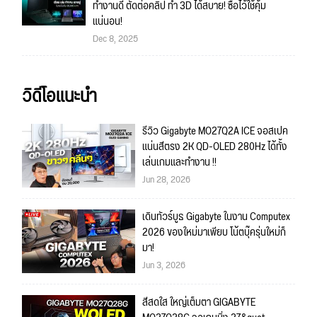
ทำงานดี ตัดต่อคลิป ทำ 3D ได้สบาย! ซื้อไว้ใช้คุ้ม
แน่นอน!
Dec 8, 2025
วิดีโอแนะนำ
รีวิว Gigabyte MO27Q2A ICE จอสเปค
แน่นสีตรง 2K QD-OLED 280Hz ได้ทั้ง
เล่นเกมและทำงาน !!
Jun 28, 2026
เดินทัวร์บูธ Gigabyte ในงาน Computex
2026 ของใหม่มาเพียบ โน้ตบุ๊ครุ่นใหม่ก็
มา!
Jun 3, 2026
สีสดใส ใหญ่เต็มตา GIGABYTE