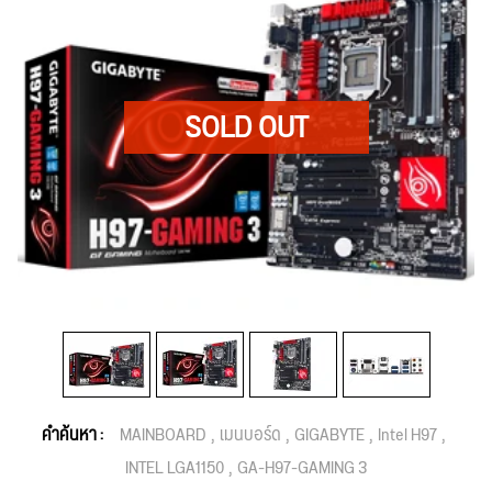
คำค้นหา :
MAINBOARD
เมนบอร์ด
GIGABYTE
Intel H97
INTEL LGA1150
GA-H97-GAMING 3