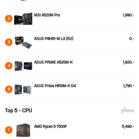
MSI A520M Pro
1,990.-
2
ASUS P8H61-M LX (R2)
0.-
3
ASUS PRIME A520M-K
1,920.-
4
ASUS Prime H610M-K D4
1,790.-
5
Top 5 - CPU
ดูทั้งหมด
AMD Ryzen 5 7500F
5,490.-
1