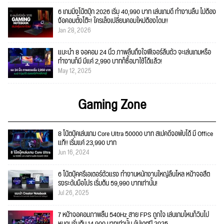
6 เกมมิ่งโน้ตบุ๊ก 2026 เริ่ม 40,990 บาท เล่นเกมดี ทำงานลื่น ไม่ต้อง
ง้อคอมตั้งโต๊ะ! ใครเล็งเปลี่ยนคอมใหม่ต้องโดน!!
Jan 28, 2026
แนะนำ 8 จอคอม 24 นิ้ว ภาพลื่นถึงใจฟีเจอร์ล้นตัว จะเล่นเกมหรือ
ทำงานก็มี มีแค่ 2,990 บาทก็ซื้อมาใช้ได้แล้ว!
May 12, 2025
Gaming Zone
8 โน๊ตบุ๊คเล่นเกม Core Ultra 50000 บาท สเปคดีจอพับได้ มี Office
แท้!! เริ่มแค่ 23,990 บาท
Jun 16, 2024
6 โน๊ตบุ๊คครีเอเตอร์ตัวแรง ทำงานหนักงานใหญ่ลื่นไหล หน้าจอสีต
รงระดับมือโปร เริ่มต้น 59,990 บาทเท่านั้น!
Jul 26, 2025
7 หน้าจอคอมภาพลื่น 540Hz สาย FPS ถูกใจ เล่นเกมไหนก็วินไป
หมด! เริ่มต้น 14,900 บาทเท่านั้น อัปเดตปี 2025