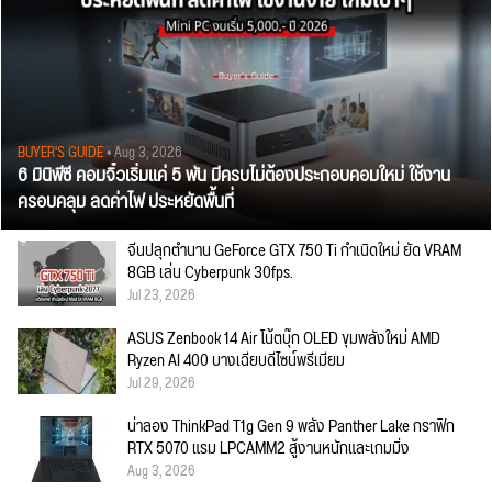
BUYER'S GUIDE
• Aug 3, 2026
6 มินิพีซี คอมจิ๋วเริ่มแค่ 5 พัน มีครบไม่ต้องประกอบคอมใหม่ ใช้งาน
ครอบคลุม ลดค่าไฟ ประหยัดพื้นที่
จีนปลุกตำนาน GeForce GTX 750 Ti กำเนิดใหม่ ยัด VRAM
8GB เล่น Cyberpunk 30fps.
Jul 23, 2026
ASUS Zenbook 14 Air โน้ตบุ๊ก OLED ขุมพลังใหม่ AMD
Ryzen AI 400 บางเฉียบดีไซน์พรีเมียม
Jul 29, 2026
น่าลอง ThinkPad T1g Gen 9 พลัง Panther Lake กราฟิก
RTX 5070 แรม LPCAMM2 สู้งานหนักและเกมมิ่ง
Aug 3, 2026