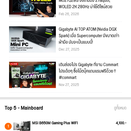
MO27Q28G จอเกมมิ่ง 27&quot;
WOLED 2K 280Hz น่าใช้ดีไซน์สวย
Feb 26, 2026
Gigabyte AI TOP ATOM (Nvidia DGX
Spark) เมื่อ Supercomputer มีขนาดเท่า
ฝ่ามือ มันจะเป็นแบบนี้!
Dec 27, 2025
เดินส่องโปร Gigabyte ที่งาน Commart
โปรเด็ดๆ ซื้อโน้ตบุ๊คแถมแรมฟรีด้วย !!
#commart
Nov 27, 2025
Top 5 - Mainboard
ดูทั้งหมด
MSI B650M Gaming Plus WIFI
4,100.-
1