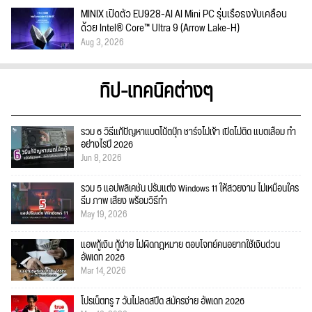
MINIX เปิดตัว EU928-AI AI Mini PC รุ่นเรือธงขับเคลื่อน
ด้วย Intel® Core™ Ultra 9 (Arrow Lake-H)
Aug 3, 2026
ทิป-เทคนิคต่างๆ
รวม 6 วิธีแก้ปัญหาแบตโน้ตบุ๊ก ชาร์จไม่เข้า เปิดไม่ติด แบตเสื่อม ทำ
อย่างไรปี 2026
Jun 8, 2026
รวม 5 แอปพลิเคชัน ปรับแต่ง Windows 11 ให้สวยงาม ไม่เหมือนใคร
ธีม ภาพ เสียง พร้อมวิธีทำ
May 19, 2026
แอพกู้เงิน กู้ง่าย ไม่ผิดกฎหมาย ตอบโจทย์คนอยากใช้เงินด่วน
อัพเดท 2026
Mar 14, 2026
โปรเน็ตทรู 7 วันไม่ลดสปีด สมัครง่าย อัพเดท 2026