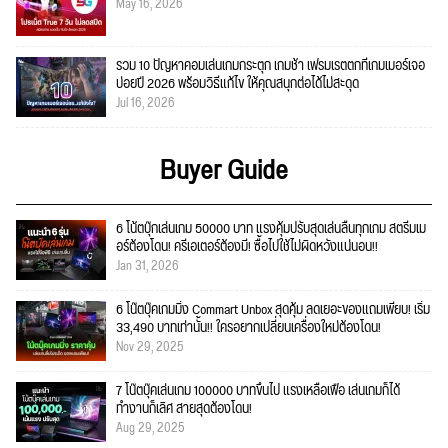
May 16, 2026
รวม 10 ปัญหาคอมเล่นเกมกระตุก เกมช้า เฟรมเรตตกที่เกมเมอร์เจอ
บ่อยปี 2026 พร้อมวิธีแก้ไข ให้คุณสนุกต่อได้ไม่สะดุด
Jul 16, 2026
Buyer Guide
6 โน้ตบุ๊กเล่นเกม 50000 บาท แรงคุ้มปรับสุดเล่นลื่นทุกเกม สตรีมเม
อร์ต้องโดน! ครีเอเตอร์ต้องมี! ซื้อไปใช้ไม่ผิดหวังแน่นอน!!
Jan 31, 2026
6 โน๊ตบุ๊คเกมมิ่ง Commart Unbox สุดคุ้ม ลดเยอะของแถมเพียบ! เริ่ม
33,490 บาทเท่านั้น!! ใครอยากเปลี่ยนเครื่องใหม่ต้องโดน!
Nov 29, 2025
7 โน๊ตบุ๊คเล่นเกม 100000 บาทขึ้นไป แรงเหลือเฟือ เล่นเกมก็ได้
ทำงานก็เลิศ สายสุดต้องโดน!
Aug 29, 2025