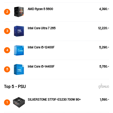
AMD Ryzen 5 5600
4,390.-
2
Intel Core Ultra 7 265
12,220.-
3
Intel Core i5-12400F
5,290.-
4
Intel Core i5-14400F
5,760.-
5
Top 5 - PSU
ดูทั้งหมด
SILVERSTONE ST70F-ES230 700W 80+
1,690.-
1