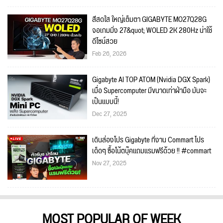
สีสดใส ใหญ่เต็มตา GIGABYTE MO27Q28G
จอเกมมิ่ง 27&quot; WOLED 2K 280Hz น่าใช้
ดีไซน์สวย
Feb 26, 2026
Gigabyte AI TOP ATOM (Nvidia DGX Spark)
เมื่อ Supercomputer มีขนาดเท่าฝ่ามือ มันจะ
เป็นแบบนี้!
Dec 27, 2025
เดินส่องโปร Gigabyte ที่งาน Commart โปร
เด็ดๆ ซื้อโน้ตบุ๊คแถมแรมฟรีด้วย !! #commart
Nov 27, 2025
MOST POPULAR OF WEEK